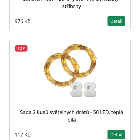
stříbrný
976 Kč
Detail
TOP
Sada 2 kusů světelných drátů - 50 LED, teplá
bílá
117 Kč
Detail