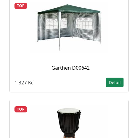
TOP
Garthen D00642
1 327 Kč
Detail
TOP