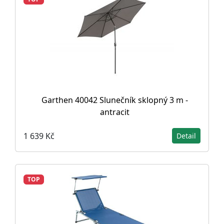
Garthen 40042 Slunečník sklopný 3 m -
antracit
1 639 Kč
Detail
TOP