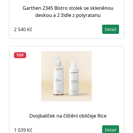
Garthen 2345 Bistro stolek se skleněnou
deskou a 2 židle z polyratanu
2 540 Kč
Detail
TOP
Dvojbalíček na čištění obličeje Rice
1 039 Kč
Detail