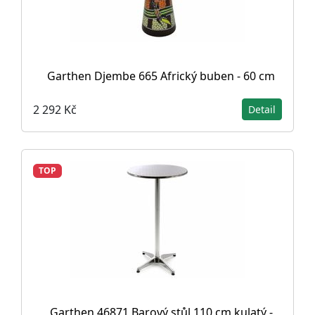
Garthen Djembe 665 Africký buben - 60 cm
2 292 Kč
Detail
TOP
Garthen 46871 Barový stůl 110 cm kulatý -