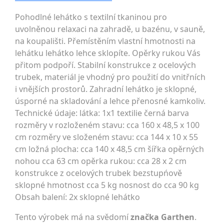
Pohodlné lehátko s textilní tkaninou pro
uvolněnou relaxaci na zahradě, u bazénu, v sauně,
na koupališti. Přemístěním vlastní hmotnosti na
lehátku lehátko lehce sklopíte. Opěrky rukou Vás
přitom podpoří. Stabilní konstrukce z ocelových
trubek, materiál je vhodný pro použití do vnitřních
i vnějších prostorů. Zahradní lehátko je sklopné,
úsporné na skladování a lehce přenosné kamkoliv.
Technické údaje: látka: 1x1 textilie černá barva
rozměry v rozloženém stavu: cca 160 x 48,5 x 100
cm rozměry ve složeném stavu: cca 144 x 10 x 55
cm ložná plocha: cca 140 x 48,5 cm šířka opěrných
nohou cca 63 cm opěrka rukou: cca 28 x 2 cm
konstrukce z ocelových trubek bezstupńově
sklopné hmotnost cca 5 kg nosnost do cca 90 kg
Obsah balení: 2x sklopné lehátko
Tento výrobek má na svědomí
značka Garthen
.