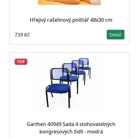
Hřejivý rašelinový polštář 48x30 cm
739 Kč
Detail
TOP
Garthen 40949 Sada 4 stohovatelných
kongresových židlí - modrá