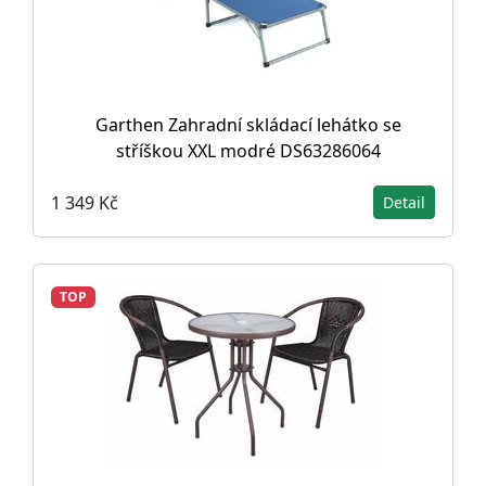
Garthen Zahradní skládací lehátko se
stříškou XXL modré DS63286064
1 349 Kč
Detail
TOP