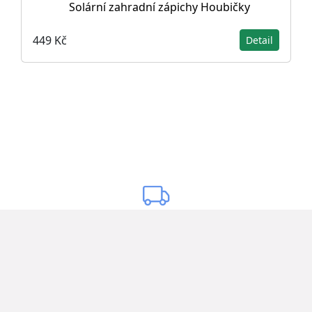
Solární zahradní zápichy Houbičky
449 Kč
Detail
Doprava zdarma
Doprava zdarma pro vybrané produkty