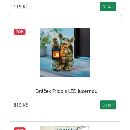
119 Kč
Detail
TOP
Dráček Frido s LED lucernou
819 Kč
Detail