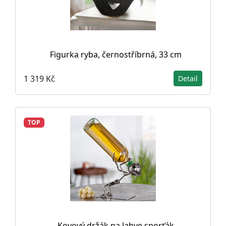
Figurka ryba, černostříbrná, 33 cm
1 319 Kč
Detail
TOP
Kovový držák na lahve sporťák