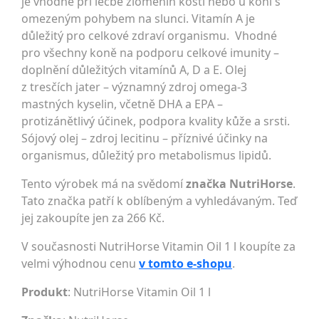
je vhodné při léčbě zlomenin kostí nebo u koní s
omezeným pohybem na slunci. Vitamín A je
důležitý pro celkové zdraví organismu. Vhodné
pro všechny koně na podporu celkové imunity –
doplnění důležitých vitamínů A, D a E. Olej
z tresčích jater – významný zdroj omega-3
mastných kyselin, včetně DHA a EPA –
protizánětlivý účinek, podpora kvality kůže a srsti.
Sójový olej – zdroj lecitinu – příznivé účinky na
organismus, důležitý pro metabolismus lipidů.
Tento výrobek má na svědomí
značka NutriHorse
.
Tato značka patří k oblíbeným a vyhledávaným. Teď
jej zakoupíte jen za 266 Kč.
V současnosti NutriHorse Vitamin Oil 1 l koupíte za
velmi výhodnou cenu
v tomto e-shopu
.
Produkt
: NutriHorse Vitamin Oil 1 l