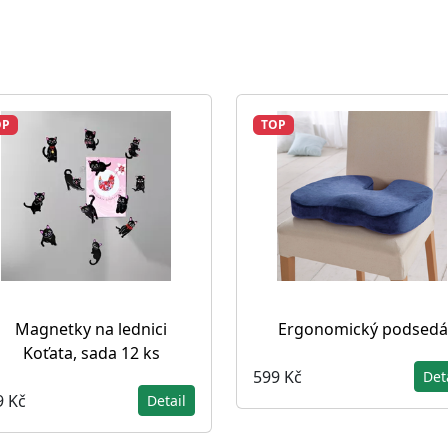
OP
TOP
Magnetky na lednici
Ergonomický podsedá
Koťata, sada 12 ks
599 Kč
Det
9 Kč
Detail