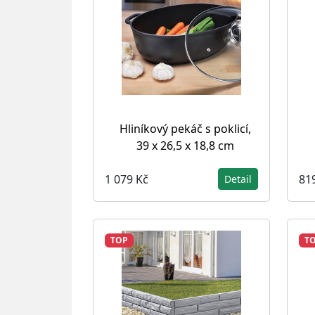
Hliníkový pekáč s poklicí,
39 x 26,5 x 18,8 cm
1 079 Kč
81
Detail
TOP
T