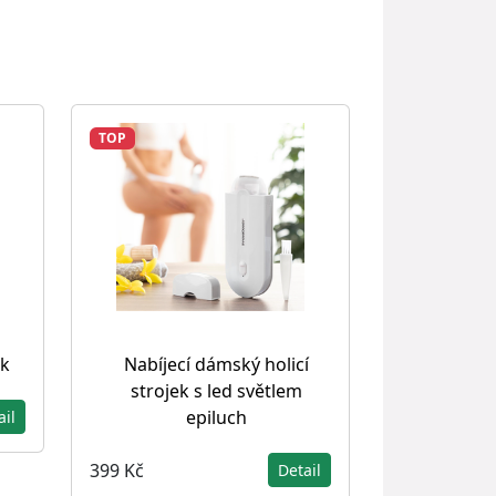
TOP
k
Nabíjecí dámský holicí
strojek s led světlem
epiluch
ail
399 Kč
Detail