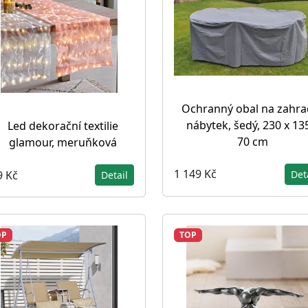
Ochranný obal na zahra
nábytek, šedý, 230 x 13
Led dekorační textilie
70 cm
glamour, meruňková
1 149 Kč
9 Kč
Det
Detail
OP
TOP