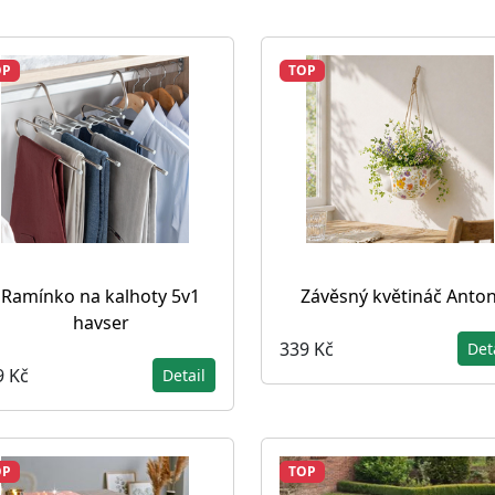
OP
TOP
Ramínko na kalhoty 5v1
Závěsný květináč Anton
havser
339 Kč
Det
9 Kč
Detail
OP
TOP