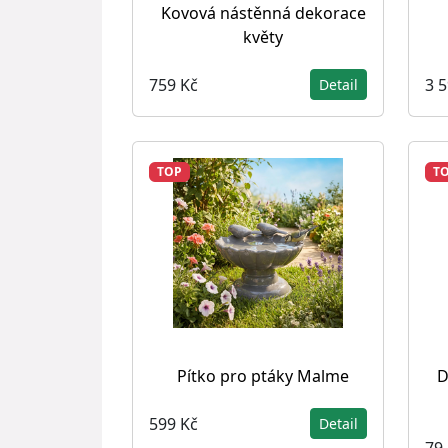
Kovová nástěnná dekorace
květy
759 Kč
3 
Detail
TOP
T
Pítko pro ptáky Malme
D
599 Kč
Detail
79