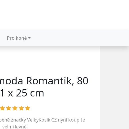
Pro koně
moda Romantik, 80
41 x 25 cm
íbené značky
VelkyKosik.CZ
nyní koupíte
velmi levně.