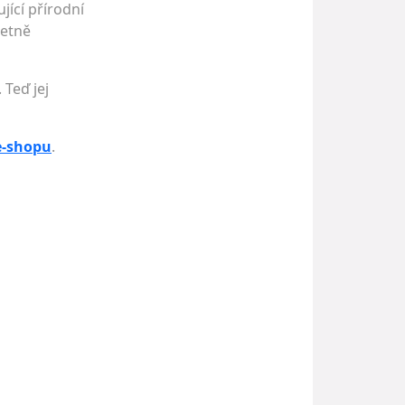
ící přírodní
letně
 Teď jej
e-shopu
.