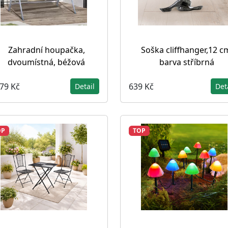
Zahradní houpačka,
Soška cliffhanger,12 c
dvoumístná, béžová
barva stříbrná
779 Kč
639 Kč
Detail
Det
OP
TOP