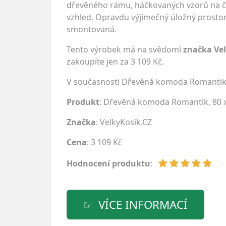
dřevěného rámu, háčkovaných vzorů na čel
vzhled. Opravdu výjimečný úložný prostor
smontovaná.
Tento výrobek má na svědomí
značka Ve
zakoupíte jen za 3 109 Kč.
V současnosti Dřevěná komoda Romantik,
Produkt
: Dřevěná komoda Romantik, 80 x
Značka
:
VelkyKosik.CZ
Cena
: 3 109 Kč
Hodnocení produktu
:
VÍCE INFORMACÍ