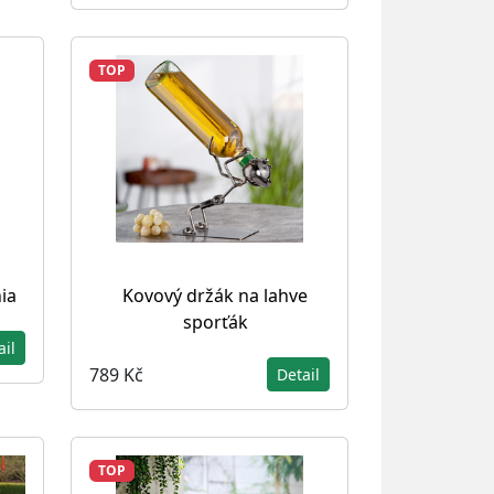
TOP
ia
Kovový držák na lahve
sporťák
ail
789 Kč
Detail
TOP