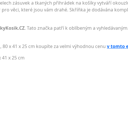
ech zásuvek a tkaných přihrádek na košíky vytváří okouzluj
 pro věci, které jsou vám drahé. Skříňka je dodávána komp
lkyKosik.CZ
. Tato značka patří k oblíbeným a vyhledávaným.
 80 x 41 x 25 cm koupíte za velmi výhodnou cenu
v tomto 
 41 x 25 cm