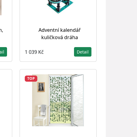
m,
Adventní kalendář
kuličková dráha
1 039 Kč
ail
Detail
TOP