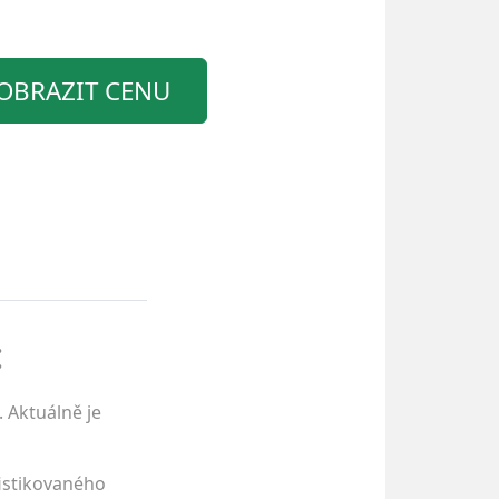
OBRAZIT CENU
:
 Aktuálně je
istikovaného