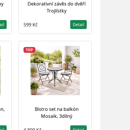
hy
Dekorativní závěs do dvěří
Trojlístky
599 Kč
ail
Detail
TOP
n,
Bistro set na balkón
Mosaik, 3dílný
4 899 Kč
ail
Detail