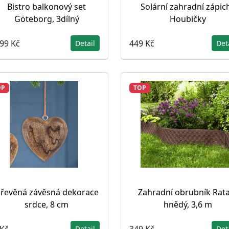
Bistro balkonový set
Solární zahradní zápic
Göteborg, 3dílný
Houbičky
599 Kč
449 Kč
Detail
Det
OP
TOP
řevěná závěsná dekorace
Zahradní obrubník Rata
srdce, 8 cm
hnědý, 3,6 m
 Kč
349 Kč
Detail
Det