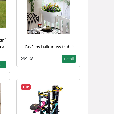
dní
5 x
Závěsný balkonový truhlík
299 Kč
Detail
ail
TOP