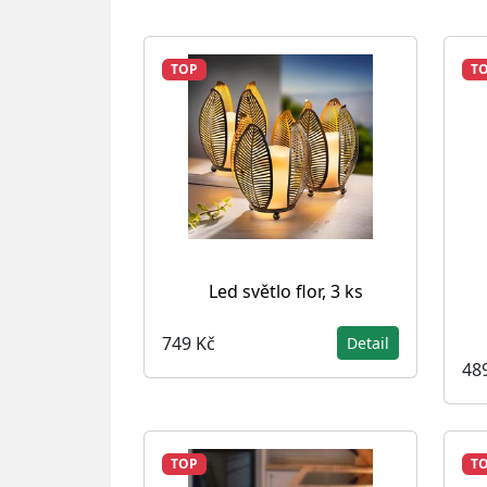
TOP
T
Led světlo flor, 3 ks
749 Kč
Detail
48
TOP
T