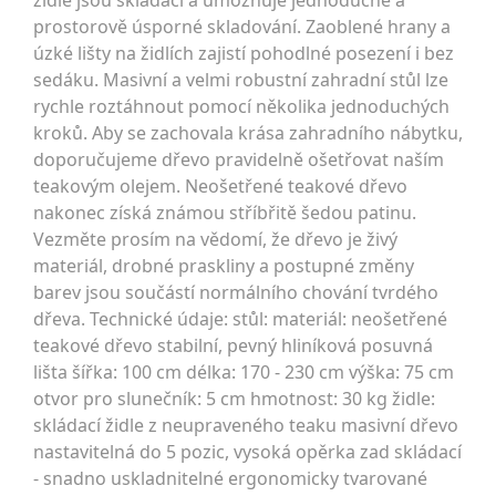
židle jsou skládací a umožňuje jednoduché a
prostorově úsporné skladování. Zaoblené hrany a
úzké lišty na židlích zajistí pohodlné posezení i bez
sedáku. Masivní a velmi robustní zahradní stůl lze
rychle roztáhnout pomocí několika jednoduchých
kroků. Aby se zachovala krása zahradního nábytku,
doporučujeme dřevo pravidelně ošetřovat naším
teakovým olejem. Neošetřené teakové dřevo
nakonec získá známou stříbřitě šedou patinu.
Vezměte prosím na vědomí, že dřevo je živý
materiál, drobné praskliny a postupné změny
barev jsou součástí normálního chování tvrdého
dřeva. Technické údaje: stůl: materiál: neošetřené
teakové dřevo stabilní, pevný hliníková posuvná
lišta šířka: 100 cm délka: 170 - 230 cm výška: 75 cm
otvor pro slunečník: 5 cm hmotnost: 30 kg židle:
skládací židle z neupraveného teaku masivní dřevo
nastavitelná do 5 pozic, vysoká opěrka zad skládací
- snadno uskladnitelné ergonomicky tvarované