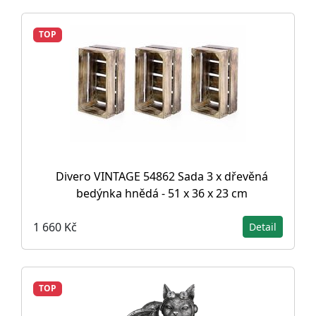
TOP
Divero VINTAGE 54862 Sada 3 x dřevěná
bedýnka hnědá - 51 x 36 x 23 cm
1 660 Kč
Detail
TOP