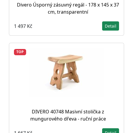
Divero Úsporný zásuvný regál - 178 x 145 x 37
cm, transparentní
1 497 Kč
Detail
TOP
DIVERO 40748 Masivní stolička z
mungurového dřeva - ruční práce
1 667 Kč
Detail