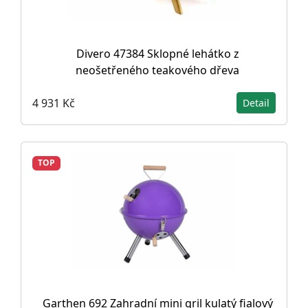
Divero 47384 Sklopné lehátko z
neošetřeného teakového dřeva
4 931 Kč
Detail
TOP
Garthen 692 Zahradní mini gril kulatý fialový