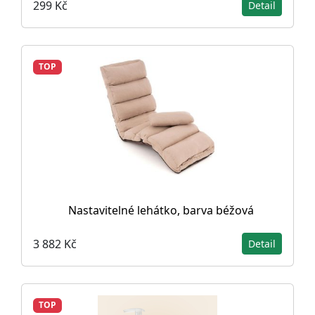
299 Kč
Detail
TOP
Nastavitelné lehátko, barva béžová
3 882 Kč
Detail
TOP