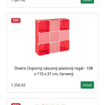
TOP
Divero Úsporný zásuvný plastový regál - 108
x 110 x 37 cm, červený
1 256 Kč
Detail