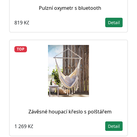
Pulzní oxymetr s bluetooth
819 Kč
Detail
TOP
Závěsné houpací křeslo s polštářem
1 269 Kč
Detail