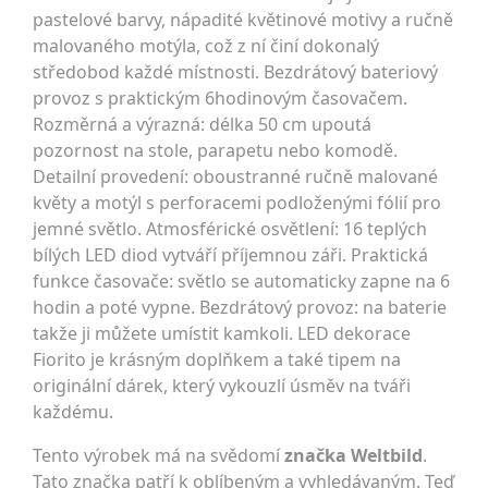
pastelové barvy, nápadité květinové motivy a ručně
malovaného motýla, což z ní činí dokonalý
středobod každé místnosti. Bezdrátový bateriový
provoz s praktickým 6hodinovým časovačem.
Rozměrná a výrazná: délka 50 cm upoutá
pozornost na stole, parapetu nebo komodě.
Detailní provedení: oboustranné ručně malované
květy a motýl s perforacemi podloženými fólií pro
jemné světlo. Atmosférické osvětlení: 16 teplých
bílých LED diod vytváří příjemnou záři. Praktická
funkce časovače: světlo se automaticky zapne na 6
hodin a poté vypne. Bezdrátový provoz: na baterie
takže ji můžete umístit kamkoli. LED dekorace
Fiorito je krásným doplňkem a také tipem na
originální dárek, který vykouzlí úsměv na tváři
každému.
Tento výrobek má na svědomí
značka Weltbild
.
Tato značka patří k oblíbeným a vyhledávaným. Teď