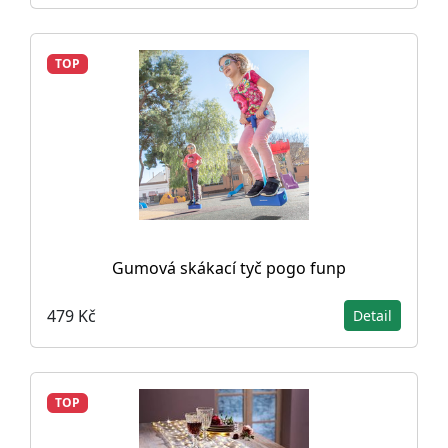
TOP
Gumová skákací tyč pogo funp
479 Kč
Detail
TOP