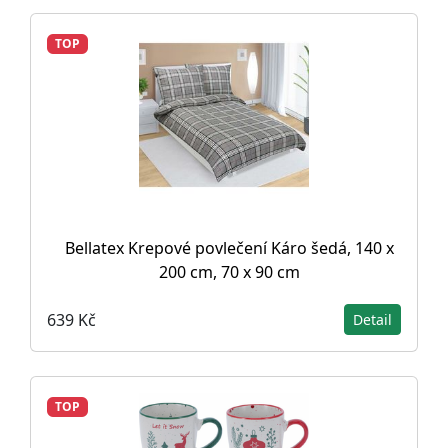
TOP
Bellatex Krepové povlečení Káro šedá, 140 x
200 cm, 70 x 90 cm
639 Kč
Detail
TOP