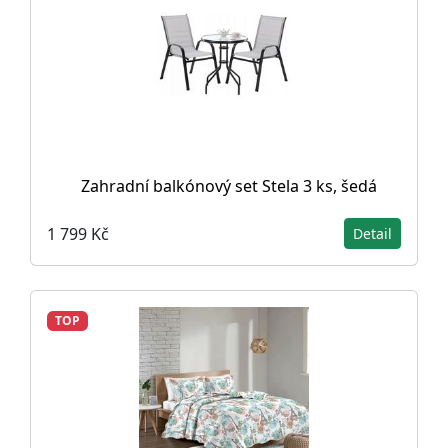
Zahradní balkónový set Stela 3 ks, šedá
1 799 Kč
Detail
TOP