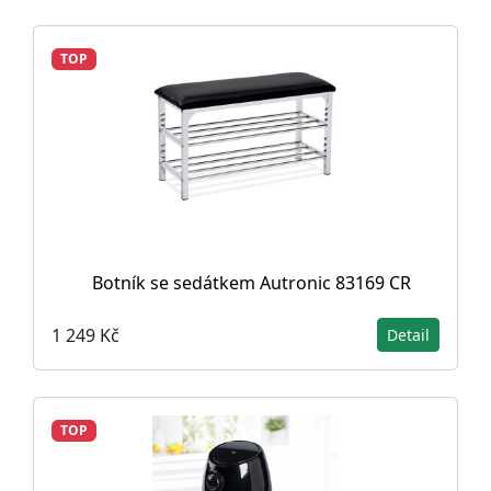
TOP
Botník se sedátkem Autronic 83169 CR
1 249 Kč
Detail
TOP