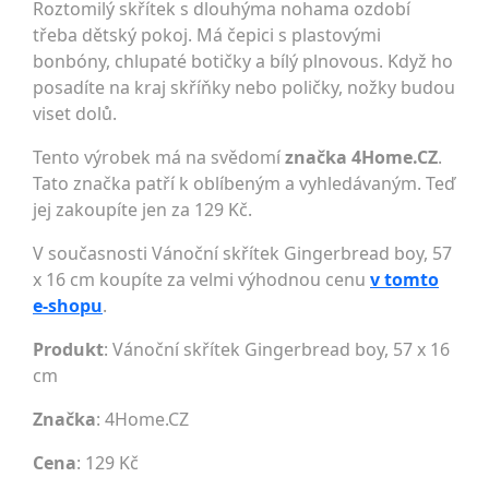
Roztomilý skřítek s dlouhýma nohama ozdobí
třeba dětský pokoj. Má čepici s plastovými
bonbóny, chlupaté botičky a bílý plnovous. Když ho
posadíte na kraj skříňky nebo poličky, nožky budou
viset dolů.
Tento výrobek má na svědomí
značka 4Home.CZ
.
Tato značka patří k oblíbeným a vyhledávaným. Teď
jej zakoupíte jen za 129 Kč.
V současnosti Vánoční skřítek Gingerbread boy, 57
x 16 cm koupíte za velmi výhodnou cenu
v tomto
e-shopu
.
Produkt
: Vánoční skřítek Gingerbread boy, 57 x 16
cm
Značka
:
4Home.CZ
Cena
: 129 Kč