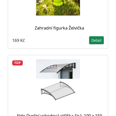
Zahradní figurka Želvička
169 Kč
Detail
TOP
Aldo Dveřní vchodová stříška čirá, 100 x 150