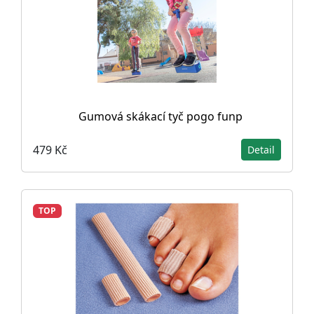
Gumová skákací tyč pogo funp
479 Kč
Detail
TOP