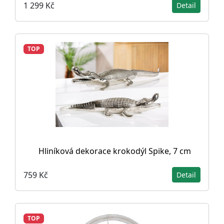
1 299 Kč
Detail
TOP
Hliníková dekorace krokodýl Spike, 7 cm
759 Kč
Detail
TOP