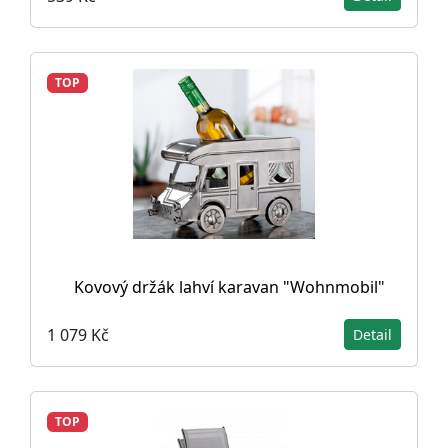
TOP
Kovový držák lahví karavan "Wohnmobil"
1 079 Kč
Detail
TOP