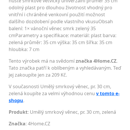
husté smrkové větvičky univerzální průměr 35 cm
odolný plast pro dlouhou životnost vhodný pro
vnitřní i chráněné venkovní použití možnost
dalšího dozdobení podle vlastního vkusuObsah
balení: 1× vánoční věnec smrk zelený 35
cmParametry a specifikace: materiál: plast barva:
zelená průměr: 35 cm výška: 35 cm šířka: 35 cm
hloubka: 7 cm
Tento výrobek má na svědomí
značka 4Home.CZ
.
Tato značka patří k oblíbeným a vyhledávaným. Teď
jej zakoupíte jen za 209 Kč.
V současnosti Umělý smrkový věnec, pr. 30 cm,
zelená koupíte za velmi výhodnou cenu
v tomto e-
shopu
.
Produkt
: Umělý smrkový věnec, pr. 30 cm, zelená
Značka
:
4Home.CZ