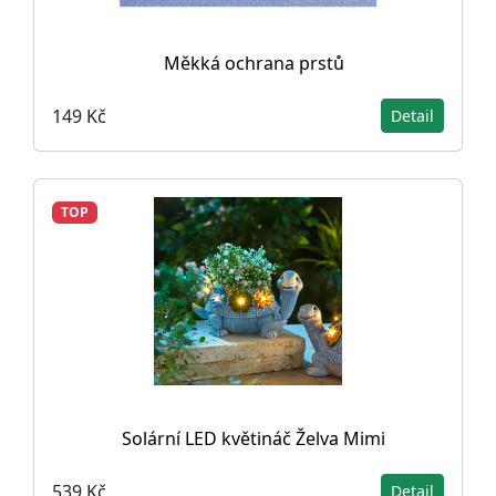
Měkká ochrana prstů
149 Kč
Detail
TOP
Solární LED květináč Želva Mimi
539 Kč
Detail