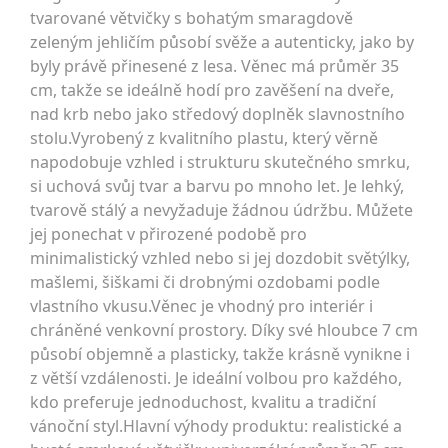
tvarované větvičky s bohatým smaragdově
zeleným jehličím působí svěže a autenticky, jako by
byly právě přinesené z lesa. Věnec má průměr 35
cm, takže se ideálně hodí pro zavěšení na dveře,
nad krb nebo jako středový doplněk slavnostního
stolu.Vyrobený z kvalitního plastu, který věrně
napodobuje vzhled i strukturu skutečného smrku,
si uchová svůj tvar a barvu po mnoho let. Je lehký,
tvarově stálý a nevyžaduje žádnou údržbu. Můžete
jej ponechat v přirozené podobě pro
minimalistický vzhled nebo si jej dozdobit světýlky,
mašlemi, šiškami či drobnými ozdobami podle
vlastního vkusu.Věnec je vhodný pro interiér i
chráněné venkovní prostory. Díky své hloubce 7 cm
působí objemně a plasticky, takže krásně vynikne i
z větší vzdálenosti. Je ideální volbou pro každého,
kdo preferuje jednoduchost, kvalitu a tradiční
vánoční styl.Hlavní výhody produktu: realistické a