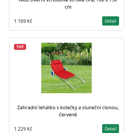
cm
1 169 Kč
Detail
TOP
Zahradní lehátko s kolečky a sluneční clonou,
červené
1 229 Kč
Detail