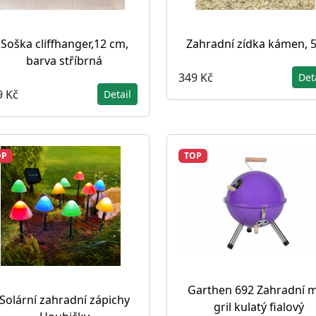
Soška cliffhanger,12 cm,
Zahradní zídka kámen, 5
barva stříbrná
349 Kč
Det
9 Kč
Detail
OP
TOP
Garthen 692 Zahradní m
Solární zahradní zápichy
gril kulatý fialový