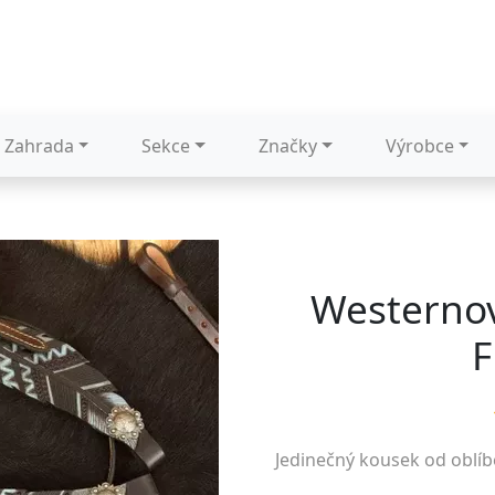
Zahrada
Sekce
Značky
Výrobce
Westerno
F
Jedinečný kousek od oblí