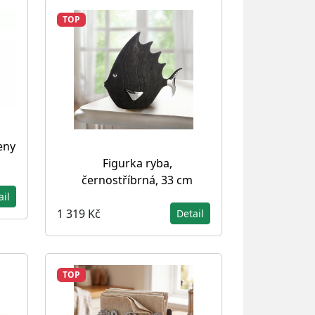
TOP
eny
Figurka ryba,
černostříbrná, 33 cm
ail
1 319 Kč
Detail
TOP