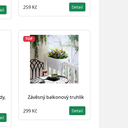
259 Kč
Detail
ail
TOP
dy,
Závěsný balkonový truhlík
299 Kč
Detail
ail