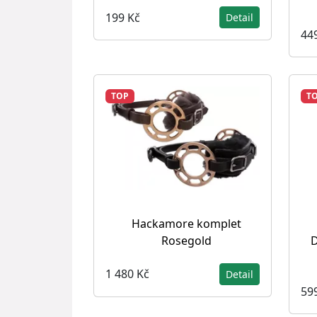
199 Kč
Detail
44
TOP
T
Hackamore komplet
Rosegold
D
1 480 Kč
Detail
59