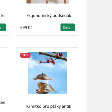
 ks
Ergonomický podsedák
599 Kč
ail
Detail
TOP
ini
Krmítko pro ptáky antik