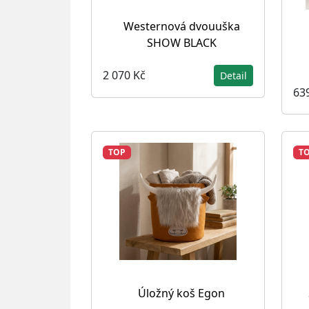
Westernová dvouuška
SHOW BLACK
2 070 Kč
Detail
63
TOP
T
Úložný koš Egon