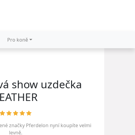
Pro koně
vá show uzdečka
EATHER
bené značky
Pferdelon
nyní koupíte velmi
levně.