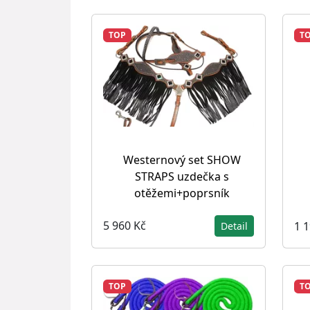
TOP
T
Westernový set SHOW
STRAPS uzdečka s
otěžemi+poprsník
5 960 Kč
1 
Detail
TOP
T