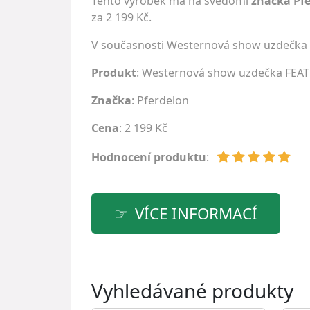
Tento výrobek má na svědomí
značka Pf
za 2 199 Kč.
V současnosti Westernová show uzdečka
Produkt
: Westernová show uzdečka FEA
Značka
:
Pferdelon
Cena
: 2 199 Kč
Hodnocení produktu
:
VÍCE INFORMACÍ
Vyhledávané produkty