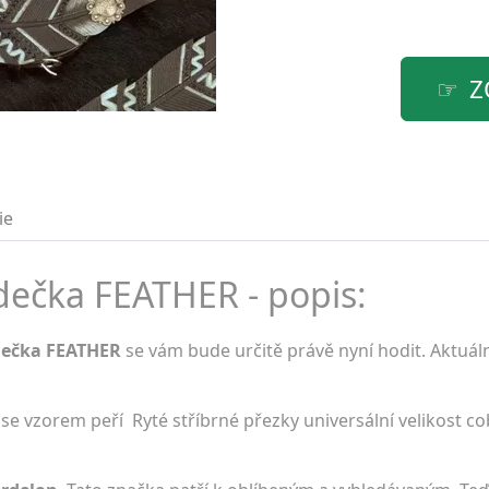
Z
ie
ečka FEATHER - popis:
dečka FEATHER
se vám bude určitě právě nyní hodit. Aktuál
 vzorem peří Ryté stříbrné přezky universální velikost co