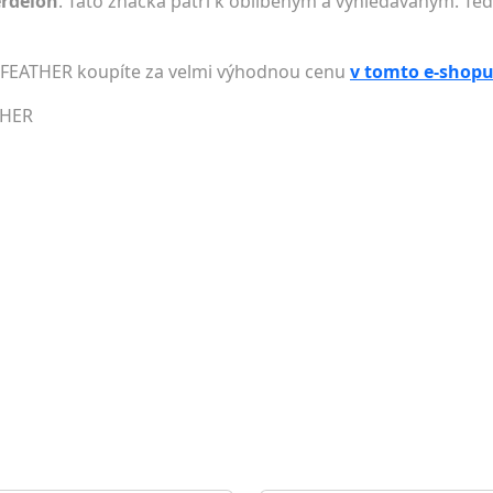
erdelon
. Tato značka patří k oblíbeným a vyhledávaným. Teď 
 FEATHER koupíte za velmi výhodnou cenu
v tomto e-shop
THER