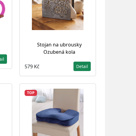
Stojan na ubrousky
Ozubená kola
ail
579 Kč
Detail
TOP