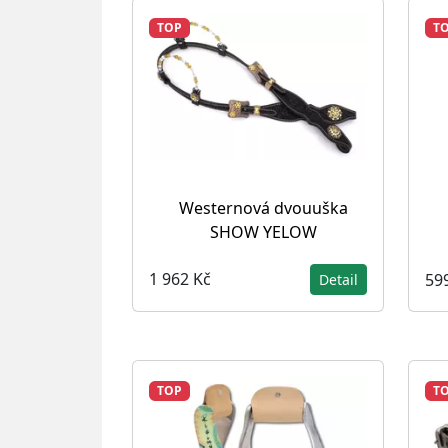
TOP
T
Westernová dvouuška
SHOW YELOW
1 962 Kč
59
Detail
TOP
T