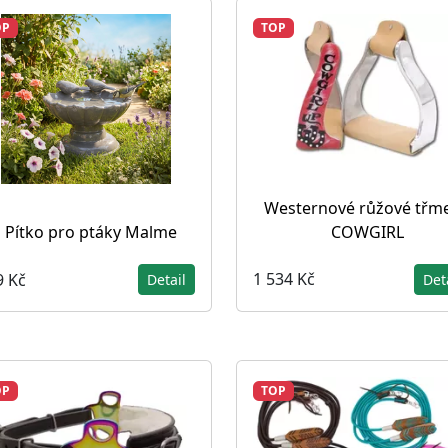
OP
TOP
Westernové růžové třm
COWGIRL
Pítko pro ptáky Malme
1 534 Kč
9 Kč
Det
Detail
OP
TOP