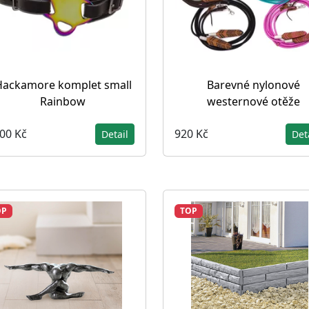
Hackamore komplet small
Barevné nylonové
Rainbow
westernové otěže
200 Kč
920 Kč
Detail
Det
OP
TOP