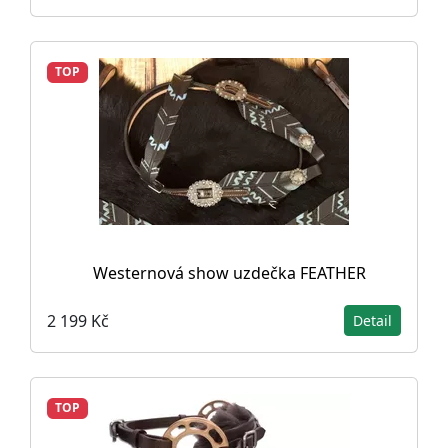
TOP
Westernová show uzdečka FEATHER
2 199 Kč
Detail
TOP