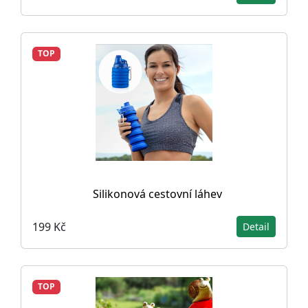
TOP
Silikonová cestovní láhev
199 Kč
Detail
TOP