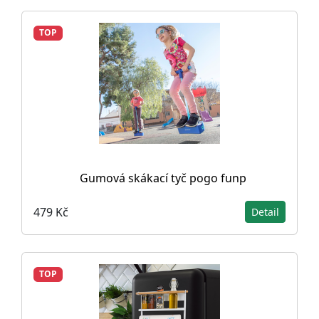
TOP
Gumová skákací tyč pogo funp
479 Kč
Detail
TOP