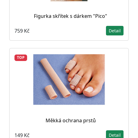
Figurka skřítek s dárkem "Pico"
759 Kč
Detail
TOP
Měkká ochrana prstů
149 Kč
Detail