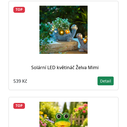
TOP
Solární LED květináč Želva Mimi
539 Kč
Detail
TOP