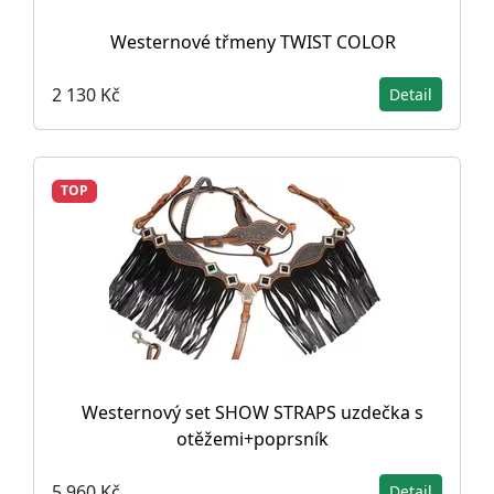
Westernové třmeny TWIST COLOR
2 130 Kč
Detail
TOP
Westernový set SHOW STRAPS uzdečka s
otěžemi+poprsník
5 960 Kč
Detail