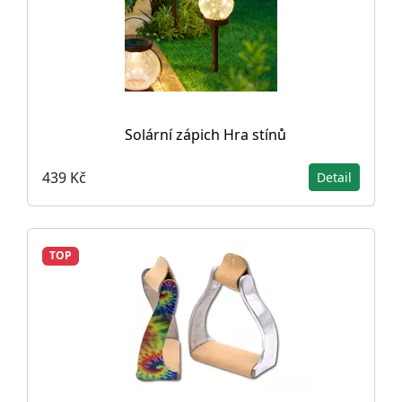
Solární zápich Hra stínů
439 Kč
Detail
TOP