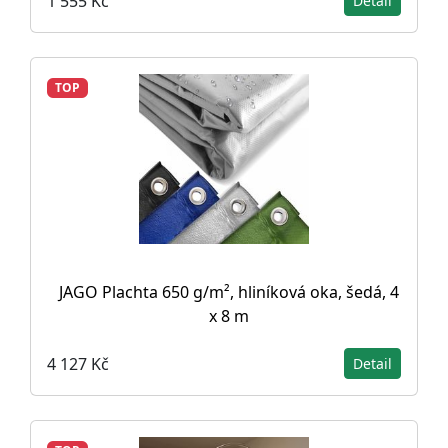
1 555 Kč
Detail
TOP
JAGO Plachta 650 g/m², hliníková oka, šedá, 4
x 8 m
4 127 Kč
Detail