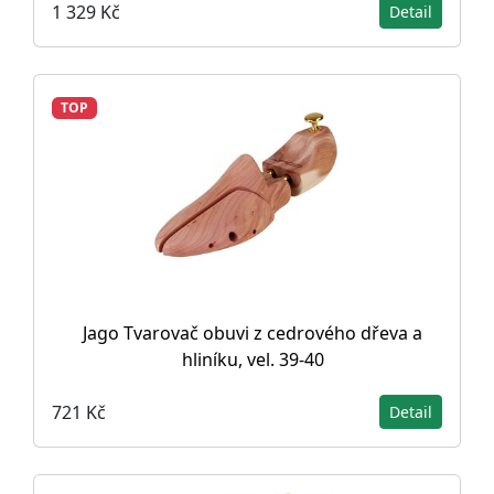
1 329 Kč
Detail
TOP
Jago Tvarovač obuvi z cedrového dřeva a
hliníku, vel. 39-40
721 Kč
Detail