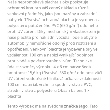
Naše nepromokavá plachta s oky poskytuje
ochranný kryt pro váš cenný náklad a různé
venkovní předměty, jako jsou bazény a zahradní
nábytek. Třívrstvá ochranná plachta je vyrobena z
polyesteru potaženého PVC (650 g/m²) odolného
proti UV záření. Díky mechanickým vlastnostem je
náše plachta pro nákladní vozidla, lodě a obytné
automobily mimořádně odolný proti roztržení a
opotřebení. Venkovní plachta je vybavena oky ve
vzdálenosti 100 cm a nabízí vynikající odolnost
proti vodě a povětrnostním vlivům. Technické
údaje: rozměry výrobku: 4 x 6 cm barva: šedá
hmotnost: 15,6 kg třívrstvé: 650 g/m² odolnost vůči
UV záření vodotěsné hliníková očka ve vzdálenosti
100 cm materiál: vrchní a spodní vrstva z PVC,
střední vrstva z polyesteru Obsah balení: 1 x
plachta
Tento výrobek má na svědomí
značka Jago
. Tato