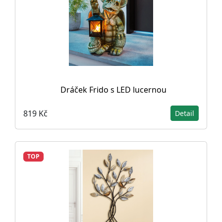
Dráček Frido s LED lucernou
819 Kč
Detail
TOP