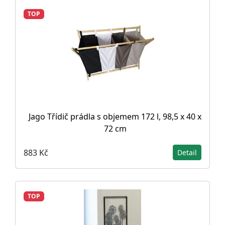
TOP
Jago Třídič prádla s objemem 172 l, 98,5 x 40 x
72 cm
883 Kč
Detail
TOP