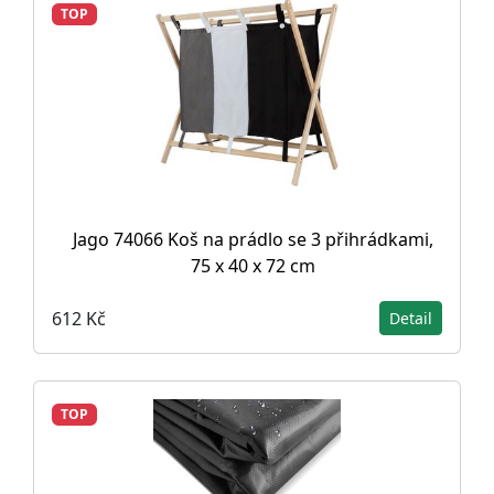
TOP
Jago 74066 Koš na prádlo se 3 přihrádkami,
75 x 40 x 72 cm
612 Kč
Detail
TOP