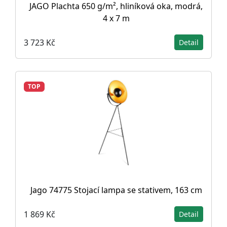
JAGO Plachta 650 g/m², hliníková oka, modrá,
4 x 7 m
3 723 Kč
Detail
TOP
Jago 74775 Stojací lampa se stativem, 163 cm
1 869 Kč
Detail