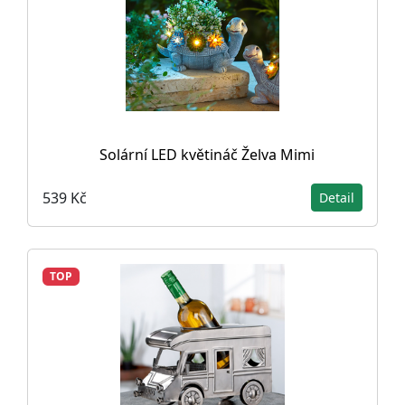
Solární LED květináč Želva Mimi
539 Kč
Detail
TOP