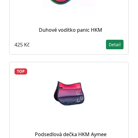
Duhové vodítko panic HKM
425 Kč
Detail
TOP
Podsedlová dečka HKM Aymee