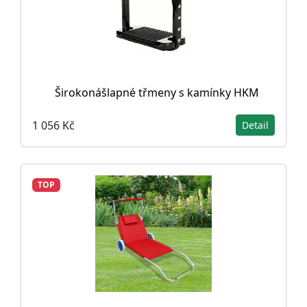
Širokonášlapné třmeny s kamínky HKM
1 056 Kč
Detail
TOP