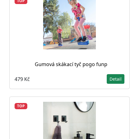
TOP
Gumová skákací tyč pogo funp
479 Kč
Detail
TOP