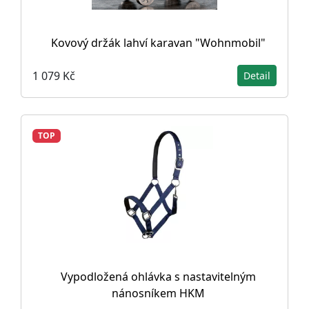
Kovový držák lahví karavan "Wohnmobil"
1 079 Kč
Detail
TOP
Vypodložená ohlávka s nastavitelným
nánosníkem HKM