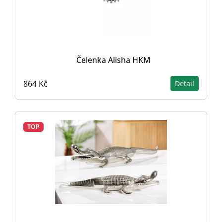
Čelenka Alisha HKM
864 Kč
Detail
TOP