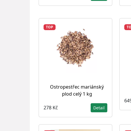
TOP
T
Ostropestřec mariánský
plod celý 1 kg
64
278 Kč
Detail