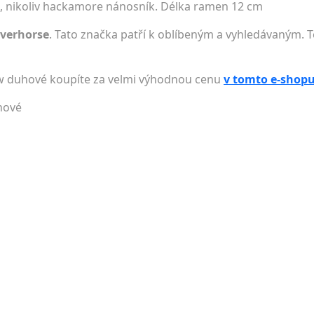
u, nikoliv hackamore nánosník. Délka ramen 12 cm
everhorse
. Tato značka patří k oblíbeným a vyhledávaným. T
w duhové koupíte za velmi výhodnou cenu
v tomto e-shop
hové