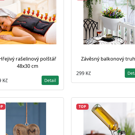
Hřejivý rašelinový polštář
Závěsný balkonový truh
48x30 cm
299 Kč
Det
9 Kč
Detail
OP
TOP