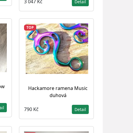
3 047 Kč
Detail
TOP
ow
Hackamore ramena Music
duhová
ail
790 Kč
Detail