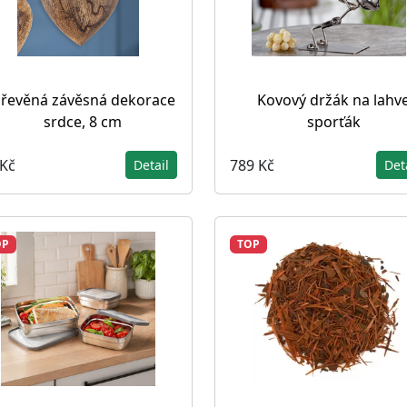
řevěná závěsná dekorace
Kovový držák na lahv
srdce, 8 cm
sporťák
 Kč
789 Kč
Detail
Det
OP
TOP