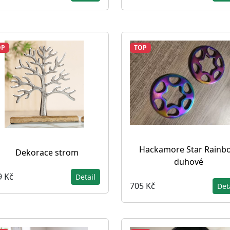
OP
TOP
Hackamore Star Rainb
Dekorace strom
duhové
9 Kč
Detail
705 Kč
Det