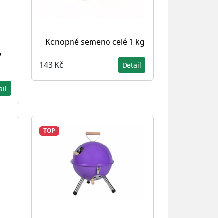
Konopné semeno celé 1 kg
e
143 Kč
Detail
ail
TOP