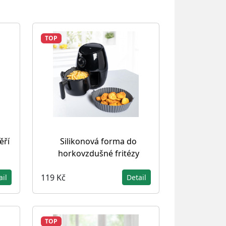
TOP
ěří
Silikonová forma do
horkovzdušné fritézy
119 Kč
ail
Detail
TOP