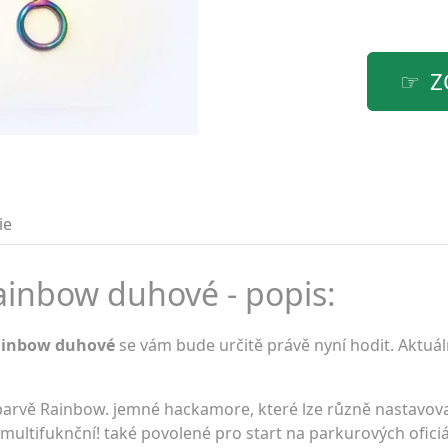
Z
ie
inbow duhové - popis:
ainbow duhové
se vám bude určitě právě nyní hodit. Aktuál
vě Rainbow. jemné hackamore, které lze různě nastavova
 multifuknční! také povolené pro start na parkurových ofici