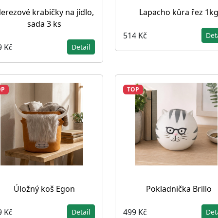
erezové krabičky na jídlo,
Lapacho kůra řez 1k
sada 3 ks
514 Kč
Det
9 Kč
Detail
OP
TOP
Úložný koš Egon
Pokladnička Brillo
9 Kč
499 Kč
Detail
Det