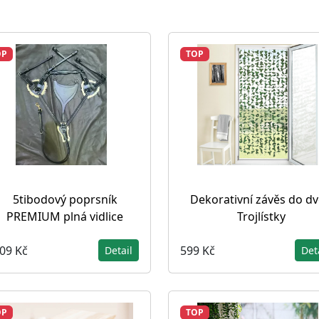
OP
TOP
5tibodový poprsník
Dekorativní závěs do dv
PREMIUM plná vidlice
Trojlístky
809 Kč
599 Kč
Detail
Det
OP
TOP