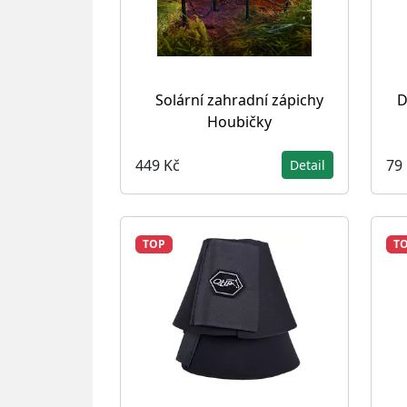
Solární zahradní zápichy
D
Houbičky
449 Kč
79
Detail
TOP
T