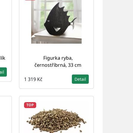
lík
Figurka ryba,
černostříbrná, 33 cm
ail
1 319 Kč
Detail
TOP