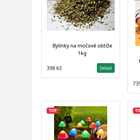
Bylinky na močové obtíže
1kg
398 Kč
Detail
73
TOP
T