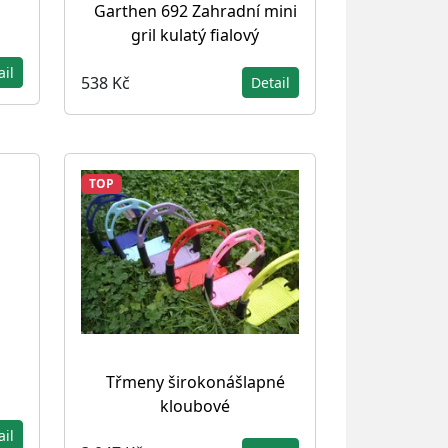
Garthen 692 Zahradní mini
g
gril kulatý fialový
ail
538 Kč
Detail
TOP
Třmeny širokonášlapné
kloubové
ail