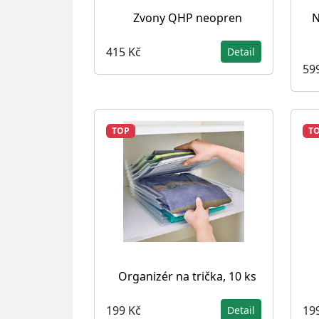
Zvony QHP neopren
N
415 Kč
Detail
59
TOP
T
Organizér na trička, 10 ks
199 Kč
19
Detail