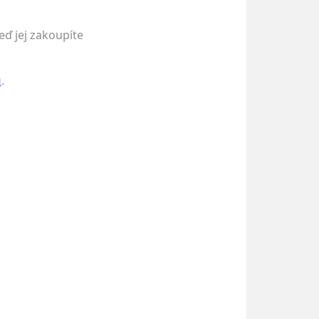
eď jej zakoupíte
u
.