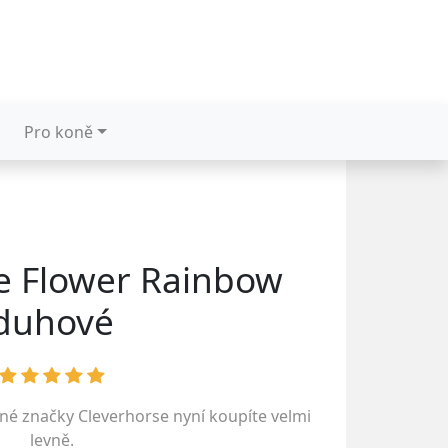
Pro koně
 Flower Rainbow
duhové
ené značky
Cleverhorse
nyní koupíte velmi
levně.