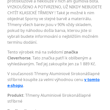
protiskluzové a neklouže v nich ani gumová bota.
VYZKOUŠENO A POTVRZENO, UŽ NIKDY NEBUDETE
CHTÍT KLASICKÉ TŘMENY ! Také je možné k nim
objednat šporny ve stejné barvě a materirálu.
Třmeny všech barev jsou v 90% vždy skladem,
pokud by náhodou došla barva, kterou jste si
vybrali budete informování o nejbližším možném
termínu dodání.
Tento výrobek má na svědomí
značka
Cleverhorse
. Tato značka patří k oblíbeným a
vyhledávaným. Teď jej zakoupíte jen za 1 889 Kč.
V současnosti Třmeny Aluminiové širokonášlapné
stříbrné koupíte za velmi výhodnou cenu
v tomto
e-shopu
.
Produkt
: Třmeny Aluminiové širokonášlapné
stříbrné