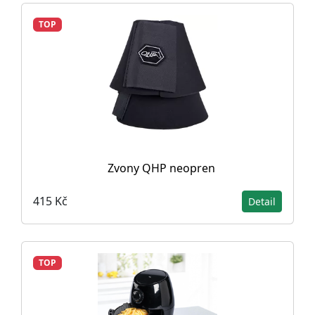
TOP
Zvony QHP neopren
415 Kč
Detail
TOP