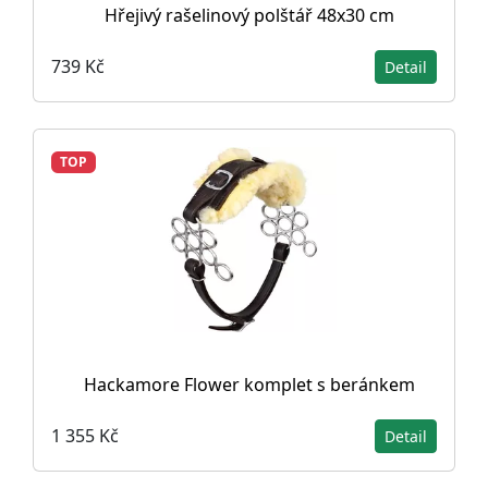
Hřejivý rašelinový polštář 48x30 cm
739 Kč
Detail
TOP
Hackamore Flower komplet s beránkem
1 355 Kč
Detail