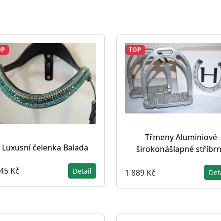
OP
TOP
Třmeny Aluminiové
Luxusní čelenka Balada
širokonášlapné stříbr
345 Kč
Detail
1 889 Kč
Det