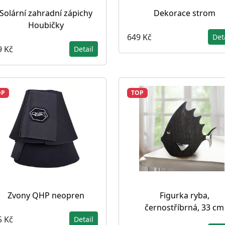
Solární zahradní zápichy
Dekorace strom
Houbičky
649 Kč
Det
9 Kč
Detail
OP
TOP
Zvony QHP neopren
Figurka ryba,
černostříbrná, 33 cm
5 Kč
Detail