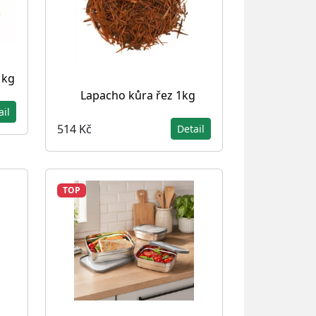
 kg
Lapacho kůra řez 1kg
ail
514 Kč
Detail
TOP