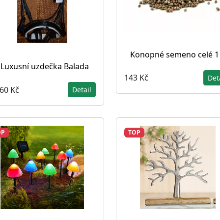
Konopné semeno celé 1
Luxusní uzdečka Balada
143 Kč
Det
860 Kč
Detail
OP
TOP