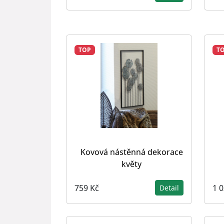
TOP
T
Kovová nástěnná dekorace
květy
759 Kč
1 
Detail