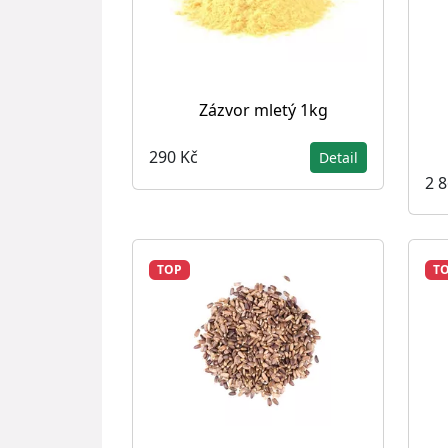
Zázvor mletý 1kg
290 Kč
Detail
2 
TOP
T