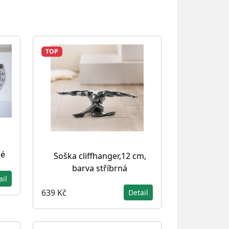
TOP
né
Soška cliffhanger,12 cm,
barva stříbrná
ail
639 Kč
Detail