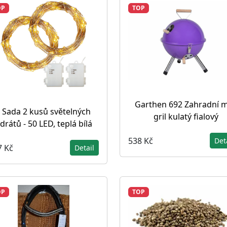
OP
TOP
Garthen 692 Zahradní m
Sada 2 kusů světelných
gril kulatý fialový
drátů - 50 LED, teplá bílá
538 Kč
Det
7 Kč
Detail
OP
TOP