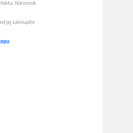
efektu. Nánosník
eď jej zakoupíte
hopu
.