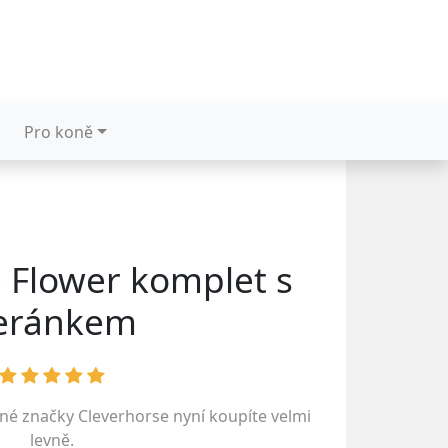
Pro koně
Flower komplet s
eránkem
ené značky
Cleverhorse
nyní koupíte velmi
levně.