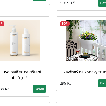
1 319 Kč
Det
OP
TOP
Dvojbalíček na čištění
Závěsný balkonový truh
obličeje Rice
299 Kč
Det
039 Kč
Detail