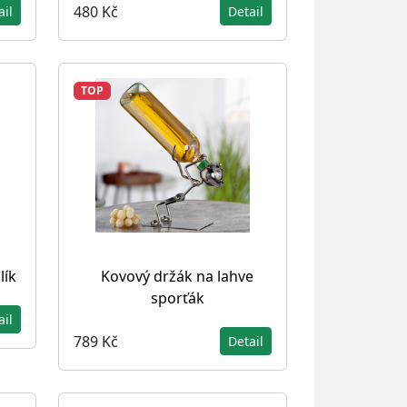
480 Kč
ail
Detail
TOP
lík
Kovový držák na lahve
sporťák
ail
789 Kč
Detail