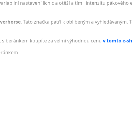
bilní nastavení lícnic a otěží a tím i intenzitu pákového 
everhorse
. Tato značka patří k oblíbeným a vyhledávaným. T
 s beránkem koupíte za velmi výhodnou cenu
v tomto e-s
beránkem