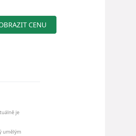
OBRAZIT CENU
tuálně je
ný umělým