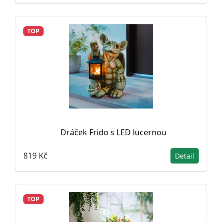
TOP
Dráček Frido s LED lucernou
819 Kč
Detail
TOP