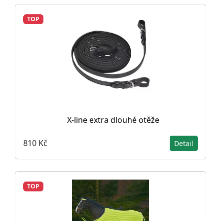
TOP
X-line extra dlouhé otěže
810 Kč
Detail
TOP