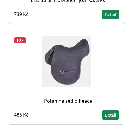
LED Solární osvětlení jezírka, 3 ks
739 Kč
Detail
TOP
Potah na sedlo fleece
486 Kč
Detail