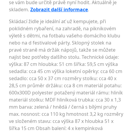
se vám bude určitě právě nyní hodit. Aktuálně je
skladem.
Zobrazit další informace
.
Skládací židle je ideální ať už kempujete, při
poklidném rybaření, na zahradě, na piknikovém
výletě s dětmi, na fotbalu vašeho domácího klubu
nebo na d festivalové párty. Sklopný stolek na
pravé straně má držák nápojů, takže se můžete
najíst bez potřeby dalšího stolu. Technické údaje:
výška: 87 cm hloubka: 51 cm šířka: 59,5 cm výška
sedadla: cca 45 cm výška loketní opěrky: cca 60 cm
sedadlo: cca 50 x 37 cm rozměry stolku: cca 40 x
28,5 cm průměr držáku: cca 8 cm materiál potahu:
600x300D polyester potažený materiál rámu: hliník
materiál stolku: MDF hliníková trubka: cca 30 x 1,3
mm barva: zelená / hnědá / černá s bílými pruhy
max. nosnost: cca 110 kg hmotnost 3,2 kg rozměry
ve složeném stavu: cca výška 87 x hloubka 51 x
šířka 15 cm Obsah balení: 4 x kempinková