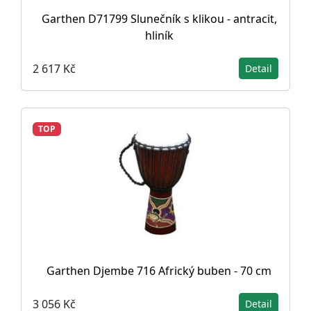
Garthen D71799 Slunečník s klikou - antracit,
hliník
2 617 Kč
Detail
TOP
Garthen Djembe 716 Africký buben - 70 cm
3 056 Kč
Detail