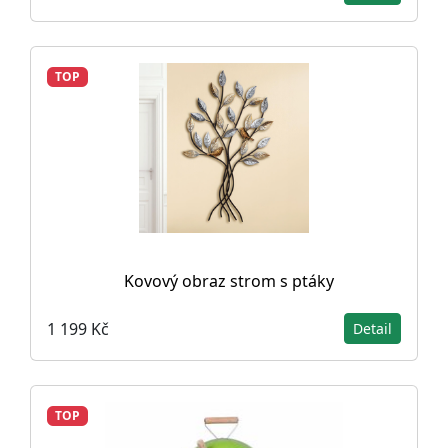
TOP
Kovový obraz strom s ptáky
1 199 Kč
Detail
TOP