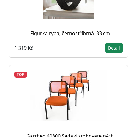
Figurka ryba, černostříbrná, 33 cm
1 319 Kč
Detail
TOP
Garthen 40800 Sada 4 stohovatelných