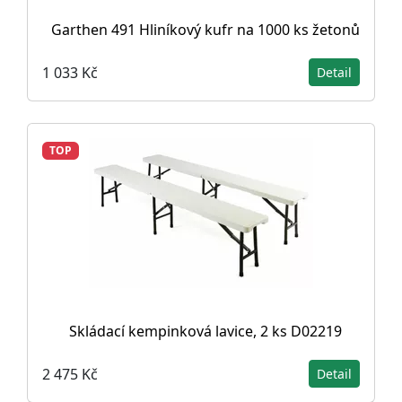
Garthen 491 Hliníkový kufr na 1000 ks žetonů
1 033 Kč
Detail
TOP
Skládací kempinková lavice, 2 ks D02219
2 475 Kč
Detail