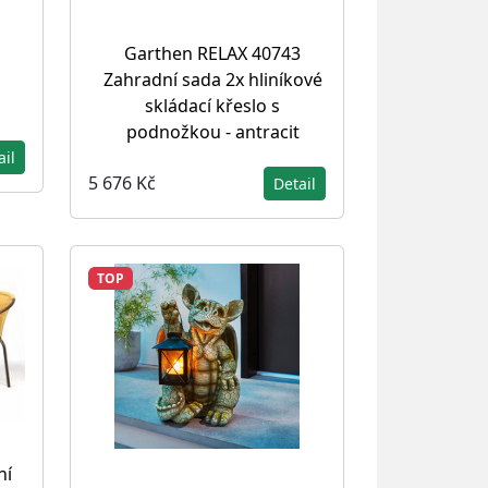
Garthen RELAX 40743
Zahradní sada 2x hliníkové
s
skládací křeslo s
podnožkou - antracit
ail
5 676 Kč
Detail
TOP
ní