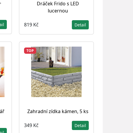
+
Dráček Frido s LED
lucernou
819 Kč
ail
Detail
TOP
ář
Zahradní zídka kámen, 5 ks
349 Kč
Detail
ail