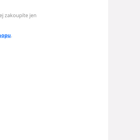
ej zakoupíte jen
shopu
.