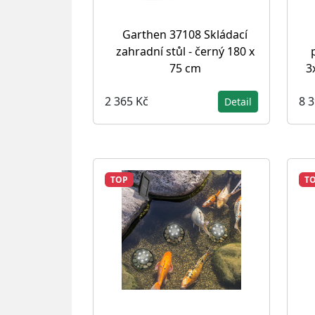
Garthen 37108 Skládací
zahradní stůl - černý 180 x
75 cm
3
2 365 Kč
8 
Detail
TOP
T