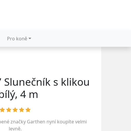
Pro koně
 Slunečník s klikou
 bílý, 4 m
íbené značky
Garthen
nyní koupíte velmi
levně.