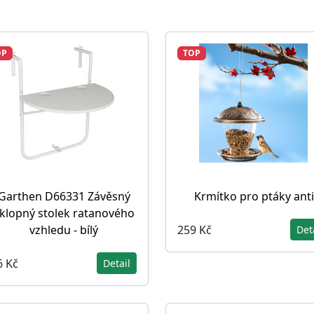
OP
TOP
Garthen D66331 Závěsný
Krmítko pro ptáky ant
klopný stolek ratanového
259 Kč
vzhledu - bílý
Det
6 Kč
Detail