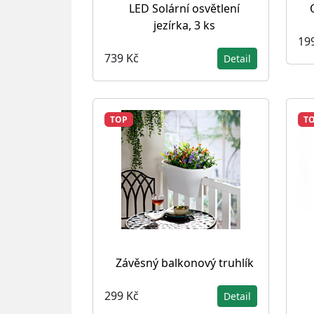
LED Solární osvětlení
jezírka, 3 ks
19
739 Kč
Detail
TOP
T
Závěsný balkonový truhlík
299 Kč
Detail