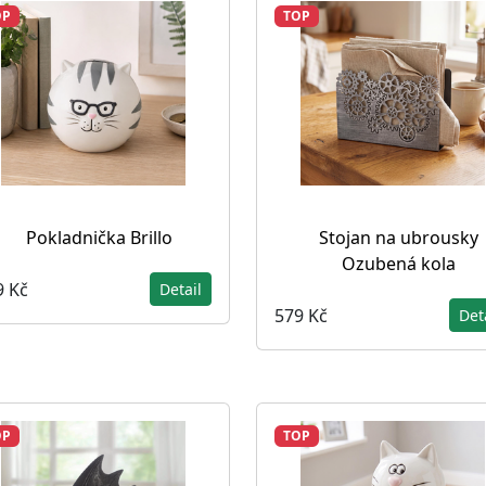
OP
TOP
Pokladnička Brillo
Stojan na ubrousky
Ozubená kola
9 Kč
Detail
579 Kč
Det
OP
TOP