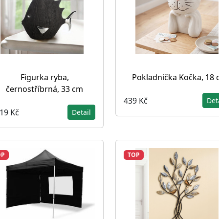
Figurka ryba,
Pokladnička Kočka, 18
černostříbrná, 33 cm
439 Kč
Det
319 Kč
Detail
OP
TOP