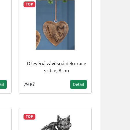
TOP
Dřevěná závěsná dekorace
srdce, 8 cm
79 Kč
ail
Detail
TOP