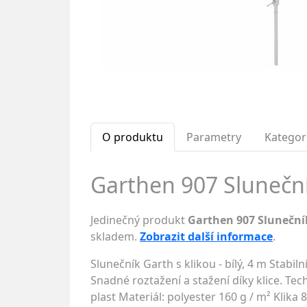
O produktu
Parametry
Kategor
Garthen 907 Slunečník 
Jedinečný produkt
Garthen 907 Slunečník 
skladem.
Zobrazit další informace
.
Slunečník Garth s klikou - bílý, 4 m Stabi
Snadné roztažení a stažení díky klice. Tec
plast Materiál: polyester 160 g / m² Klik