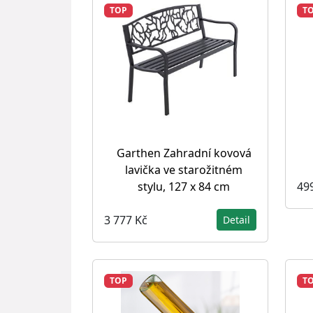
TOP
T
Garthen Zahradní kovová
lavička ve starožitném
49
stylu, 127 x 84 cm
3 777 Kč
Detail
TOP
T