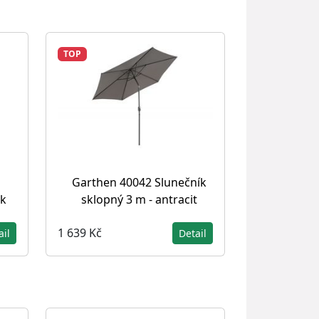
TOP
Garthen 40042 Slunečník
sklopný 3 m - antracit
ik
1 639 Kč
Detail
ail