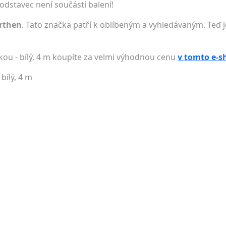
odstavec není součástí balení!
rthen
. Tato značka patří k oblíbeným a vyhledávaným. Teď j
kou - bílý, 4 m koupíte za velmi výhodnou cenu
v tomto e-
bílý, 4 m