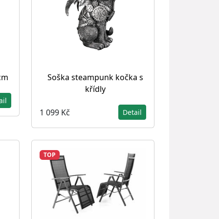
 cm
Soška steampunk kočka s
křídly
ail
1 099 Kč
Detail
TOP