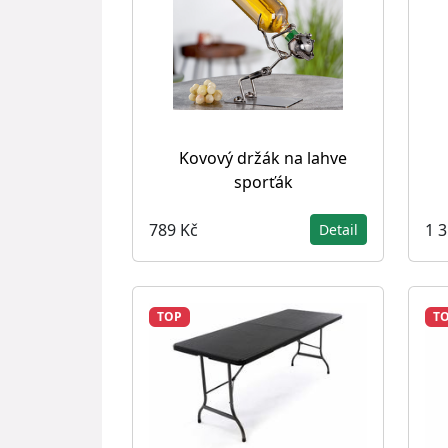
Kovový držák na lahve
sporťák
789 Kč
1 
Detail
TOP
T