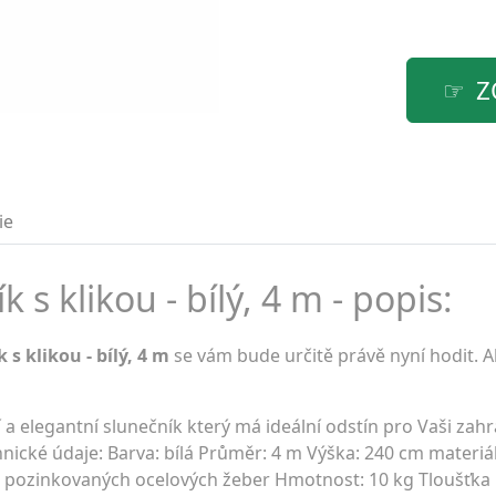
Z
ie
s klikou - bílý, 4 m - popis:
s klikou - bílý, 4 m
se vám bude určitě právě nyní hodit. A
lní a elegantní slunečník který má ideální odstín pro Vaši za
hnické údaje: Barva: bílá Průměr: 4 m Výška: 240 cm materiál
a 8 pozinkovaných ocelových žeber Hmotnost: 10 kg Tloušťka 