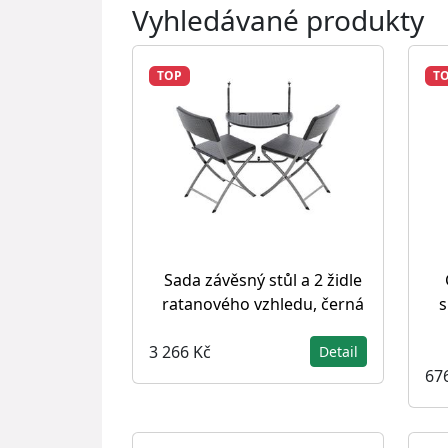
Vyhledávané produkty
TOP
T
Sada závěsný stůl a 2 židle
ratanového vzhledu, černá
s
3 266 Kč
Detail
67