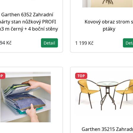
Garthen 6352 Zahradní
párty stan nůžkový PROFI
Kovový obraz strom 
x3 m černý + 4 boční stěny
ptáky
394 Kč
1 199 Kč
Detail
Det
OP
TOP
Garthen 35215 Zahrad