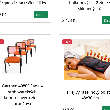
balkonový set 2 židle 
Organizér na trička, 10 ks
skleněný stůl
9 Kč
Detail
2 473 Kč
Det
OP
TOP
Garthen 40800 Sada 4
stohovatelných
Hřejivý rašelinový polšt
kongresových židlí -
48x30 cm
oranžová
739 Kč
Det