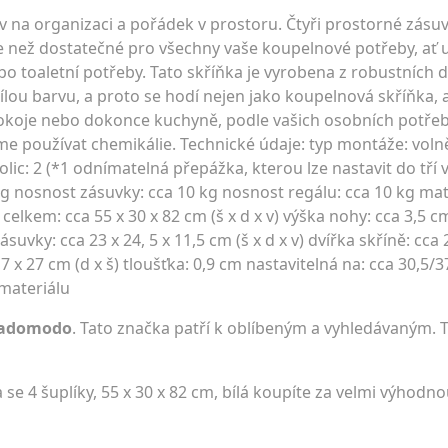
 na organizaci a pořádek v prostoru. Čtyři prostorné zásuv
e než dostatečné pro všechny vaše koupelnové potřeby, ať u
ebo toaletní potřeby. Tato skříňka je vyrobena z robustních 
bílou barvu, a proto se hodí nejen jako koupelnová skříňka, a
pokoje nebo dokonce kuchyně, podle vašich osobních potřeb
 používat chemikálie. Technické údaje: typ montáže: volně 
olic: 2 (*1 odnímatelná přepážka, kterou lze nastavit do tří
kg nosnost zásuvky: cca 10 kg nosnost regálu: cca 10 kg ma
elkem: cca 55 x 30 x 82 cm (š x d x v) výška nohy: cca 3,5 c
suvky: cca 23 x 24, 5 x 11,5 cm (š x d x v) dvířka skříně: cca
7 x 27 cm (d x š) tloušťka: 0,9 cm nastavitelná na: cca 30,5/
 materiálu
iadomodo
. Tato značka patří k oblíbeným a vyhledávaným. T
e 4 šuplíky, 55 x 30 x 82 cm, bílá koupíte za velmi výhodn