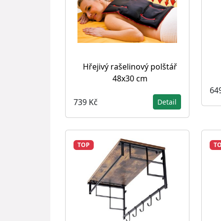
Hřejivý rašelinový polštář
48x30 cm
64
739 Kč
Detail
TOP
T