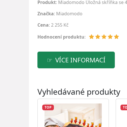
Produkt
: Miadomodo Úložná skříňka se 4 š
Značka
:
Miadomodo
Cena
: 2 255 Kč
Hodnocení produktu
:
VÍCE INFORMACÍ
Vyhledávané produkty
TOP
T