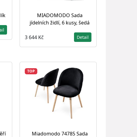
lík
MIADOMODO Sada
jídelních židlí, 6 kusy, šedá
ail
3 644 Kč
Detail
TOP
ěří
Miadomodo 74785 Sada