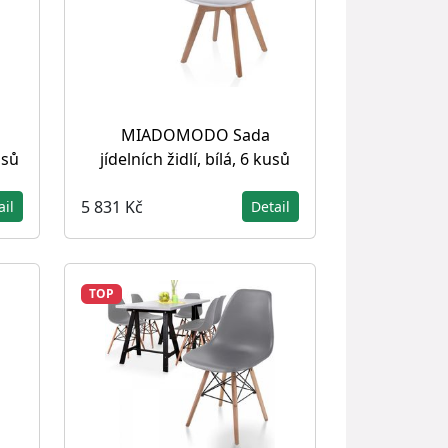
MIADOMODO Sada
usů
jídelních židlí, bílá, 6 kusů
5 831 Kč
ail
Detail
TOP