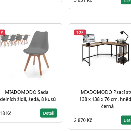
OP
TOP
MIADOMODO Sada
MIADOMODO Psací st
ídelních židlí, šedá, 8 kusů
138 x 138 x 76 cm, hně
černá
018 Kč
Detail
2 870 Kč
Det