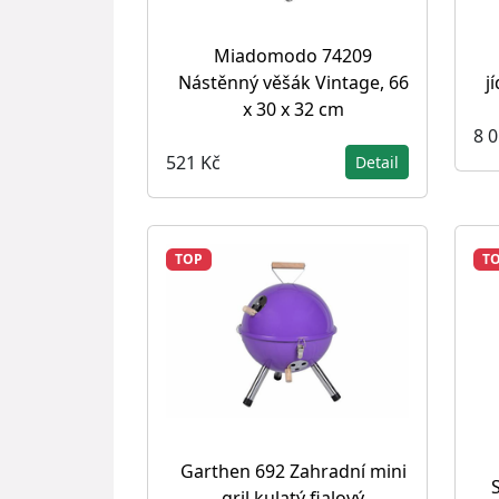
Miadomodo 74209
Nástěnný věšák Vintage, 66
j
x 30 x 32 cm
8 
521 Kč
Detail
TOP
T
Garthen 692 Zahradní mini
gril kulatý fialový