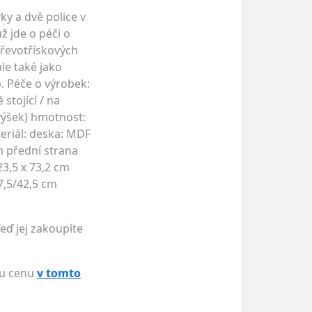
ky a dvě police v
ž jde o péči o
dřevotřískových
le také jako
. Péče o výrobek:
stojící / na
 výšek) hmotnost:
teriál: deska: MDF
m přední strana
 23,5 x 73,2 cm
37,5/42,5 cm
eď jej zakoupíte
ou cenu
v tomto