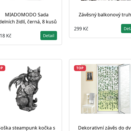
MIADOMODO Sada
Závěsný balkonový truh
ídelních židlí, černá, 8 kusů
299 Kč
Det
018 Kč
Detail
OP
TOP
Soška steampunk kočka s
Dekorativní závěs do dv