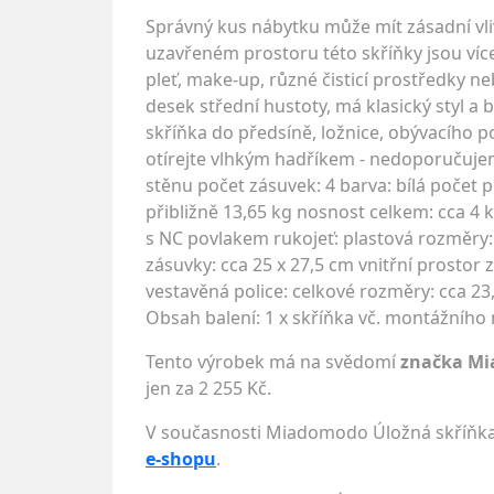
Správný kus nábytku může mít zásadní vliv
uzavřeném prostoru této skříňky jsou víc
pleť, make-up, různé čisticí prostředky n
desek střední hustoty, má klasický styl a 
skříňka do předsíně, ložnice, obývacího 
otírejte vlhkým hadříkem - nedoporučujeme
stěnu počet zásuvek: 4 barva: bílá počet p
přibližně 13,65 kg nosnost celkem: cca 4 
s NC povlakem rukojeť: plastová rozměry: c
zásuvky: cca 25 x 27,5 cm vnitřní prostor zá
vestavěná police: celkové rozměry: cca 23,
Obsah balení: 1 x skříňka vč. montážního
Tento výrobek má na svědomí
značka M
jen za 2 255 Kč.
V současnosti Miadomodo Úložná skříňka s
e-shopu
.