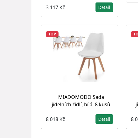
3 117 Kč
Detail
TOP
T
MIADOMODO Sada
jídelních židlí, bílá, 8 kusů
j
8 018 Kč
8 
Detail