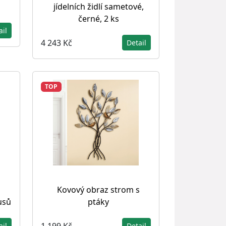
jídelních židlí sametové,
černé, 2 ks
ail
4 243 Kč
Detail
TOP
Kovový obraz strom s
kusů
ptáky
1 199 Kč
ail
Detail