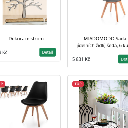
Dekorace strom
MIADOMODO Sada
jídelních židlí, šedá, 6 k
9 Kč
Detail
5 831 Kč
Det
OP
TOP