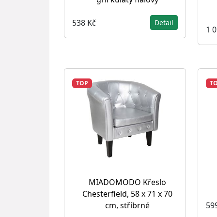
538 Kč
Detail
1 
TOP
T
MIADOMODO Křeslo
Chesterfield, 58 x 71 x 70
59
cm, stříbrné