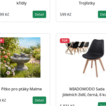
křídly
Trojlístky
099 Kč
599 Kč
Detail
Det
OP
TOP
Pítko pro ptáky Malme
MIADOMODO Sada
jídelních židlí, černá, 6 
9 Kč
Detail
5 831 Kč
Det