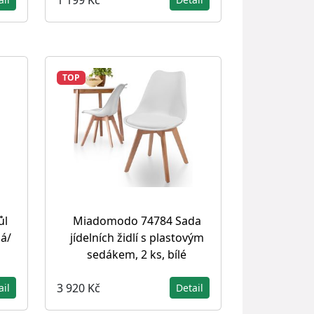
TOP
ůl
Miadomodo 74784 Sada
dá/
jídelních židlí s plastovým
sedákem, 2 ks, bílé
3 920 Kč
ail
Detail