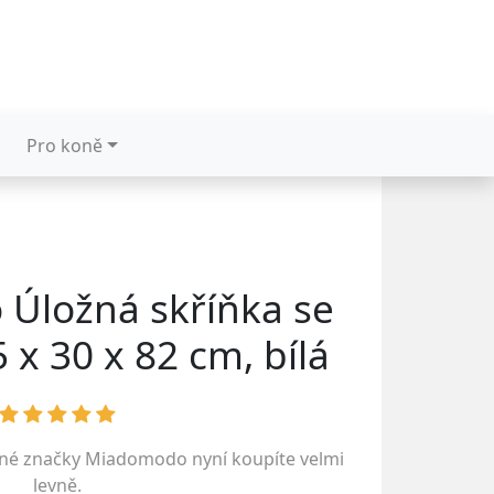
Pro koně
Úložná skříňka se
5 x 30 x 82 cm, bílá
ené značky
Miadomodo
nyní koupíte velmi
levně.