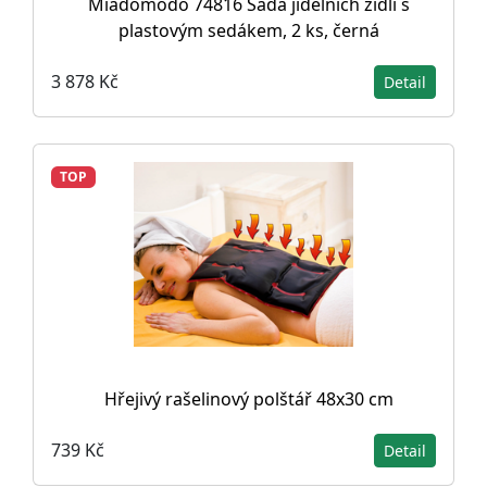
Miadomodo 74816 Sada jídelních židlí s
plastovým sedákem, 2 ks, černá
3 878 Kč
Detail
TOP
Hřejivý rašelinový polštář 48x30 cm
739 Kč
Detail