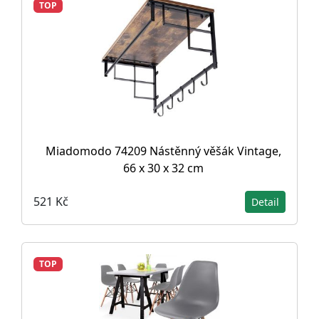
TOP
Miadomodo 74209 Nástěnný věšák Vintage,
66 x 30 x 32 cm
521 Kč
Detail
TOP