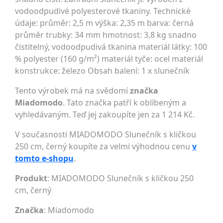
vodoodpudivé polyesterové tkaniny. Technické
údaje: průměr: 2,5 m výška: 2,35 m barva: černá
průměr trubky: 34 mm hmotnost: 3,8 kg snadno
čistitelný, vodoodpudivá tkanina materiál látky: 100
% polyester (160 g/m²) materiál tyče: ocel materiál
konstrukce: železo Obsah balení: 1 x slunečník
Tento výrobek má na svědomí
značka
Miadomodo
. Tato značka patří k oblíbeným a
vyhledávaným. Teď jej zakoupíte jen za 1 214 Kč.
V současnosti MIADOMODO Slunečník s kličkou
250 cm, černý koupíte za velmi výhodnou cenu
v
tomto e-shopu
.
Produkt
: MIADOMODO Slunečník s kličkou 250
cm, černý
Značka
:
Miadomodo