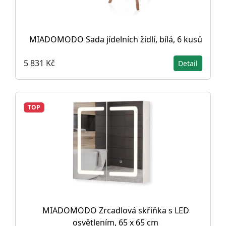
MIADOMODO Sada jídelních židlí, bílá, 6 kusů
5 831 Kč
Detail
TOP
MIADOMODO Zrcadlová skříňka s LED
osvětlením, 65 x 65 cm