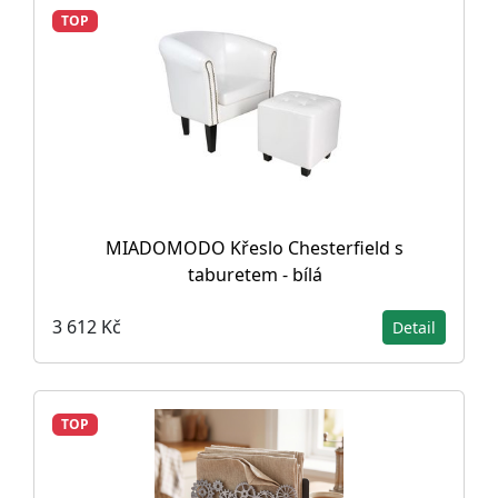
TOP
MIADOMODO Křeslo Chesterfield s
taburetem - bílá
3 612 Kč
Detail
TOP