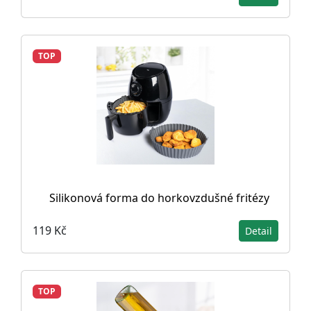
TOP
Silikonová forma do horkovzdušné fritézy
119 Kč
Detail
TOP