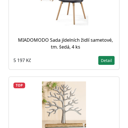
MIADOMODO Sada jídelních židlí sametové,
tm. šedá, 4 ks
5 197 Kč
Detail
TOP