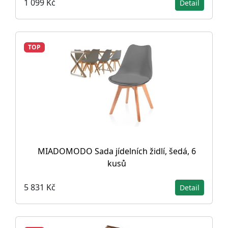
1 099 Kč
Detail
TOP
MIADOMODO Sada jídelních židlí, šedá, 6
kusů
5 831 Kč
Detail