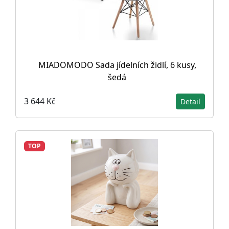
MIADOMODO Sada jídelních židlí, 6 kusy,
šedá
3 644 Kč
Detail
TOP