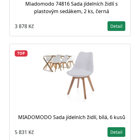
Miadomodo 74816 Sada jídelních židlí s
plastovým sedákem, 2 ks, černá
3 878 Kč
Detail
TOP
MIADOMODO Sada jídelních židlí, bílá, 6 kusů
5 831 Kč
Detail