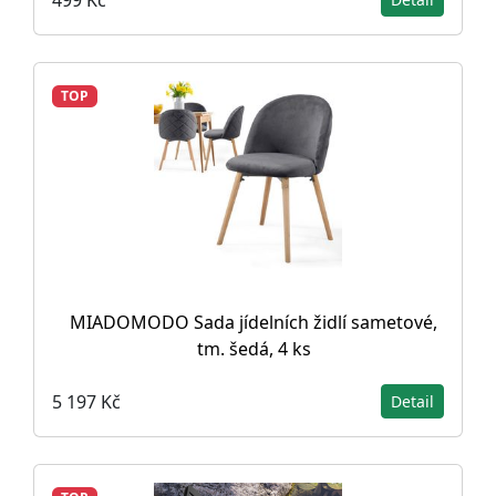
TOP
MIADOMODO Sada jídelních židlí sametové,
tm. šedá, 4 ks
5 197 Kč
Detail