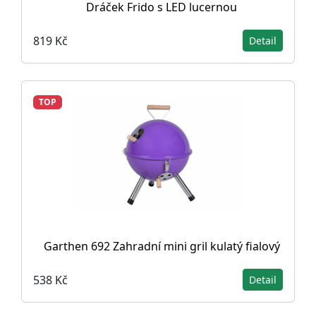
Dráček Frido s LED lucernou
819 Kč
Detail
TOP
Garthen 692 Zahradní mini gril kulatý fialový
538 Kč
Detail