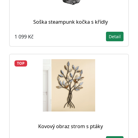
Soška steampunk kočka s křídly
1 099 Kč
Detail
TOP
Kovový obraz strom s ptáky