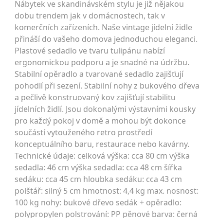
Nábytek ve skandinávském stylu je již nějakou
dobu trendem jak v domácnostech, tak v
komerčních zařízeních. Naše vintage jídelní židle
přináší do vašeho domova jednoduchou eleganci.
Plastové sedadlo ve tvaru tulipánu nabízí
ergonomickou podporu a je snadné na údržbu.
Stabilní opěradlo a tvarované sedadlo zajišťují
pohodlí při sezení. Stabilní nohy z bukového dřeva
a pečlivě konstruovaný kov zajišťují stabilitu
jídelních židlí. Jsou dokonalými výstavními kousky
pro každý pokoj v domě a mohou být dokonce
součástí vytouženého retro prostředí
konceptuálního baru, restaurace nebo kavárny.
Technické údaje: celková výška: cca 80 cm výška
sedadla: 46 cm výška sedadla: cca 48 cm šířka
sedáku: cca 45 cm hloubka sedáku: cca 43 cm
polštář: silný 5 cm hmotnost: 4,4 kg max. nosnost:
100 kg nohy: bukové dřevo sedák + opěradlo:
polypropylen polstrování: PP pěnové barva: černá