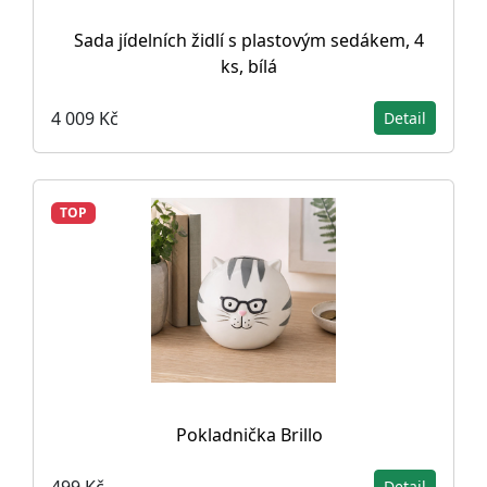
Sada jídelních židlí s plastovým sedákem, 4
ks, bílá
4 009 Kč
Detail
TOP
Pokladnička Brillo
499 Kč
Detail