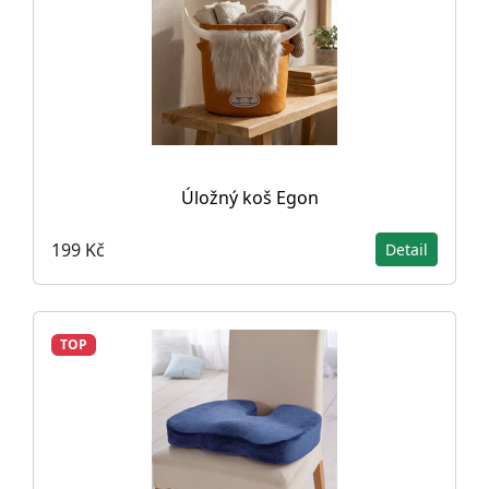
Úložný koš Egon
199 Kč
Detail
TOP