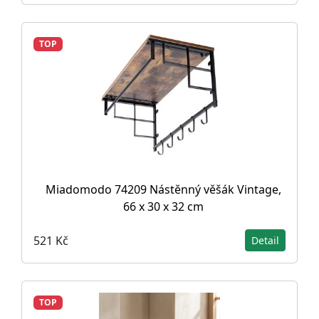
TOP
Miadomodo 74209 Nástěnný věšák Vintage,
66 x 30 x 32 cm
521 Kč
Detail
TOP