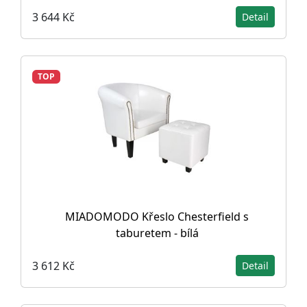
3 644 Kč
Detail
TOP
MIADOMODO Křeslo Chesterfield s
taburetem - bílá
3 612 Kč
Detail