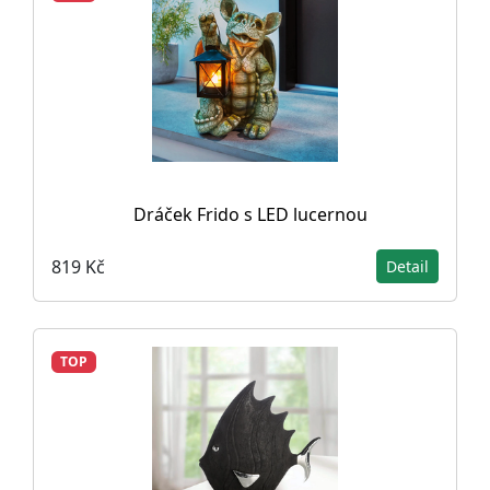
Dráček Frido s LED lucernou
819 Kč
Detail
TOP