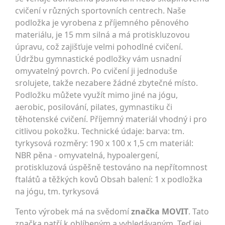
cvičení v různých sportovních centrech. Naše
podložka je vyrobena z příjemného pěnového
materiálu, je 15 mm silná a má protiskluzovou
úpravu, což zajišťuje velmi pohodlné cvičení.
Údržbu gymnastické podložky vám usnadní
omyvatelný povrch. Po cvičení ji jednoduše
srolujete, takže nezabere žádné zbytečné místo.
Podložku můžete využít mimo jiné na jógu,
aerobic, posilování, pilates, gymnastiku či
těhotenské cvičení. Příjemný materiál vhodný i pro
citlivou pokožku. Technické údaje: barva: tm.
tyrkysová rozměry: 190 x 100 x 1,5 cm materiál:
NBR pěna - omyvatelná, hypoalergení,
protiskluzová úspěšně testováno na nepřítomnost
ftalátů a těžkých kovů Obsah balení: 1 x podložka
na jógu, tm. tyrkysová
Tento výrobek má na svědomí
značka MOVIT
. Tato
značka patří k oblíbeným a vyhledávaným. Teď jej