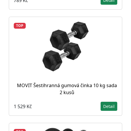
789 Kč
Detail
TOP
MOVIT Šestihranná gumová činka 10 kg sada
2 kusů
1 529 Kč
Detail