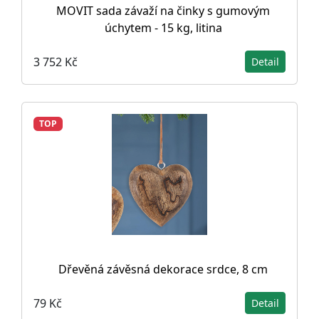
MOVIT sada závaží na činky s gumovým
úchytem - 15 kg, litina
3 752 Kč
Detail
TOP
Dřevěná závěsná dekorace srdce, 8 cm
79 Kč
Detail