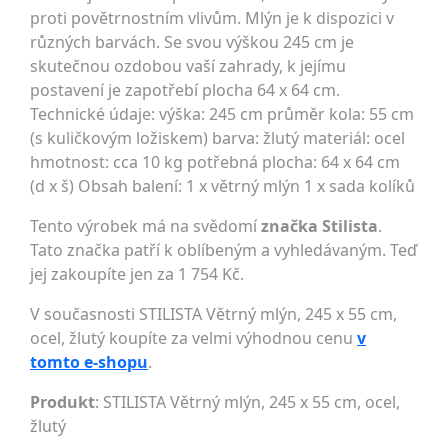
proti povětrnostním vlivům. Mlýn je k dispozici v
různých barvách. Se svou výškou 245 cm je
skutečnou ozdobou vaší zahrady, k jejímu
postavení je zapotřebí plocha 64 x 64 cm.
Technické údaje: výška: 245 cm průměr kola: 55 cm
(s kuličkovým ložiskem) barva: žlutý materiál: ocel
hmotnost: cca 10 kg potřebná plocha: 64 x 64 cm
(d x š) Obsah balení: 1 x větrný mlýn 1 x sada kolíků
Tento výrobek má na svědomí
značka Stilista
.
Tato značka patří k oblíbeným a vyhledávaným. Teď
jej zakoupíte jen za 1 754 Kč.
V současnosti STILISTA Větrný mlýn, 245 x 55 cm,
ocel, žlutý koupíte za velmi výhodnou cenu
v
tomto e-shopu
.
Produkt
: STILISTA Větrný mlýn, 245 x 55 cm, ocel,
žlutý