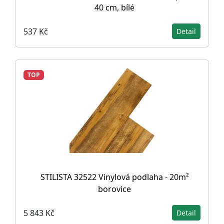
40 cm, bílé
537 Kč
Detail
TOP
STILISTA 32522 Vinylová podlaha - 20m²
borovice
5 843 Kč
Detail