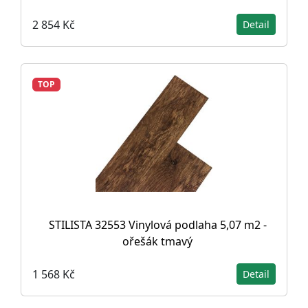
2 854 Kč
Detail
TOP
STILISTA 32553 Vinylová podlaha 5,07 m2 -
ořešák tmavý
1 568 Kč
Detail