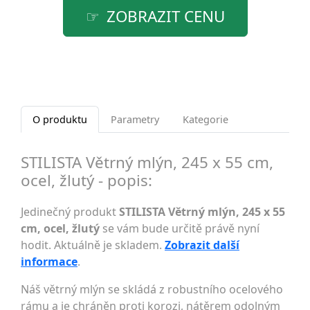
ZOBRAZIT CENU
O produktu
Parametry
Kategorie
STILISTA Větrný mlýn, 245 x 55 cm,
ocel, žlutý - popis:
Jedinečný produkt
STILISTA Větrný mlýn, 245 x 55
cm, ocel, žlutý
se vám bude určitě právě nyní
hodit. Aktuálně je skladem.
Zobrazit další
informace
.
Náš větrný mlýn se skládá z robustního ocelového
rámu a je chráněn proti korozi, nátěrem odolným