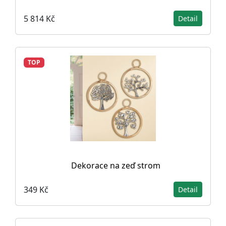
5 814 Kč
Detail
TOP
Dekorace na zeď strom
349 Kč
Detail