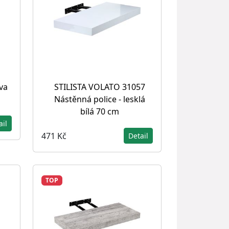
va
STILISTA VOLATO 31057
Nástěnná police - lesklá
bílá 70 cm
ail
471 Kč
Detail
TOP