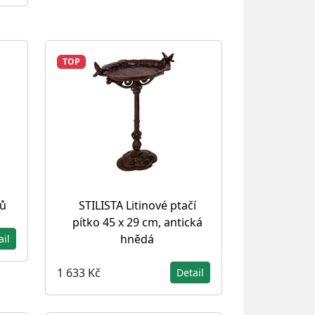
TOP
nů
STILISTA Litinové ptačí
pítko 45 x 29 cm, antická
hnědá
ail
1 633 Kč
Detail