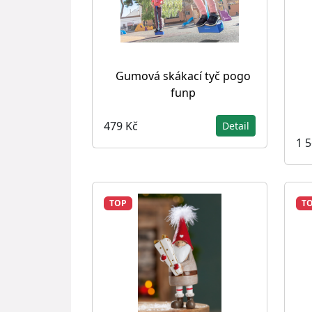
Gumová skákací tyč pogo
funp
479 Kč
Detail
1 
TOP
T