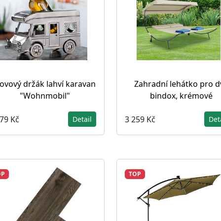
ovový držák lahví karavan
Zahradní lehátko pro d
"Wohnmobil"
bindox, krémové
079 Kč
3 259 Kč
Detail
Det
OP
TOP