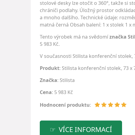
stolové desky lze otočit o 360°, takže si
chrániči podlahy. Úložný prostor odkládac
a mnoho dalšího. Technické údaje: rozměry
matná černá Obsah balení: 1 x stolek 1 x 
Tento výrobek má na svědomí
značka Sti
5 983 Kč.
V současnosti Stilista konferenční stolek
Produkt
: Stilista konferenční stolek, 73 
Značka
:
Stilista
Cena
: 5 983 Kč
Hodnocení produktu
:
VÍCE INFORMACÍ