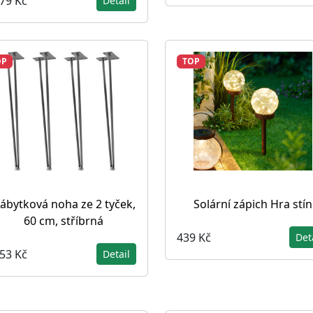
079 Kč
Detail
OP
TOP
ábytková noha ze 2 tyček,
Solární zápich Hra stí
60 cm, stříbrná
439 Kč
Det
053 Kč
Detail