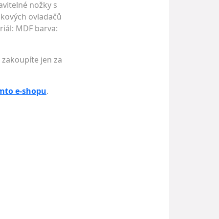
avitelné nožky s
álkových ovladačů
riál: MDF barva:
 zakoupíte jen za
mto e-shopu
.