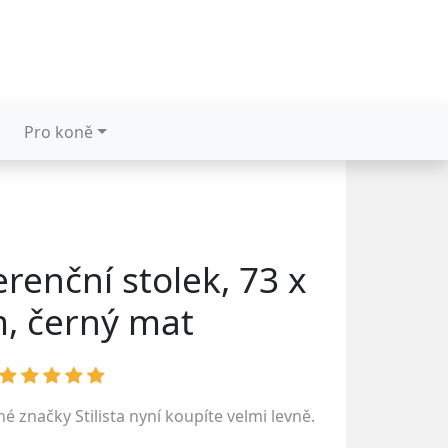
Pro koně
erenční stolek, 73 x
, černý mat
ené značky
Stilista
nyní koupíte velmi levně.