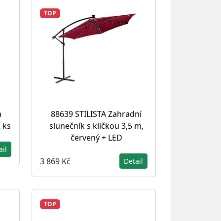
TOP
a
88639 STILISTA Zahradní
 ks
slunečník s kličkou 3,5 m,
červený + LED
ail
3 869 Kč
Detail
TOP