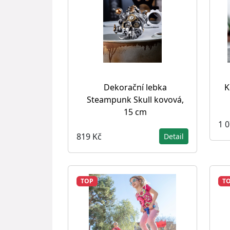
Dekorační lebka
K
Steampunk Skull kovová,
15 cm
1 
819 Kč
Detail
TOP
T