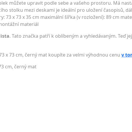
 stolek můžete upravit podle sebe a vašeho prostoru. Má nast
ího stolku mezi deskami je ideální pro uložení časopisů, d
: 73 x 73 x 35 cm maximální šířka (v rozložení): 89 cm mate
montážní materiál
lista
. Tato značka patří k oblíbeným a vyhledávaným. Teď jej
, 73 x 73 cm, černý mat koupíte za velmi výhodnou cenu
v to
x 73 cm, černý mat