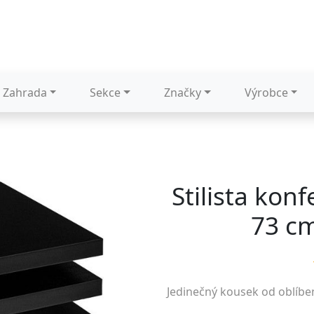
Zahrada
Sekce
Značky
Výrobce
Stilista konf
73 cm
Jedinečný kousek od oblíb