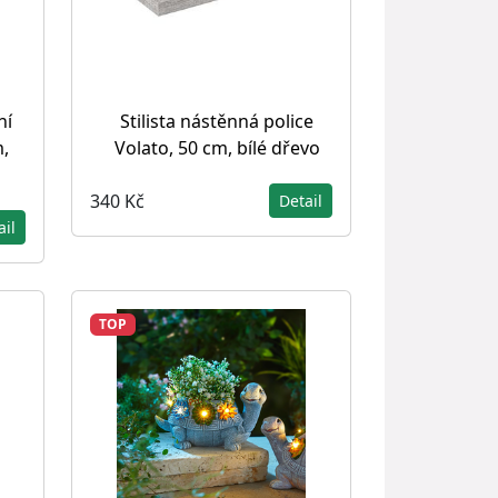
ní
Stilista nástěnná police
m,
Volato, 50 cm, bílé dřevo
340 Kč
Detail
ail
TOP