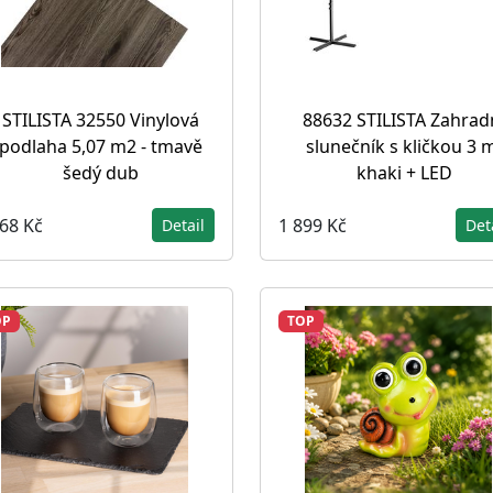
STILISTA 32550 Vinylová
88632 STILISTA Zahrad
podlaha 5,07 m2 - tmavě
slunečník s kličkou 3 
šedý dub
khaki + LED
568 Kč
1 899 Kč
Detail
Det
OP
TOP