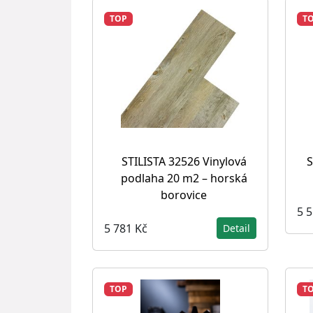
TOP
T
STILISTA 32526 Vinylová
S
podlaha 20 m2 – horská
borovice
5 
5 781 Kč
Detail
TOP
T