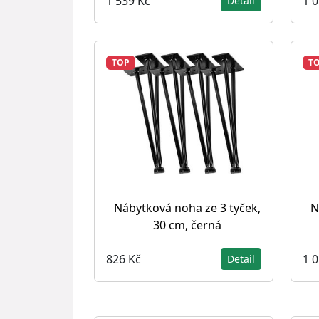
1 539 Kč
1 
Detail
TOP
T
Nábytková noha ze 3 tyček,
N
30 cm, černá
826 Kč
1 
Detail