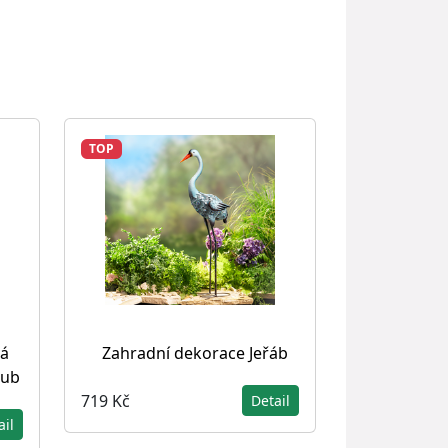
TOP
vá
Zahradní dekorace Jeřáb
dub
719 Kč
Detail
ail