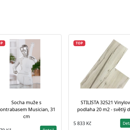
OP
TOP
Socha muže s
STILISTA 32521 Vinylo
ontrabasem Musician, 31
podlaha 20 m2 - světlý 
cm
5 833 Kč
Det