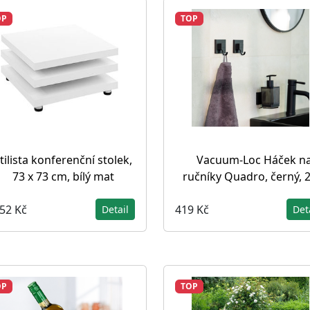
OP
TOP
tilista konferenční stolek,
Vacuum-Loc Háček n
73 x 73 cm, bílý mat
ručníky Quadro, černý, 2
552 Kč
419 Kč
Detail
Det
OP
TOP