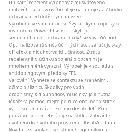
Unikátní repelent vyrobený z muškátového,
mátového a jalovcového oleje garantuje až 7 hodin
ochrany před dotěrným hmyzem.
Vyrobeno ve spolupráci se Švýcarským tropickým
institutem. Power Phaser poskytuje
sedmihodinovou ochranu, i když se váš kůň potí.
Optimalizovaná směs účinných látek zaručuje stay-
off efekt a dlouhotrvající účinnost. Ztráta
repelentního účinku spojená s pocením je
mnohem méně výrazná. Výrobek je v souladu s
antidopingovými předpisy FEI.
Varování: Vyhněte se kontaktu se zraněními,
očima a sliznicí. Škodlivý pro vodní
organismy, s dlouhodobými účinky. Je-li nutná
lékařská pomoc, mějte po ruce obal nebo štítek
výrobku. Uchovávejte mimo dosah dětí. Před
použitím si přečtěte údaje na štítku. Zabraňte
uvolnění do životního prostředí. Obsah/nádobu
likvidujte v souladu smístními/ regionálními/