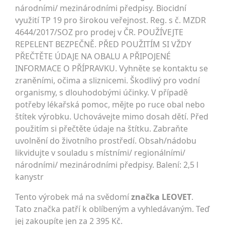
národními/ mezinárodními předpisy. Biocidní
využití TP 19 pro širokou veřejnost. Reg. s č. MZDR
4644/2017/SOZ pro prodej v ČR. POUŽÍVEJTE
REPELENT BEZPEČNĚ. PŘED POUŽITÍM SI VŽDY
PŘEČTĚTE ÚDAJE NA OBALU A PŘIPOJENÉ
INFORMACE O PŘÍPRAVKU. Vyhněte se kontaktu se
zraněními, očima a sliznicemi. Škodlivý pro vodní
organismy, s dlouhodobými účinky. V případě
potřeby lékařská pomoc, mějte po ruce obal nebo
štítek výrobku. Uchovávejte mimo dosah dětí. Před
použitím si přečtěte údaje na štítku. Zabraňte
uvolnění do životního prostředí. Obsah/nádobu
likvidujte v souladu s místními/ regionálními/
národními/ mezinárodními předpisy. Balení: 2,5 l
kanystr
Tento výrobek má na svědomí
značka LEOVET
.
Tato značka patří k oblíbeným a vyhledávaným. Teď
jej zakoupíte jen za 2 395 Kč.