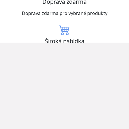
Doprava zdarma
Doprava zdarma pro vybrané produkty
Široká nabídka
Vybírejte z mnoha produktů skladem
Nízké ceny
Získejte zboží za nejlepší ceny
Otevřeno nonstop