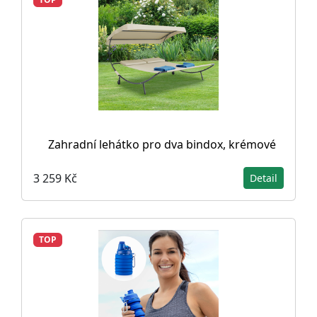
Zahradní lehátko pro dva bindox, krémové
3 259 Kč
Detail
TOP