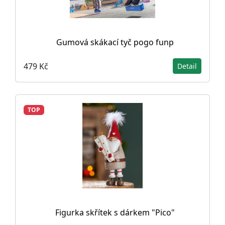
Gumová skákací tyč pogo funp
479 Kč
Detail
TOP
Figurka skřítek s dárkem "Pico"