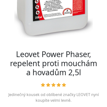
Leovet Power Phaser,
repelent proti mouchám
a hovadům 2,5l
Jedinečný kousek od oblíbené značky
LEOVET
nyní
koupíte velmi levně.