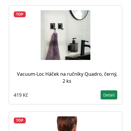
TOP
Vacuum-Loc Háček na ručníky Quadro, černý,
2 ks
419 Kč
Detail
TOP