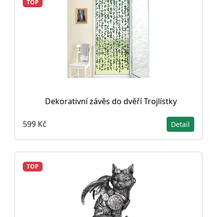
TOP
Dekorativní závěs do dvěří Trojlístky
599 Kč
Detail
TOP