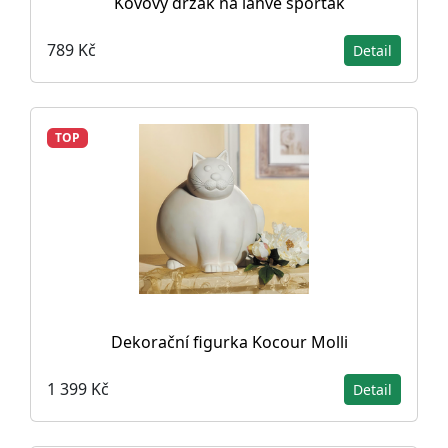
Kovový držák na lahve sporťák
789 Kč
Detail
TOP
Dekorační figurka Kocour Molli
1 399 Kč
Detail