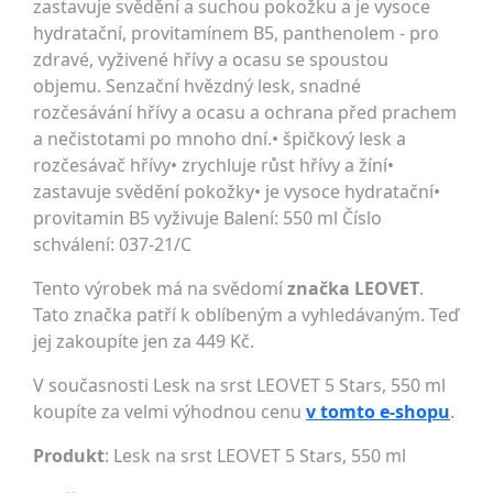
zastavuje svědění a suchou pokožku a je vysoce
hydratační, provitamínem B5, panthenolem - pro
zdravé, vyživené hřívy a ocasu se spoustou
objemu. Senzační hvězdný lesk, snadné
rozčesávání hřívy a ocasu a ochrana před prachem
a nečistotami po mnoho dní.• špičkový lesk a
rozčesávač hřívy• zrychluje růst hřívy a žíní•
zastavuje svědění pokožky• je vysoce hydratační•
provitamin B5 vyživuje Balení: 550 ml Číslo
schválení: 037-21/C
Tento výrobek má na svědomí
značka LEOVET
.
Tato značka patří k oblíbeným a vyhledávaným. Teď
jej zakoupíte jen za 449 Kč.
V současnosti Lesk na srst LEOVET 5 Stars, 550 ml
koupíte za velmi výhodnou cenu
v tomto e-shopu
.
Produkt
: Lesk na srst LEOVET 5 Stars, 550 ml