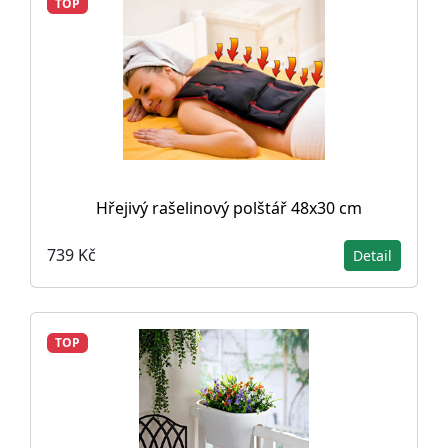
TOP
Hřejivý rašelinový polštář 48x30 cm
739 Kč
Detail
TOP