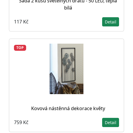
Sada 2 kusů světelných drátů - 50 LED, teplá
bílá
117 Kč
Detail
TOP
Kovová nástěnná dekorace květy
759 Kč
Detail