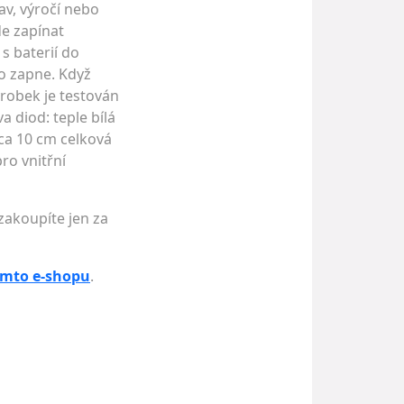
av, výročí nebo
de zapínat
s baterií do
mo zapne. Když
ýrobek je testován
 diod: teple bílá
ca 10 cm celková
ro vnitřní
zakoupíte jen za
omto e-shopu
.