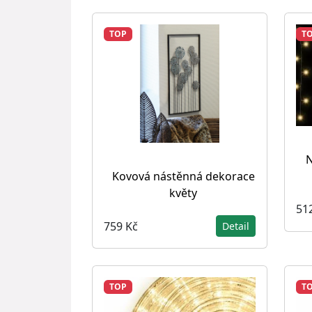
TOP
T
N
Kovová nástěnná dekorace
květy
51
759 Kč
Detail
TOP
T