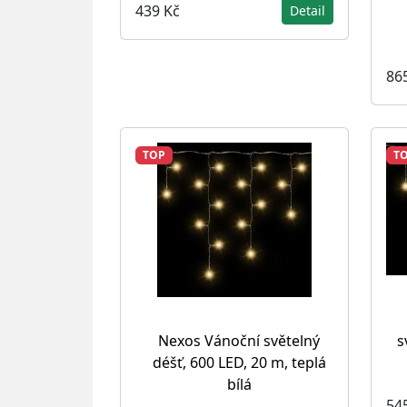
439 Kč
Detail
86
TOP
T
s
Nexos Vánoční světelný
déšť, 600 LED, 20 m, teplá
bílá
54