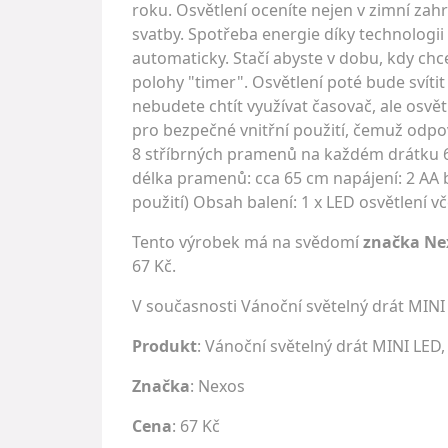
roku. Osvětlení oceníte nejen v zimní zah
svatby. Spotřeba energie díky technologii
automaticky. Stačí abyste v dobu, kdy chce
polohy "timer". Osvětlení poté bude svíti
nebudete chtít využívat časovač, ale osvětl
pro bezpečné vnitřní použití, čemuž odpov
8 stříbrných pramenů na každém drátku 6 
délka pramenů: cca 65 cm napájení: 2 AA ba
použití) Obsah balení: 1 x LED osvětlení 
Tento výrobek má na svědomí
značka Ne
67 Kč.
V současnosti Vánoční světelný drát MINI
Produkt
: Vánoční světelný drát MINI LED, 
Značka
:
Nexos
Cena
: 67 Kč