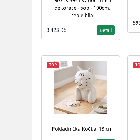
Nexos 5951 Vánoční LED
dekorace - sob - 100cm,
teple bílá
59
3 423 Kč
Detail
TOP
T
Pokladnička Kočka, 18 cm