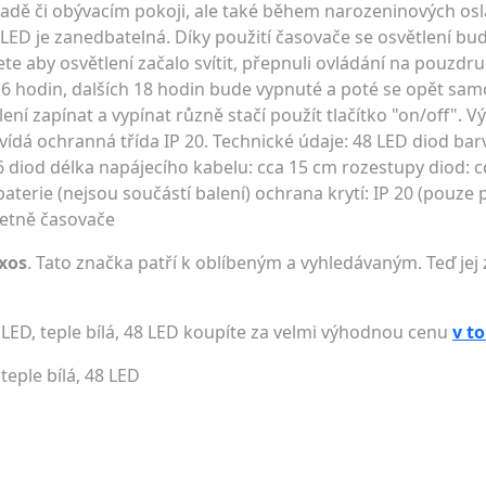
radě či obývacím pokoji, ale také během narozeninových osl
 LED je zanedbatelná. Díky použití časovače se osvětlení bu
te aby osvětlení začalo svítit, přepnuli ovládání na pouzdru 
t 6 hodin, dalších 18 hodin bude vypnuté a poté se opět sa
ení zapínat a vypínat různě stačí použít tlačítko "on/off". V
ídá ochranná třída IP 20. Technické údaje: 48 LED diod barva
diod délka napájecího kabelu: cca 15 cm rozestupy diod: c
terie (nejsou součástí balení) ochrana krytí: IP 20 (pouze p
včetně časovače
xos
. Tato značka patří k oblíbeným a vyhledávaným. Teď jej 
 LED, teple bílá, 48 LED koupíte za velmi výhodnou cenu
v t
teple bílá, 48 LED