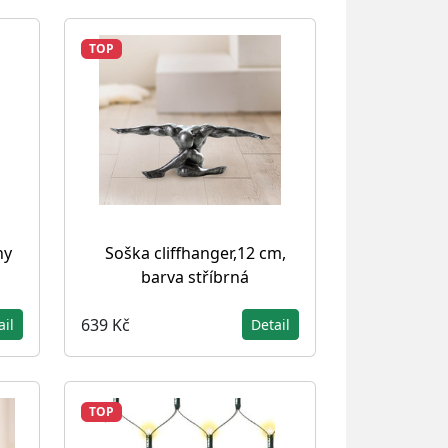
TOP
hy
Soška cliffhanger,12 cm,
barva stříbrná
639 Kč
ail
Detail
TOP