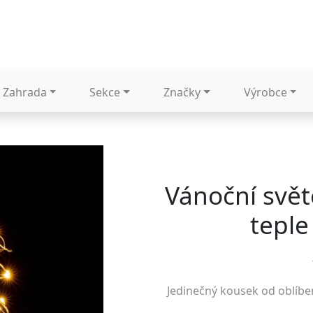
Zahrada
Sekce
Značky
Výrobce
Vánoční svět
teple
Jedinečný kousek od oblíb