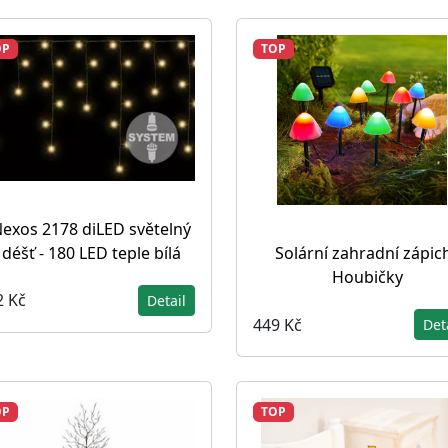
OP
TOP
exos 2178 diLED světelný
déšť - 180 LED teple bílá
Solární zahradní zápic
Houbičky
2 Kč
Detail
449 Kč
Det
OP
TOP