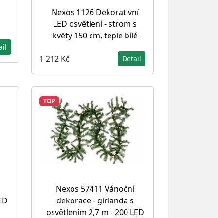
s
Nexos 1126 Dekorativní
LED osvětlení - strom s
květy 150 cm, teple bílé
ail
1 212 Kč
Detail
TOP
Nexos 57411 Vánoční
dekorace - girlanda s
ED
osvětlením 2,7 m - 200 LED