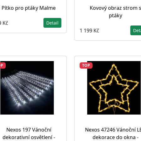
Pítko pro ptáky Malme
Kovový obraz strom 
ptáky
9 Kč
Detail
1 199 Kč
Det
OP
TOP
Nexos 197 Vánoční
Nexos 47246 Vánoční L
dekorativní osvětlení -
dekorace do okna -