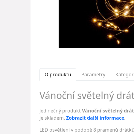
O produktu
Parametry
Kategor
Vánoční světelný drát
Jedinečný produkt
Vánoční světelný drát 
je skladem.
Zobrazit další informace
.
LED osvětlení v podobě 8 pramenů drátk