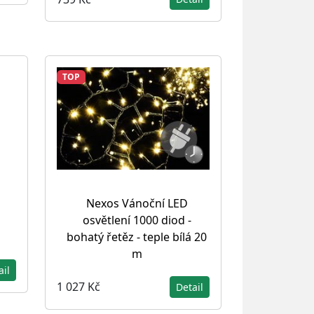
TOP
Nexos Vánoční LED
osvětlení 1000 diod -
bohatý řetěz - teple bílá 20
m
ail
1 027 Kč
Detail