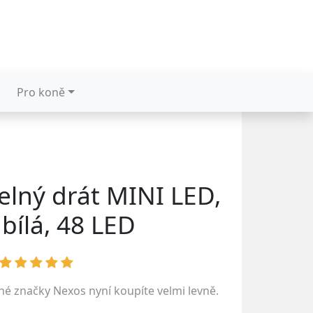
Pro koně
elný drát MINI LED,
 bílá, 48 LED
ené značky
Nexos
nyní koupíte velmi levně.