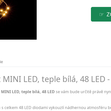
Z
ie
 MINI LED, teple bílá, 48 LED -
MINI LED, teple bílá, 48 LED
se vám bude určitě právě nyní
ů s celkem 48 LED diodami vykouzlí nádhernou atmosféru 