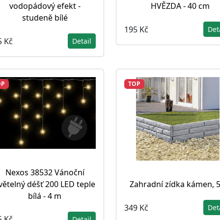
vodopádový efekt -
HVĚZDA - 40 cm
studeně bílé
195 Kč
Det
5 Kč
Detail
OP
TOP
Nexos 38532 Vánoční
větelný déšť 200 LED teple
Zahradní zídka kámen, 5
bílá - 4 m
349 Kč
Det
5 Kč
Detail