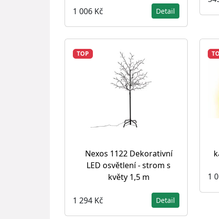
1 006 Kč
Detail
TOP
T
k
Nexos 1122 Dekorativní
LED osvětlení - strom s
1 
květy 1,5 m
1 294 Kč
Detail