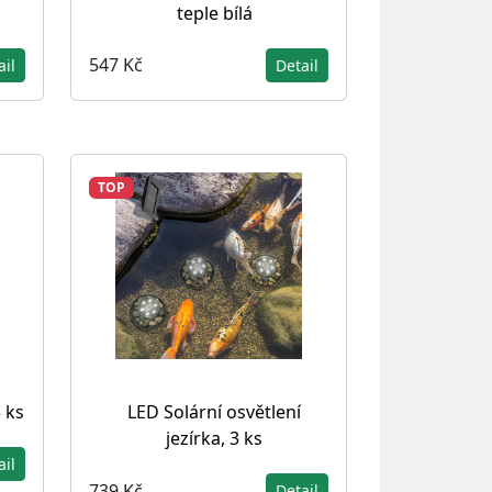
teple bílá
547 Kč
Detail
ail
TOP
 ks
LED Solární osvětlení
jezírka, 3 ks
ail
739 Kč
Detail