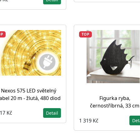
OP
TOP
Nexos 575 LED světelný
abel 20 m - žlutá, 480 diod
Figurka ryba,
černostříbrná, 33 cm
017 Kč
Detail
1 319 Kč
Det