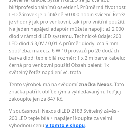
světelné funkce. Systém diLED se již kvalitou
blížíprofesionálnímů osvětlení. Průměrná životnost
LED žárovek je přibližně 50 000 hodin svícení. Řetěz
je vhodný jak pro venkovní, tak i pro vnitřní použití.
Na jeden napájecí adaptér můžete napojit až 2 000
diod v rámci diLED systému. Technické údaje: 200
LED diod á 3,0V / 0,01 A průměr diody: cca 5 mm
spotřeba: max cca 6 W 10 provazů po 20 dodách
barva diod: teple bílá rozměr: 1 x 2 m barva kabelu:
černá pro venkovní použití Obsah balení: 1x
světelný řetěz napájení vč. trafa
Tento výrobek má na svědomí
značka Nexos
. Tato
značka patří k oblíbeným a vyhledávaným. Teď jej
zakoupíte jen za 847 Kč.
V současnosti Nexos diLED 2183 Světelný závěs -
200 LED teple bílá + napájení koupíte za velmi
výhodnou cenu
v tomto e-shopu
.