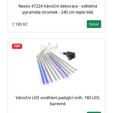
Nexos 47224 Vánoční dekorace - světelná
pyramida stromek - 240 cm teple bílá
1 180 Kč
Detail
TOP
Vánoční LED osvětlení padající sníh, 180 LED,
barevné