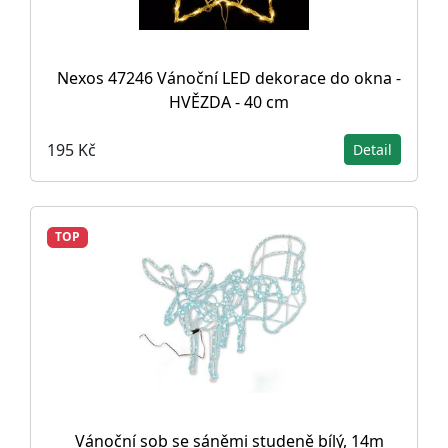
Nexos 47246 Vánoční LED dekorace do okna -
HVĚZDA - 40 cm
195 Kč
Detail
TOP
Vánoční sob se sáněmi studeně bílý, 14m