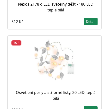
Nexos 2178 diLED světelný déšť - 180 LED
teple bílá
512 Kč
Detail
TOP
Osvětlení perly a stříbrné listy, 20 LED, teplá
bílá