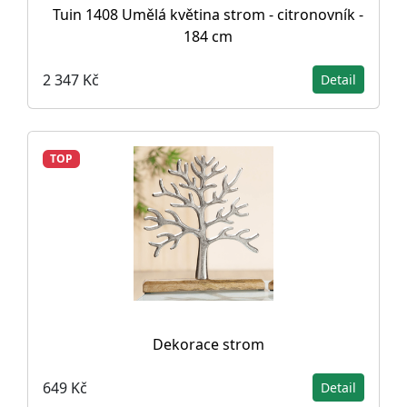
Tuin 1408 Umělá květina strom - citronovník -
184 cm
2 347 Kč
Detail
TOP
Dekorace strom
649 Kč
Detail