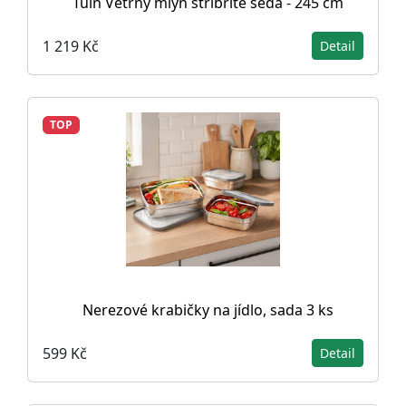
Tuin Větrný mlýn stříbřitě šedá - 245 cm
1 219 Kč
Detail
TOP
Nerezové krabičky na jídlo, sada 3 ks
599 Kč
Detail