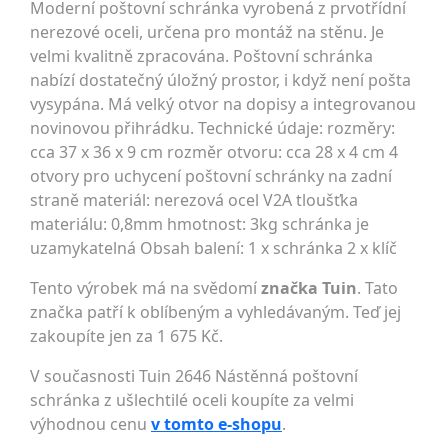
Moderní poštovní schránka vyrobená z prvotřídní
nerezové oceli, určena pro montáž na stěnu. Je
velmi kvalitně zpracována. Poštovní schránka
nabízí dostatečný úložný prostor, i když není pošta
vysypána. Má velký otvor na dopisy a integrovanou
novinovou přihrádku. Technické údaje: rozměry:
cca 37 x 36 x 9 cm rozměr otvoru: cca 28 x 4 cm 4
otvory pro uchycení poštovní schránky na zadní
straně materiál: nerezová ocel V2A tloušťka
materiálu: 0,8mm hmotnost: 3kg schránka je
uzamykatelná Obsah balení: 1 x schránka 2 x klíč
Tento výrobek má na svědomí
značka Tuin
. Tato
značka patří k oblíbeným a vyhledávaným. Teď jej
zakoupíte jen za 1 675 Kč.
V současnosti Tuin 2646 Nástěnná poštovní
schránka z ušlechtilé oceli koupíte za velmi
výhodnou cenu
v tomto e-shopu
.