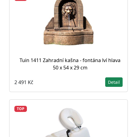
Tuin 1411 Zahradní kašna - fontána lví hlava
50 x 54 x 29 cm
2 491 Kč
Detail
TOP