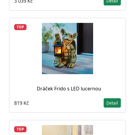
3 039 Kč
Detail
TOP
Dráček Frido s LED lucernou
819 Kč
Detail
TOP