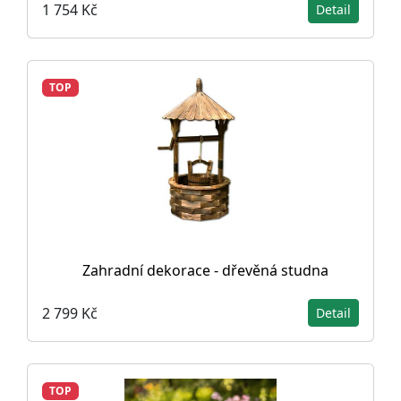
1 754 Kč
Detail
TOP
Zahradní dekorace - dřevěná studna
2 799 Kč
Detail
TOP