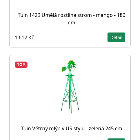
Tuin 1429 Umělá rostlina strom - mango - 180
cm
1 612 Kč
Detail
TOP
Tuin Větrný mlýn v US stylu - zelená 245 cm