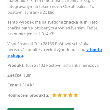
materiálu: 0,8 mm hmotnost schránky: 3,3kg! s
integrovaným držákem novin Obsah balení: 1x
poštovní schránka 2x klíč
Tento výrobek má na svědomí
značka Tuin
. Tato
značka patří k oblíbeným a vyhledávaným. Teď jej
zakoupíte jen za 1 314 Kč.
V současnosti Tuin 28133 Poštovní schránka
nerezová koupíte za velmi výhodnou cenu
v tomto
e-shopu
.
Produkt
: Tuin 28133 Poštovní schránka nerezová
Značka
:
Tuin
Cena
: 1 314 Kč
Hodnocení produktu
: