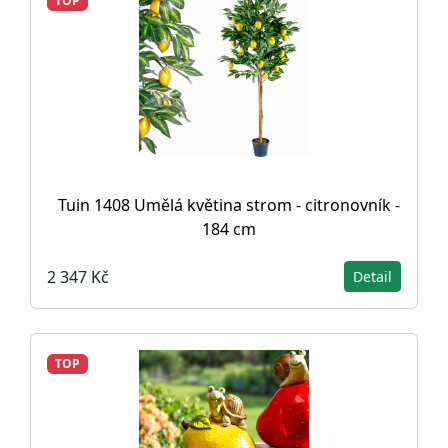
TOP
Tuin 1408 Umělá květina strom - citronovník -
184 cm
2 347 Kč
Detail
TOP