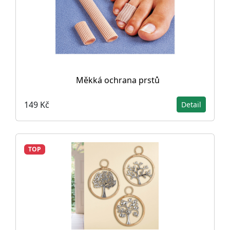
Měkká ochrana prstů
149 Kč
Detail
TOP