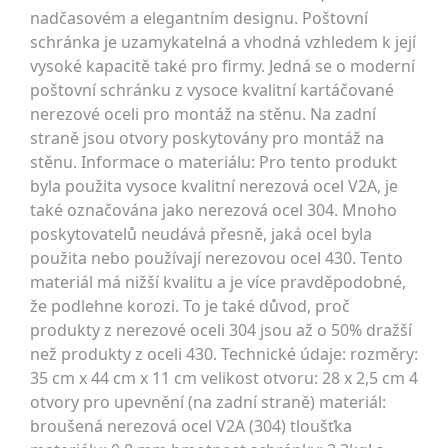
nadčasovém a elegantním designu. Poštovní
schránka je uzamykatelná a vhodná vzhledem k její
vysoké kapacitě také pro firmy. Jedná se o moderní
poštovní schránku z vysoce kvalitní kartáčované
nerezové oceli pro montáž na stěnu. Na zadní
straně jsou otvory poskytovány pro montáž na
stěnu. Informace o materiálu: Pro tento produkt
byla použita vysoce kvalitní nerezová ocel V2A, je
také označována jako nerezová ocel 304. Mnoho
poskytovatelů neudává přesně, jaká ocel byla
použita nebo používají nerezovou ocel 430. Tento
materiál má nižší kvalitu a je více pravděpodobné,
že podlehne korozi. To je také důvod, proč
produkty z nerezové oceli 304 jsou až o 50% dražší
než produkty z oceli 430. Technické údaje: rozměry:
35 cm x 44 cm x 11 cm velikost otvoru: 28 x 2,5 cm 4
otvory pro upevnění (na zadní straně) materiál:
broušená nerezová ocel V2A (304) tloušťka