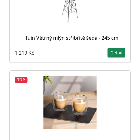
Tuin Větrný mlýn stříbřitě šedá - 245 cm
1 219 Kč
Detail
TOP