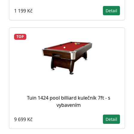
1 199 Kč
Detail
TOP
Tuin 1424 pool billiard kulečník 7ft - s
vybavením
9 699 Kč
Detail