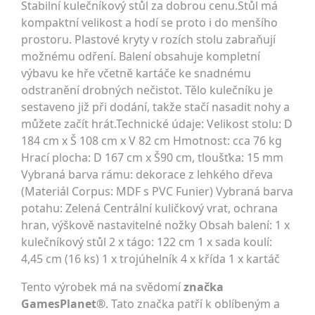
Stabilní kulečníkový stůl za dobrou cenu.Stůl má
kompaktní velikost a hodí se proto i do menšího
prostoru. Plastové kryty v rozích stolu zabraňují
možnému odření. Balení obsahuje kompletní
výbavu ke hře včetně kartáče ke snadnému
odstranění drobných nečistot. Tělo kulečníku je
sestaveno již při dodání, takže stačí nasadit nohy a
můžete začít hrát.Technické údaje: Velikost stolu: D
184 cm x Š 108 cm x V 82 cm Hmotnost: cca 76 kg
Hrací plocha: D 167 cm x Š90 cm, tloušťka: 15 mm
Vybraná barva rámu: dekorace z lehkého dřeva
(Materiál Corpus: MDF s PVC Funier) Vybraná barva
potahu: Zelená Centrální kuličkový vrat, ochrana
hran, výškově nastavitelné nožky Obsah balení: 1 x
kulečníkový stůl 2 x tágo: 122 cm 1 x sada koulí:
4,45 cm (16 ks) 1 x trojúhelník 4 x křída 1 x kartáč
Tento výrobek má na svědomí
značka
GamesPlanet®
. Tato značka patří k oblíbeným a