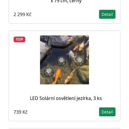
x 79 cm, černý
2 299 Kč
Detail
TOP
LED Solární osvětlení jezírka, 3 ks
739 Kč
Detail