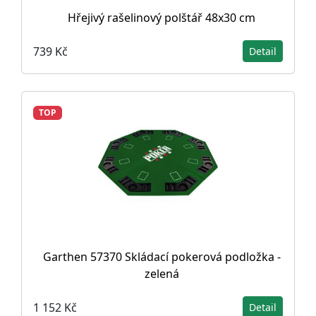
Hřejivý rašelinový polštář 48x30 cm
739 Kč
Detail
TOP
Garthen 57370 Skládací pokerová podložka -
zelená
1 152 Kč
Detail