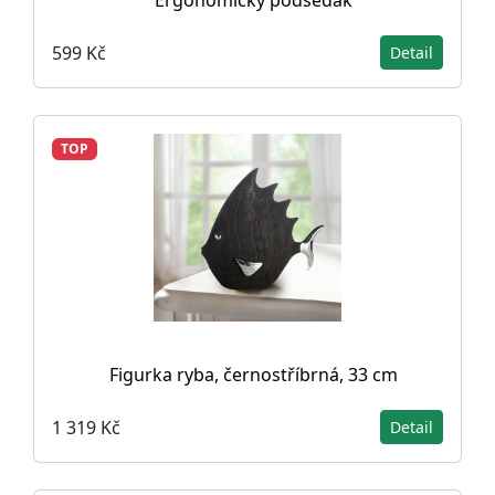
Ergonomický podsedák
599 Kč
Detail
TOP
Figurka ryba, černostříbrná, 33 cm
1 319 Kč
Detail