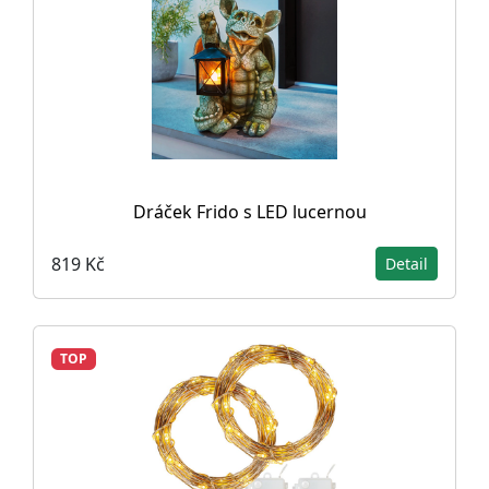
Dráček Frido s LED lucernou
819 Kč
Detail
TOP