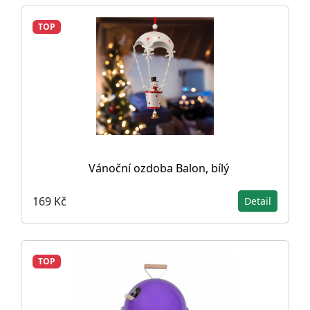
TOP
Vánoční ozdoba Balon, bílý
169 Kč
Detail
TOP