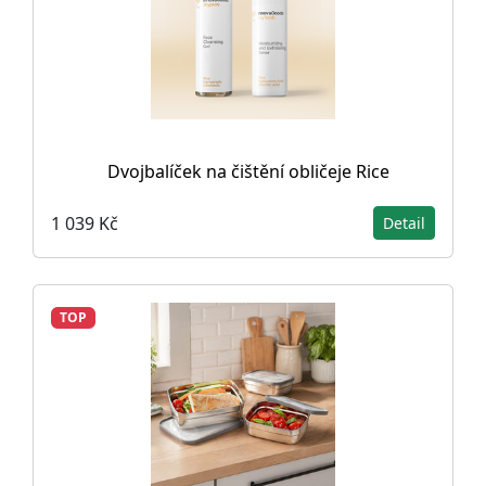
Dvojbalíček na čištění obličeje Rice
1 039 Kč
Detail
TOP