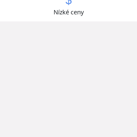
Nízké ceny
Získejte zboží za nejlepší ceny
Otevřeno nonstop
Ušetřete čas a vybírejte kdykoliv
Kvalitní produkty od zavedených domácích i
zahraničních výrobců.