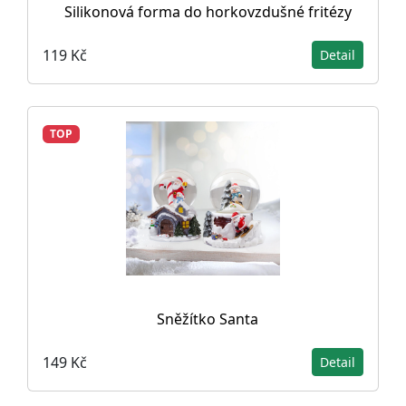
Silikonová forma do horkovzdušné fritézy
119 Kč
Detail
TOP
Sněžítko Santa
149 Kč
Detail