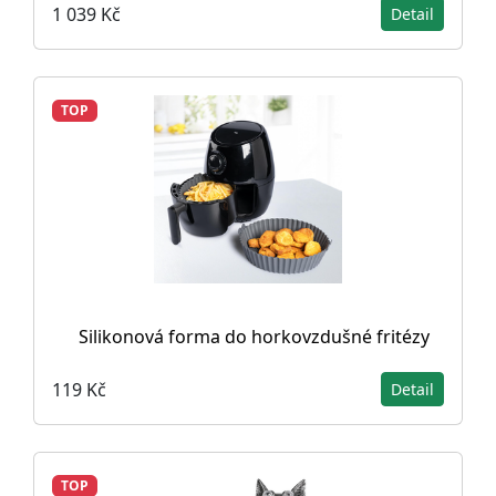
1 039 Kč
Detail
TOP
Silikonová forma do horkovzdušné fritézy
119 Kč
Detail
TOP