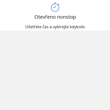
Otevřeno nonstop
Ušetřete čas a vybírejte kdykoliv
Kvalitní produkty od zavedených domácích i
zahraničních výrobců.
Cenový srovnávač produktů