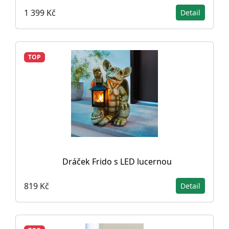
1 399 Kč
Detail
TOP
Dráček Frido s LED lucernou
819 Kč
Detail