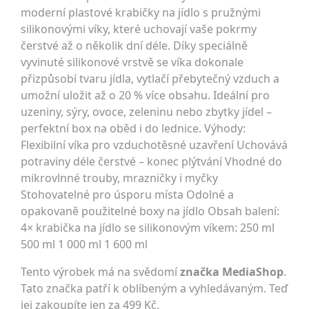
moderní plastové krabičky na jídlo s pružnými
silikonovými víky, které uchovají vaše pokrmy
čerstvé až o několik dní déle. Díky speciálně
vyvinuté silikonové vrstvě se víka dokonale
přizpůsobí tvaru jídla, vytlačí přebytečný vzduch a
umožní uložit až o 20 % více obsahu. Ideální pro
uzeniny, sýry, ovoce, zeleninu nebo zbytky jídel –
perfektní box na oběd i do lednice. Výhody:
Flexibilní víka pro vzduchotěsné uzavření Uchovává
potraviny déle čerstvé – konec plýtvání Vhodné do
mikrovlnné trouby, mrazničky i myčky
Stohovatelné pro úsporu místa Odolné a
opakovaně použitelné boxy na jídlo Obsah balení:
4× krabička na jídlo se silikonovým víkem: 250 ml
500 ml 1 000 ml 1 600 ml
Tento výrobek má na svědomí
značka MediaShop
.
Tato značka patří k oblíbeným a vyhledávaným. Teď
jej zakoupíte jen za 499 Kč.