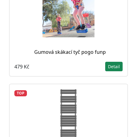
Gumová skákací tyč pogo funp
479 Kč
Detail
TOP