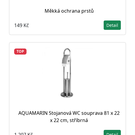
Měkká ochrana prstů
149 Kč
Detail
TOP
AQUAMARIN Stojanová WC souprava 81 x 22
x 22 cm, stříbrná
1 207 Kč
Detail