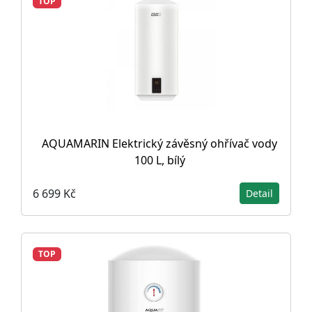
TOP
AQUAMARIN Elektrický závěsný ohřívač vody
100 L, bílý
6 699 Kč
Detail
TOP