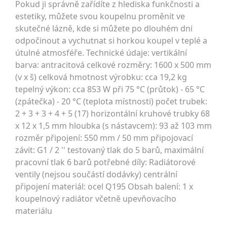
Pokud ji správně zařídíte z hlediska funkčnosti a
estetiky, můžete svou koupelnu proměnit ve
skutečné lázně, kde si můžete po dlouhém dni
odpočinout a vychutnat si horkou koupel v teplé a
útulné atmosféře. Technické údaje: vertikální
barva: antracitová celkové rozměry: 1600 x 500 mm
(v x š) celková hmotnost výrobku: cca 19,2 kg
tepelný výkon: cca 853 W při 75 °C (průtok) - 65 °C
(zpátečka) - 20 °C (teplota místnosti) počet trubek:
2 + 3 + 3 + 4 + 5 (17) horizontální kruhové trubky 68
x 12 x 1,5 mm hloubka (s nástavcem): 93 až 103 mm
rozměr připojení: 550 mm / 50 mm připojovací
závit: G1 / 2 '' testovaný tlak do 5 barů, maximální
pracovní tlak 6 barů potřebné díly: Radiátorové
ventily (nejsou součástí dodávky) centrální
připojení materiál: ocel Q195 Obsah balení: 1 x
koupelnový radiátor včetně upevňovacího
materiálu