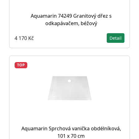
Aquamarin 74249 Granitový dřez s
odkapávačem, béžový
4 170 Kč
Detail
TOP
Aquamarin Sprchová vanička obdélníková,
101 x 70 cm