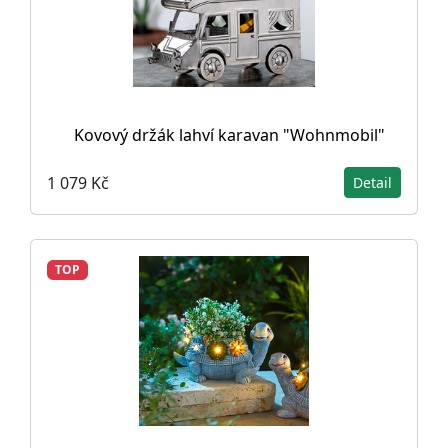
Kovový držák lahví karavan "Wohnmobil"
1 079 Kč
Detail
TOP