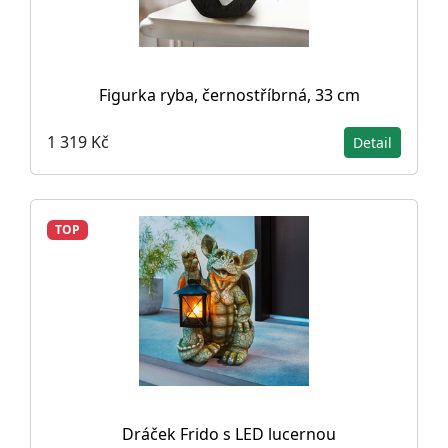
Figurka ryba, černostříbrná, 33 cm
1 319 Kč
Detail
TOP
Dráček Frido s LED lucernou