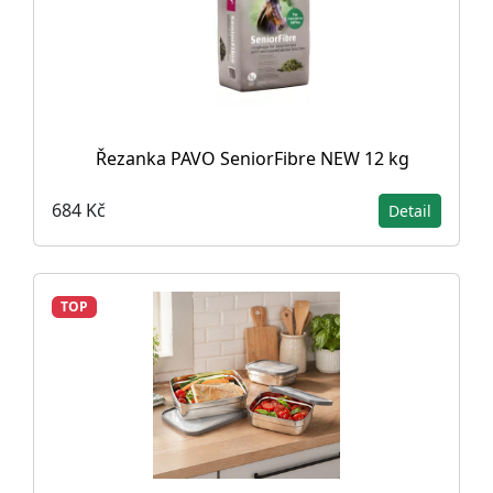
Řezanka PAVO SeniorFibre NEW 12 kg
684 Kč
Detail
TOP