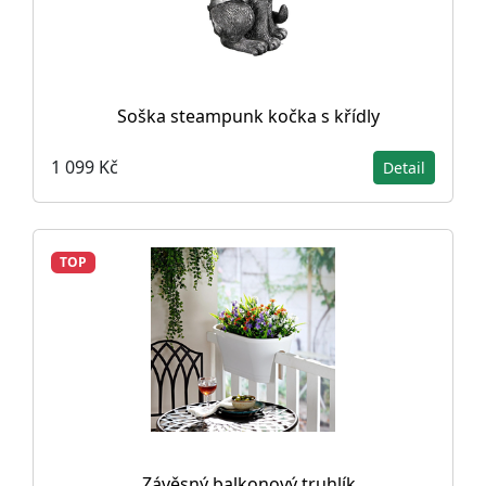
Soška steampunk kočka s křídly
1 099 Kč
Detail
TOP
Závěsný balkonový truhlík