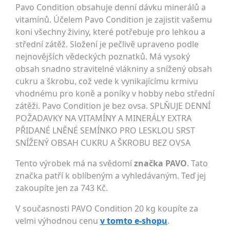
Pavo Condition obsahuje denní dávku minerálů a
vitamínů. Účelem Pavo Condition je zajistit vašemu
koni všechny živiny, které potřebuje pro lehkou a
střední zátěž. Složení je pečlivě upraveno podle
nejnovějších vědeckých poznatků. Má vysoký
obsah snadno stravitelné vlákniny a snížený obsah
cukru a škrobu, což vede k vynikajícímu krmivu
vhodnému pro koně a poníky v hobby nebo střední
zátěži. Pavo Condition je bez ovsa. SPLŇUJE DENNÍ
POŽADAVKY NA VITAMÍNY A MINERÁLY EXTRA
PŘIDANÉ LNĚNÉ SEMÍNKO PRO LESKLOU SRST
SNÍŽENÝ OBSAH CUKRU A ŠKROBU BEZ OVSA
Tento výrobek má na svědomí
značka PAVO
. Tato
značka patří k oblíbeným a vyhledávaným. Teď jej
zakoupíte jen za 743 Kč.
V současnosti PAVO Condition 20 kg koupíte za
velmi výhodnou cenu
v tomto e-shopu
.