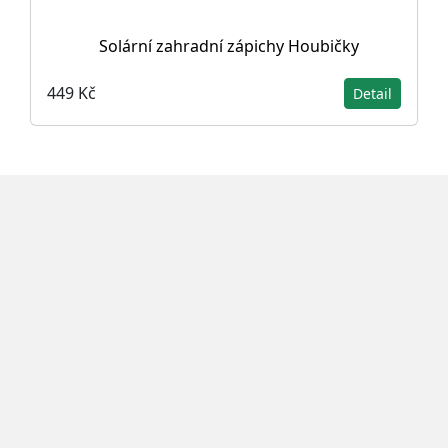
Solární zahradní zápichy Houbičky
449 Kč
Detail
Doprava zdarma
Doprava zdarma pro vybrané produkty