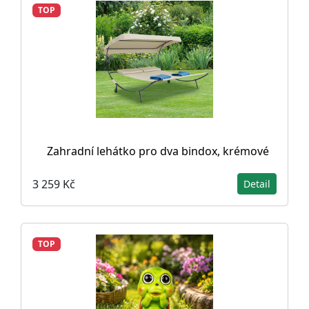
TOP
Zahradní lehátko pro dva bindox, krémové
3 259 Kč
Detail
TOP