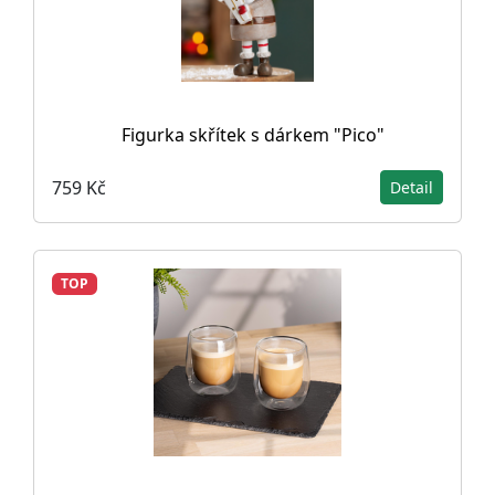
Figurka skřítek s dárkem "Pico"
759 Kč
Detail
TOP