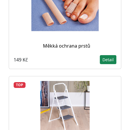
Měkká ochrana prstů
149 Kč
Detail
TOP