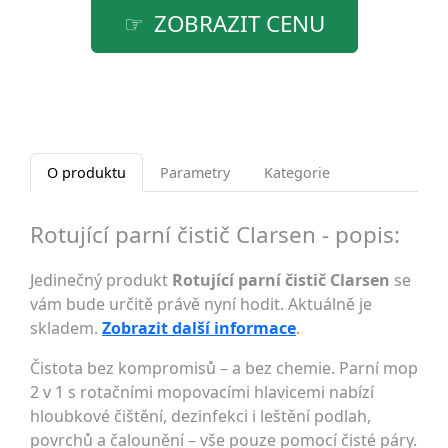
ZOBRAZIT CENU
O produktu
Parametry
Kategorie
Rotující parní čistič Clarsen - popis:
Jedinečný produkt
Rotující parní čistič Clarsen
se
vám bude určitě právě nyní hodit. Aktuálně je
skladem.
Zobrazit další informace
.
Čistota bez kompromisů – a bez chemie. Parní mop
2 v 1 s rotačními mopovacími hlavicemi nabízí
hloubkové čištění, dezinfekci i leštění podlah,
povrchů a čalounění – vše pouze pomocí čisté páry.