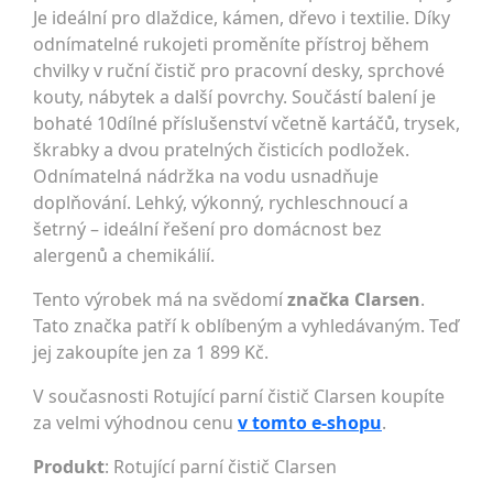
Je ideální pro dlaždice, kámen, dřevo i textilie. Díky
odnímatelné rukojeti proměníte přístroj během
chvilky v ruční čistič pro pracovní desky, sprchové
kouty, nábytek a další povrchy. Součástí balení je
bohaté 10dílné příslušenství včetně kartáčů, trysek,
škrabky a dvou pratelných čisticích podložek.
Odnímatelná nádržka na vodu usnadňuje
doplňování. Lehký, výkonný, rychleschnoucí a
šetrný – ideální řešení pro domácnost bez
alergenů a chemikálií.
Tento výrobek má na svědomí
značka Clarsen
.
Tato značka patří k oblíbeným a vyhledávaným. Teď
jej zakoupíte jen za 1 899 Kč.
V současnosti Rotující parní čistič Clarsen koupíte
za velmi výhodnou cenu
v tomto e-shopu
.
Produkt
: Rotující parní čistič Clarsen