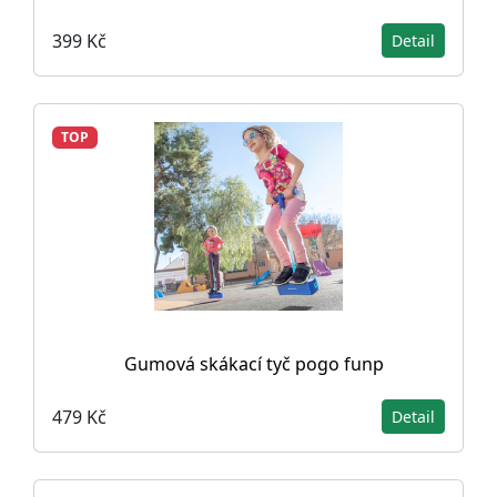
399 Kč
Detail
TOP
Gumová skákací tyč pogo funp
479 Kč
Detail