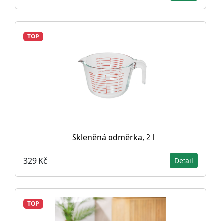
TOP
Skleněná odměrka, 2 l
329 Kč
Detail
TOP