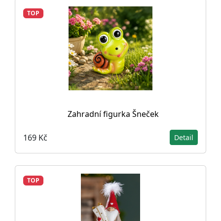
TOP
Zahradní figurka Šneček
169 Kč
Detail
TOP