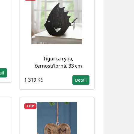
Figurka ryba,
černostříbrná, 33 cm
ail
1 319 Kč
Detail
TOP