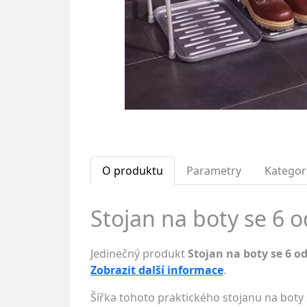
O produktu
Parametry
Kategor
Stojan na boty se 6 o
Jedinečný produkt
Stojan na boty se 6 o
Zobrazit další informace
.
Šířka tohoto praktického stojanu na boty 