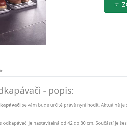
Z
ie
dkapávači - popis:
dkapávači
se vám bude určitě právě nyní hodit. Aktuálně je
s odkapávači je nastavitelná od 42 do 80 cm. Součástí je še