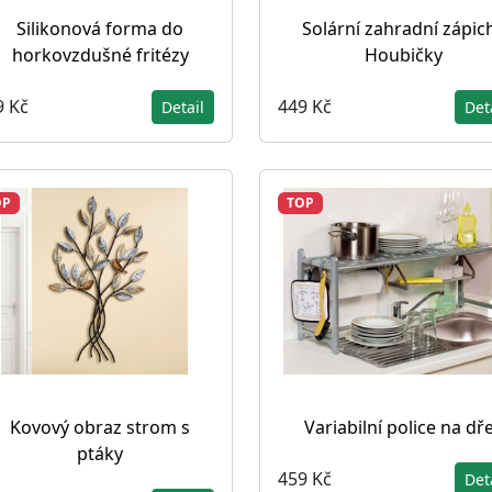
Silikonová forma do
Solární zahradní zápic
horkovzdušné fritézy
Houbičky
9 Kč
449 Kč
Detail
Det
OP
TOP
Kovový obraz strom s
Variabilní police na dř
ptáky
459 Kč
Det