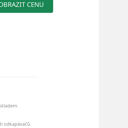
OBRAZIT CENU
 skladem.
sti odkapávačů.