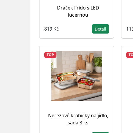
Dráček Frido s LED
lucernou
819 Kč
11
Detail
TOP
T
Nerezové krabičky na jídlo,
sada 3 ks