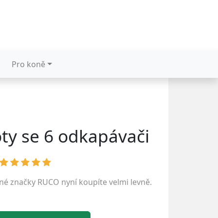
Pro koně
oty se 6 odkapávači
ené značky
RUCO
nyní koupíte velmi levně.