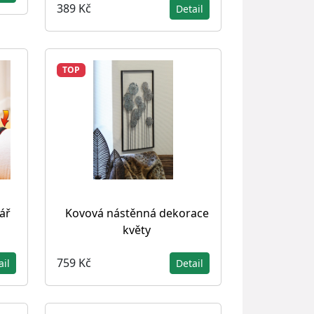
389 Kč
Detail
TOP
ář
Kovová nástěnná dekorace
květy
759 Kč
ail
Detail