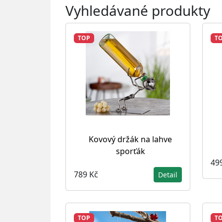
Vyhledávané produkty
TOP
T
Kovový držák na lahve
sporťák
49
789 Kč
Detail
TOP
T