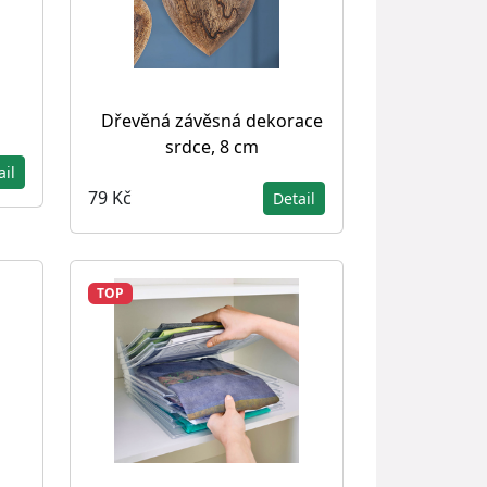
Dřevěná závěsná dekorace
srdce, 8 cm
ail
79 Kč
Detail
TOP