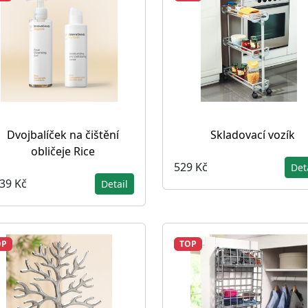
Dvojbalíček na čištění
Skladovací vozík
obličeje Rice
529 Kč
Det
039 Kč
Detail
OP
TOP