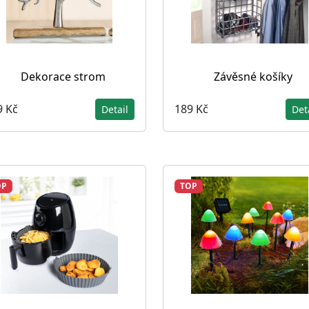
Dekorace strom
Závěsné košíky
9 Kč
189 Kč
Detail
Det
OP
TOP