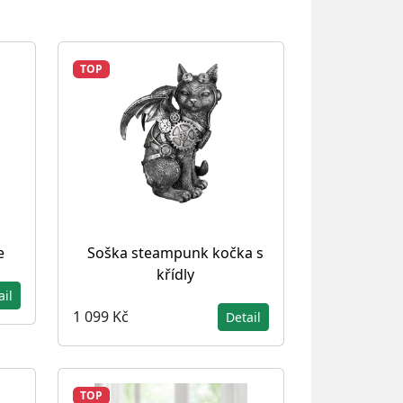
TOP
e
Soška steampunk kočka s
křídly
ail
1 099 Kč
Detail
TOP