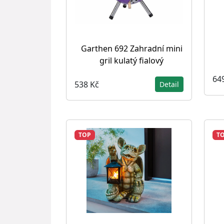
Garthen 692 Zahradní mini
gril kulatý fialový
64
538 Kč
Detail
TOP
T