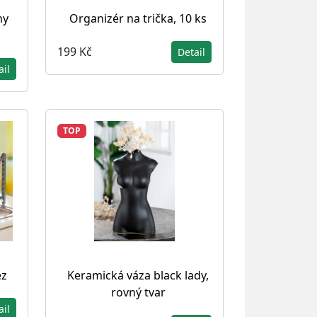
hy
Organizér na trička, 10 ks
199 Kč
Detail
ail
TOP
ez
Keramická váza black lady,
rovný tvar
ail