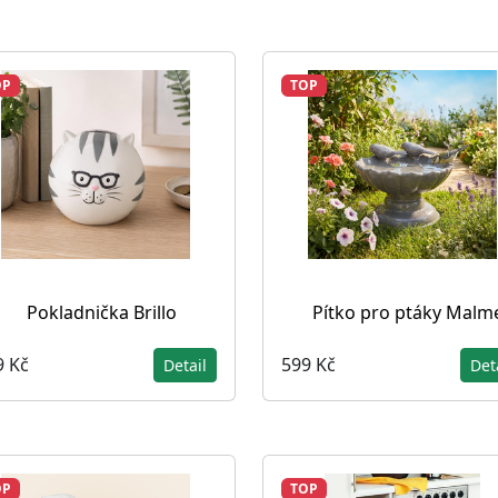
OP
TOP
Pokladnička Brillo
Pítko pro ptáky Malm
9 Kč
599 Kč
Detail
Det
OP
TOP