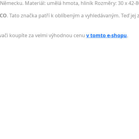
 Německu. Materiál: umělá hmota, hliník Rozměry: 30 x 42-8
UCO
. Tato značka patří k oblíbeným a vyhledávaným. Teď jej 
ávači koupíte za velmi výhodnou cenu
v tomto e-shopu
.