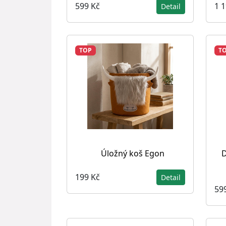
599 Kč
1 
Detail
TOP
T
Úložný koš Egon
D
199 Kč
Detail
59