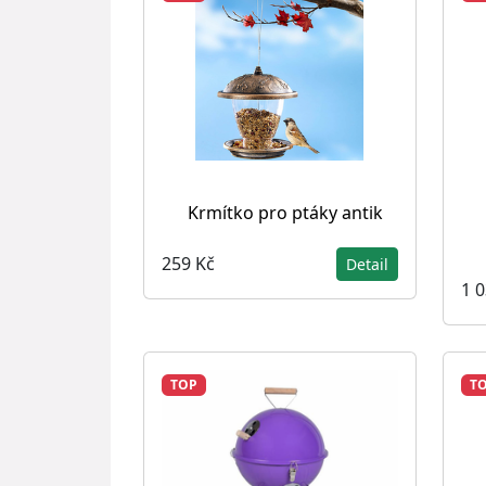
Krmítko pro ptáky antik
259 Kč
Detail
1 
TOP
T