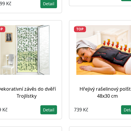
199 Kč
Detail
OP
TOP
ekorativní závěs do dvěří
Hřejivý rašelinový polšt
Trojlístky
48x30 cm
9 Kč
739 Kč
Detail
Det