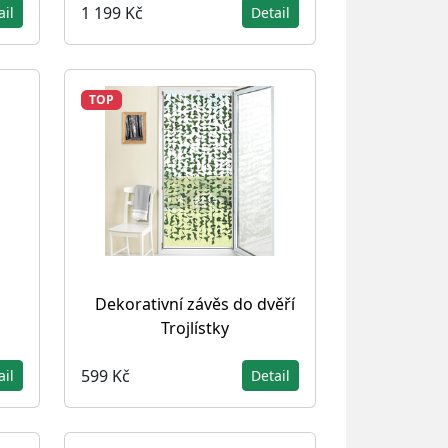
1 199 Kč
ail
Detail
TOP
Dekorativní závěs do dvěří
Trojlístky
599 Kč
ail
Detail