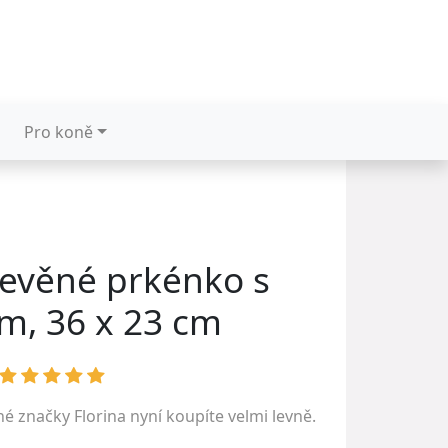
Pro koně
řevěné prkénko s
m, 36 x 23 cm
ené značky
Florina
nyní koupíte velmi levně.