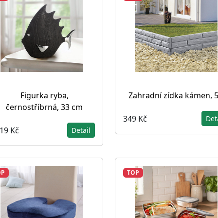
Figurka ryba,
Zahradní zídka kámen, 5
černostříbrná, 33 cm
349 Kč
Det
319 Kč
Detail
OP
TOP