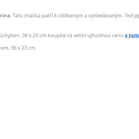
rina
. Tato značka patří k oblíbeným a vyhledávaným. Teď jej
 úchytem, 36 x 23 cm koupíte za velmi výhodnou cenu
v tom
tem, 36 x 23 cm