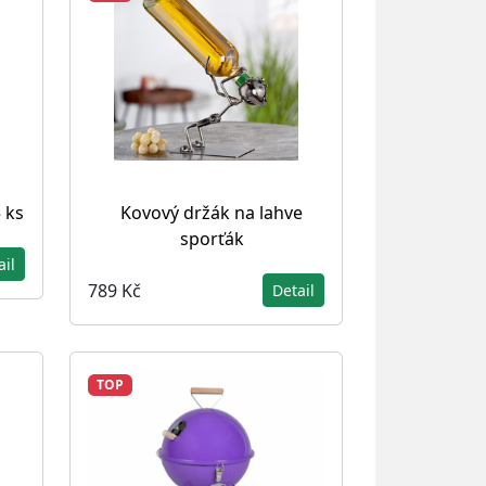
 ks
Kovový držák na lahve
sporťák
ail
789 Kč
Detail
TOP