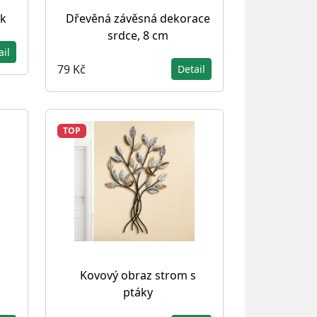
ik
Dřevěná závěsná dekorace
srdce, 8 cm
ail
79 Kč
Detail
TOP
Kovový obraz strom s
ptáky