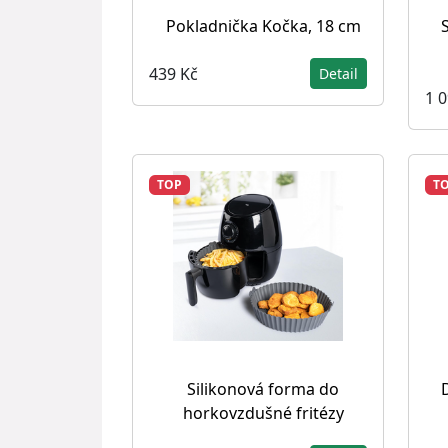
Pokladnička Kočka, 18 cm
439 Kč
Detail
1 
TOP
T
Silikonová forma do
horkovzdušné fritézy