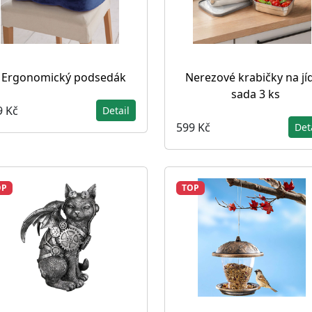
Ergonomický podsedák
Nerezové krabičky na jíd
sada 3 ks
9 Kč
Detail
599 Kč
Det
OP
TOP