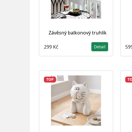
Závěsný balkonový truhlík
299 Kč
59
Detail
TOP
T