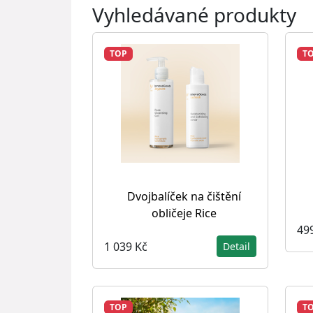
Vyhledávané produkty
TOP
T
Dvojbalíček na čištění
obličeje Rice
49
1 039 Kč
Detail
TOP
T