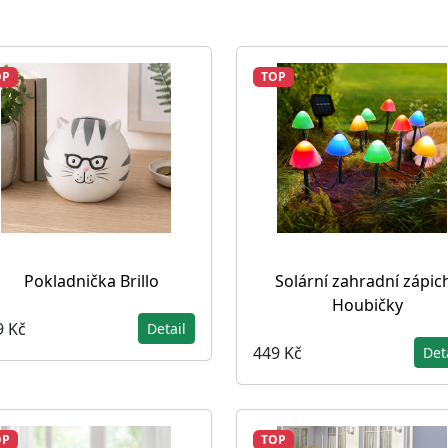
OP
TOP
Pokladnička Brillo
Solární zahradní zápic
Houbičky
9 Kč
Detail
449 Kč
Det
OP
TOP