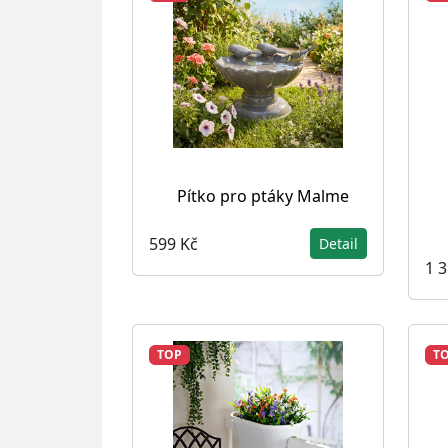
Pítko pro ptáky Malme
599 Kč
Detail
1 
TOP
T