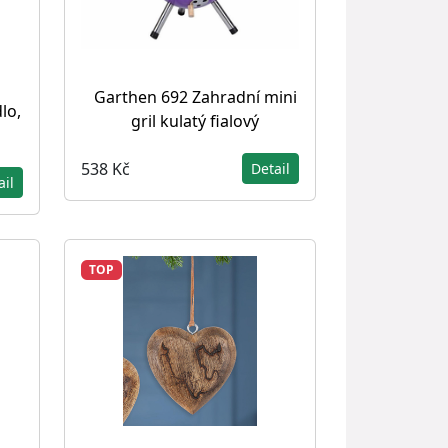
Garthen 692 Zahradní mini
lo,
gril kulatý fialový
538 Kč
Detail
ail
TOP