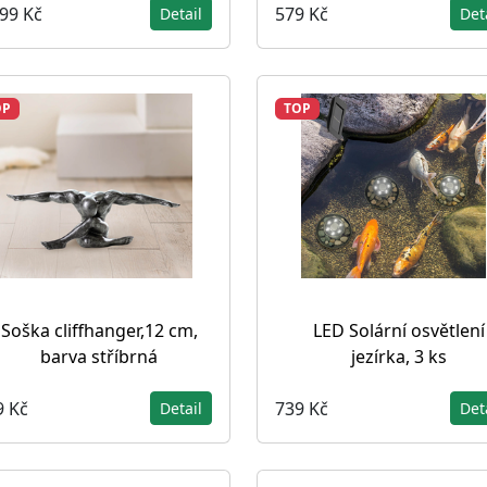
399 Kč
579 Kč
Detail
Det
OP
TOP
Soška cliffhanger,12 cm,
LED Solární osvětlení
barva stříbrná
jezírka, 3 ks
9 Kč
739 Kč
Detail
Det