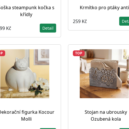
Soška steampunk kočka s
Krmítko pro ptáky ant
křídly
259 Kč
Det
099 Kč
Detail
OP
TOP
Dekorační figurka Kocour
Stojan na ubrousky
Molli
Ozubená kola