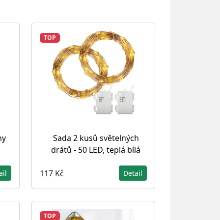
TOP
hy
Sada 2 kusů světelných
drátů - 50 LED, teplá bílá
117 Kč
ail
Detail
TOP