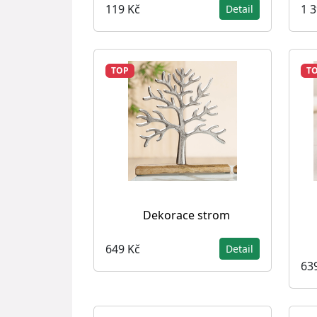
119 Kč
1 
Detail
TOP
T
Dekorace strom
649 Kč
Detail
63