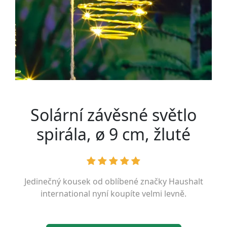
Solární závěsné světlo
spirála, ø 9 cm, žluté
Jedinečný kousek od oblíbené značky
Haushalt
international
nyní koupíte velmi levně.