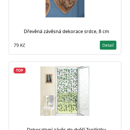
Dřevěná závěsná dekorace srdce, 8 cm
79 Kč
Detail
TOP
Dekorativní závěs do dvěří Trojlístky