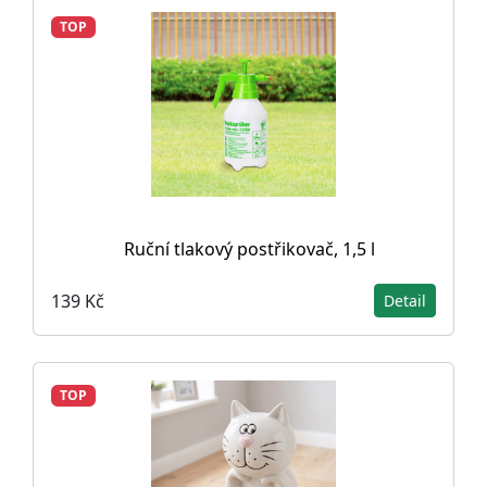
TOP
Ruční tlakový postřikovač, 1,5 l
139 Kč
Detail
TOP