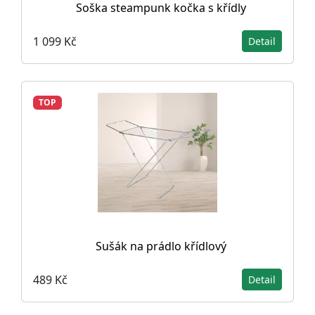
Soška steampunk kočka s křídly
1 099 Kč
Detail
TOP
Sušák na prádlo křídlový
489 Kč
Detail