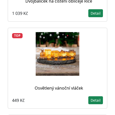
Dvojbalíček na čištění obličeje Rice
1 039 Kč
Detail
TOP
Osvětlený vánoční vláček
449 Kč
Detail