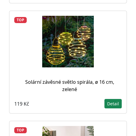
TOP
Solární závěsné světlo spirála, ø 16 cm,
zelené
119 Kč
Detail
TOP