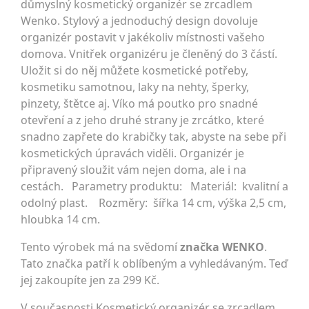
důmyslný kosmetický organizér se zrcadlem
Wenko. Stylový a jednoduchý design dovoluje
organizér postavit v jakékoliv místnosti vašeho
domova. Vnitřek organizéru je členěný do 3 částí.
Uložit si do něj můžete kosmetické potřeby,
kosmetiku samotnou, laky na nehty, šperky,
pinzety, štětce aj. Víko má poutko pro snadné
otevření a z jeho druhé strany je zrcátko, které
snadno zapřete do krabičky tak, abyste na sebe při
kosmetických úpravách viděli. Organizér je
připravený sloužit vám nejen doma, ale i na
cestách. Parametry produktu: Materiál: kvalitní a
odolný plast. Rozměry: šířka 14 cm, výška 2,5 cm,
hloubka 14 cm.
Tento výrobek má na svědomí
značka WENKO
.
Tato značka patří k oblíbeným a vyhledávaným. Teď
jej zakoupíte jen za 299 Kč.
V současnosti Kosmetický organizér se zrcadlem