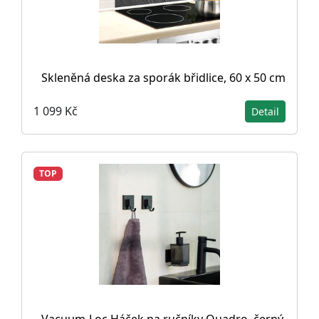
Skleněná deska za sporák břidlice, 60 x 50 cm
1 099 Kč
Detail
TOP
Vacuum-Loc Háček na ručníky Quadro, černý,