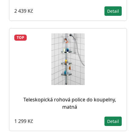
2 439 Kč
Detail
TOP
Teleskopická rohová police do koupelny,
matná
1 299 Kč
Detail