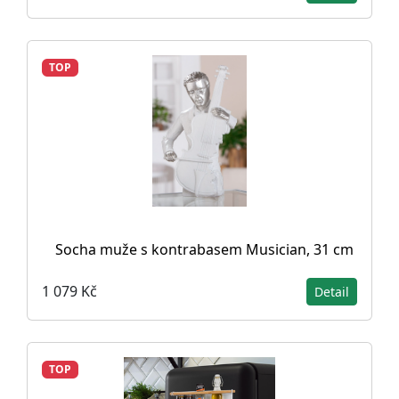
TOP
Socha muže s kontrabasem Musician, 31 cm
1 079 Kč
Detail
TOP