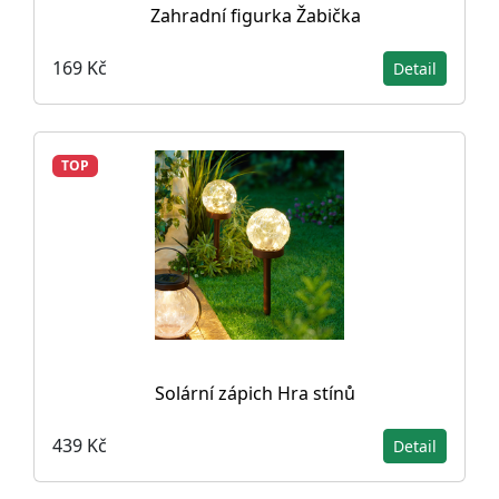
Zahradní figurka Žabička
169 Kč
Detail
TOP
Solární zápich Hra stínů
439 Kč
Detail