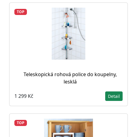
TOP
Teleskopická rohová police do koupelny,
lesklá
1 299 Kč
Detail
TOP