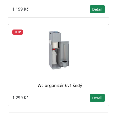
1 199 Kč
Detail
TOP
Wc organizér 6v1 šedý
1 299 Kč
Detail