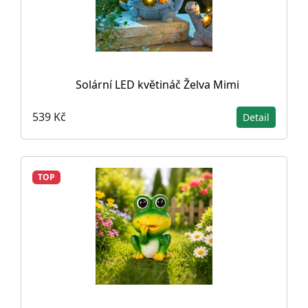
Solární LED květináč Želva Mimi
539 Kč
Detail
TOP