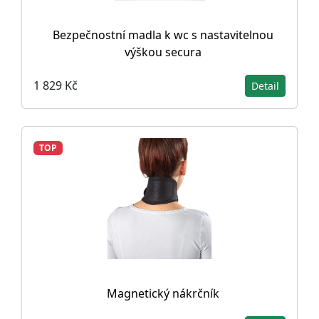
Bezpečnostní madla k wc s nastavitelnou
výškou secura
1 829 Kč
Detail
TOP
Magnetický nákrčník