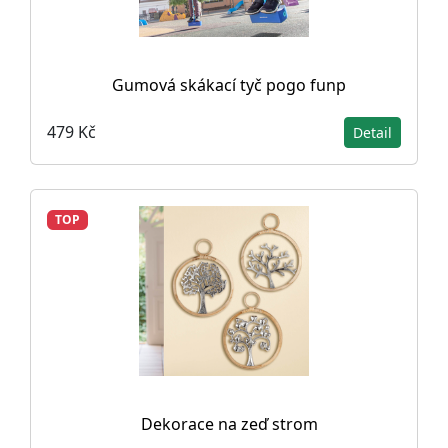
Gumová skákací tyč pogo funp
479 Kč
Detail
TOP
Dekorace na zeď strom