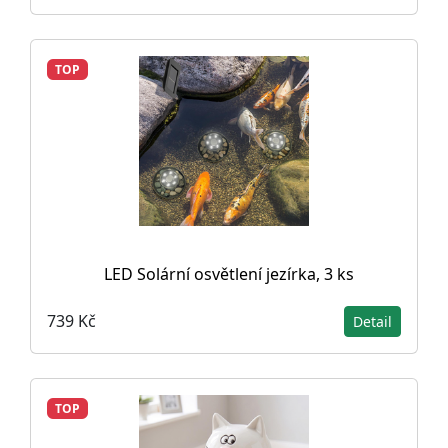
TOP
LED Solární osvětlení jezírka, 3 ks
739 Kč
Detail
TOP