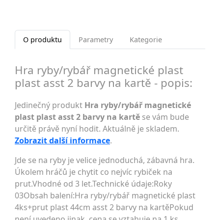
O produktu
Parametry
Kategorie
Hra ryby/rybář magnetické plast
plast asst 2 barvy na kartě - popis:
Jedinečný produkt
Hra ryby/rybář magnetické
plast plast asst 2 barvy na kartě
se vám bude
určitě právě nyní hodit. Aktuálně je skladem.
Zobrazit další informace
.
Jde se na ryby je velice jednoduchá, zábavná hra.
Úkolem hráčů je chytit co nejvíc rybiček na
prut.Vhodné od 3 let.Technické údaje:Roky
03Obsah balení:Hra ryby/rybář magnetické plast
4ks+prut plast 44cm asst 2 barvy na kartěPokud
není uvedeno jinak, cena se vztahuje na 1 ks