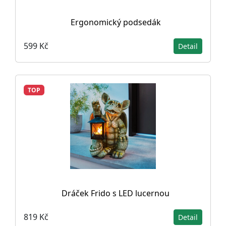
Ergonomický podsedák
599 Kč
Detail
TOP
Dráček Frido s LED lucernou
819 Kč
Detail