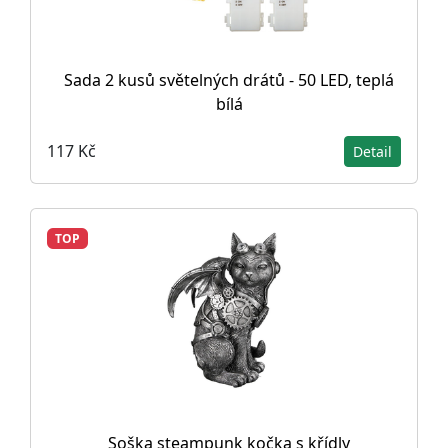
Sada 2 kusů světelných drátů - 50 LED, teplá
bílá
117 Kč
Detail
TOP
Soška steampunk kočka s křídly