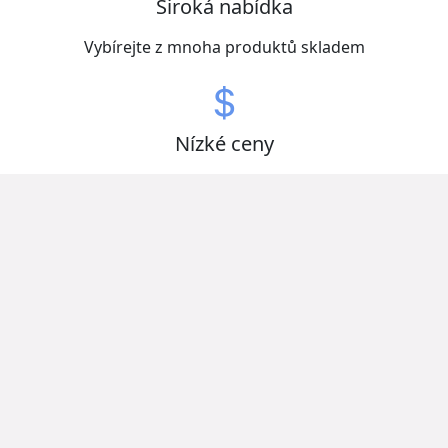
Široká nabídka
Vybírejte z mnoha produktů skladem
Nízké ceny
Získejte zboží za nejlepší ceny
Otevřeno nonstop
Ušetřete čas a vybírejte kdykoliv
Kvalitní produkty od zavedených domácích i