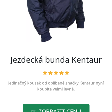
Jezdecká bunda Kentaur
Jedinečný kousek od oblíbené značky
Kentaur
nyní
koupíte velmi levně.
ZOBRAZIT CENU