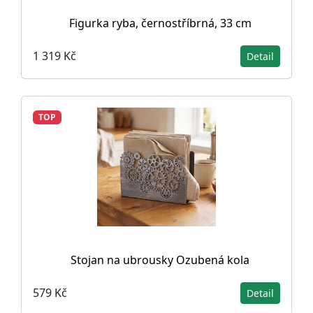
Figurka ryba, černostříbrná, 33 cm
1 319 Kč
Detail
TOP
Stojan na ubrousky Ozubená kola
579 Kč
Detail