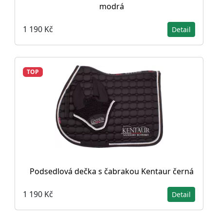
modrá
1 190 Kč
Detail
TOP
Podsedlová dečka s čabrakou Kentaur černá
1 190 Kč
Detail