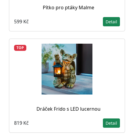
Pítko pro ptáky Malme
599 Kč
Detail
TOP
Dráček Frido s LED lucernou
819 Kč
Detail