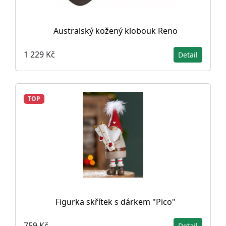
Australský kožený klobouk Reno
1 229 Kč
Detail
TOP
Figurka skřítek s dárkem "Pico"
759 Kč
Detail