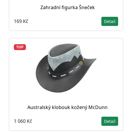
Zahradní figurka Šneček
169 Kč
Detail
TOP
Australský klobouk kožený McDunn
1 060 Kč
Detail