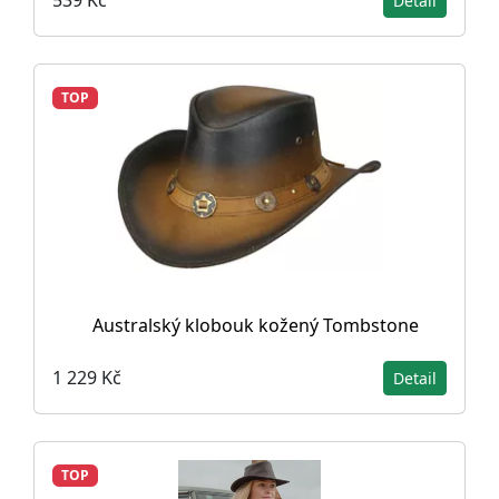
539 Kč
Detail
TOP
Australský klobouk kožený Tombstone
1 229 Kč
Detail
TOP