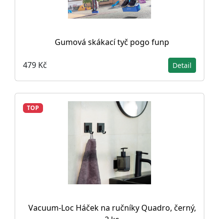
Gumová skákací tyč pogo funp
479 Kč
Detail
TOP
Vacuum-Loc Háček na ručníky Quadro, černý,