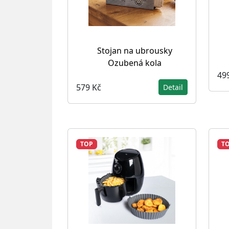
Stojan na ubrousky
Ozubená kola
49
579 Kč
Detail
TOP
T