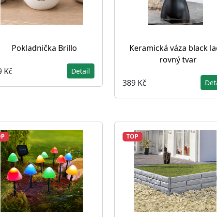
Pokladnička Brillo
Keramická váza black la
rovný tvar
9 Kč
Detail
389 Kč
Det
OP
TOP