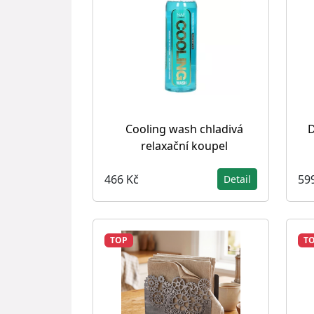
Cooling wash chladivá
D
relaxační koupel
466 Kč
59
Detail
TOP
T