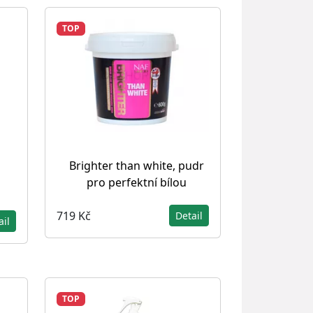
TOP
Brighter than white, pudr
s
pro perfektní bílou
719 Kč
Detail
ail
TOP