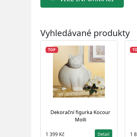
Vyhledávané produkty
TOP
T
Dekorační figurka Kocour
Molli
1 399 Kč
1 
Detail