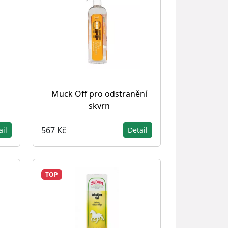
Muck Off pro odstranění
skvrn
567 Kč
ail
Detail
TOP