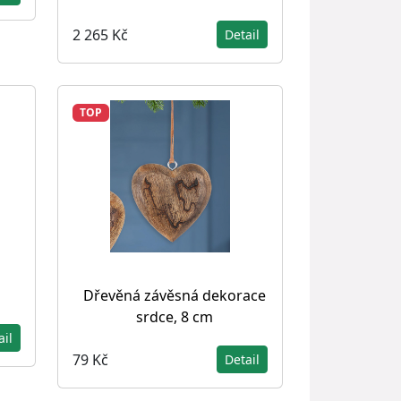
2 265 Kč
Detail
TOP
Dřevěná závěsná dekorace
srdce, 8 cm
ail
79 Kč
Detail