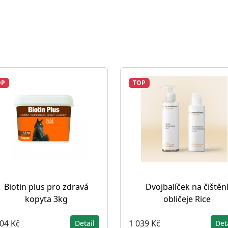
OP
TOP
Biotin plus pro zdravá
Dvojbalíček na čištěn
kopyta 3kg
obličeje Rice
804 Kč
1 039 Kč
Detail
Det