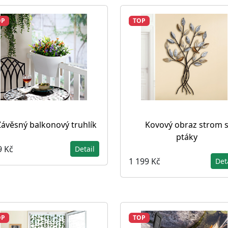
OP
TOP
Závěsný balkonový truhlík
Kovový obraz strom 
ptáky
9 Kč
Detail
1 199 Kč
Det
OP
TOP