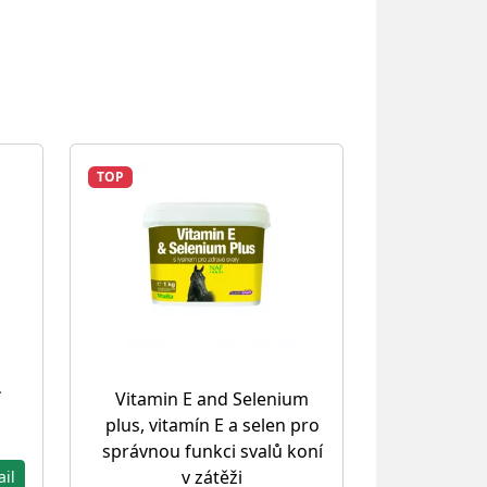
TOP
í
Vitamin E and Selenium
plus, vitamín E a selen pro
správnou funkci svalů koní
v zátěži
ail