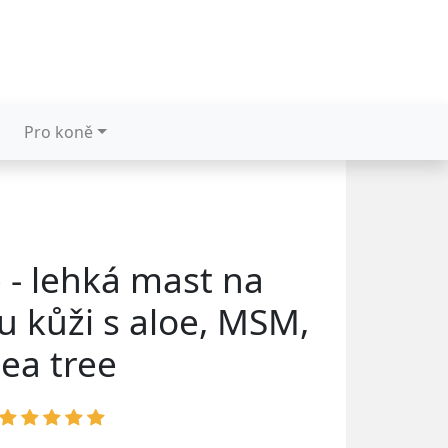
Pro koně
e - lehká mast na
 kůži s aloe, MSM,
tea tree