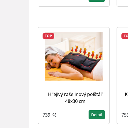
TOP
T
Hřejivý rašelinový polštář
K
48x30 cm
739 Kč
75
Detail