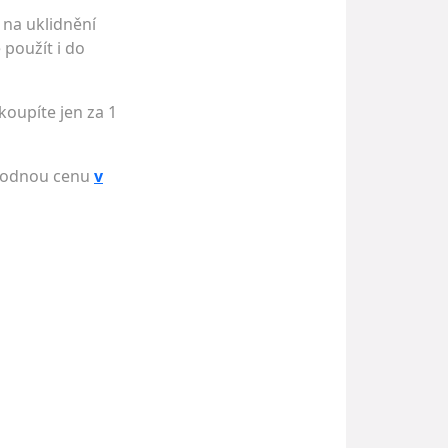
 na uklidnění
použít i do
koupíte jen za 1
výhodnou cenu
v