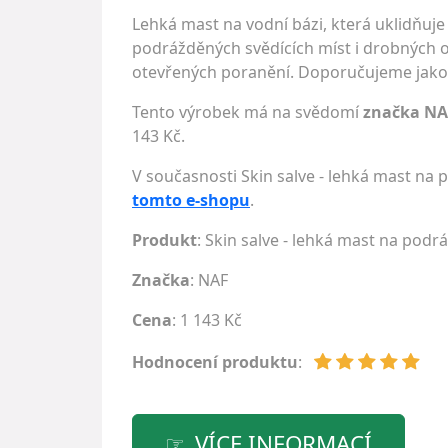
Lehká mast na vodní bázi, která uklidňuje
podrážděných svědících míst i drobných o
otevřených poranění. Doporučujeme jako 
Tento výrobek má na svědomí
značka NA
143 Kč.
V současnosti Skin salve - lehká mast na
tomto e-shopu
.
Produkt
: Skin salve - lehká mast na podr
Značka
:
NAF
Cena
: 1 143 Kč
Hodnocení produktu
:
VÍCE INFORMACÍ