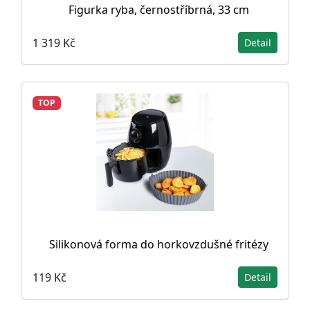
Figurka ryba, černostříbrná, 33 cm
1 319 Kč
Detail
TOP
Silikonová forma do horkovzdušné fritézy
119 Kč
Detail