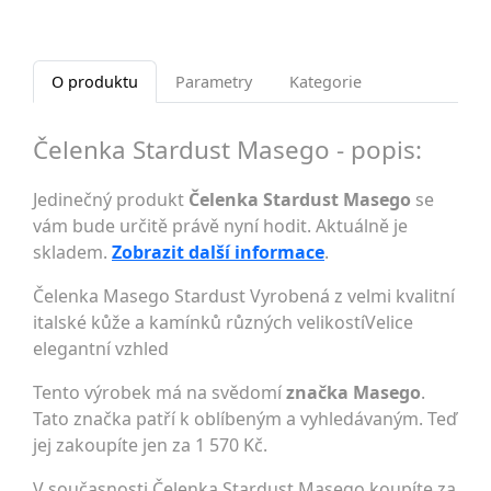
O produktu
Parametry
Kategorie
Čelenka Stardust Masego - popis:
Jedinečný produkt
Čelenka Stardust Masego
se
vám bude určitě právě nyní hodit. Aktuálně je
skladem.
Zobrazit další informace
.
Čelenka Masego Stardust Vyrobená z velmi kvalitní
italské kůže a kamínků různých velikostíVelice
elegantní vzhled
Tento výrobek má na svědomí
značka Masego
.
Tato značka patří k oblíbeným a vyhledávaným. Teď
jej zakoupíte jen za 1 570 Kč.
V současnosti Čelenka Stardust Masego koupíte za