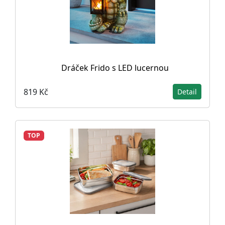
Dráček Frido s LED lucernou
819 Kč
Detail
TOP