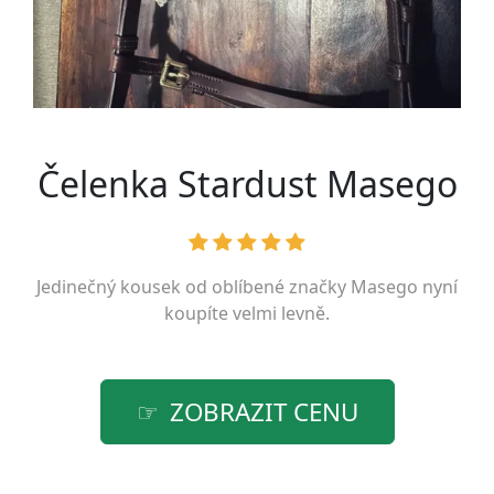
Čelenka Stardust Masego
Jedinečný kousek od oblíbené značky
Masego
nyní
koupíte velmi levně.
ZOBRAZIT CENU