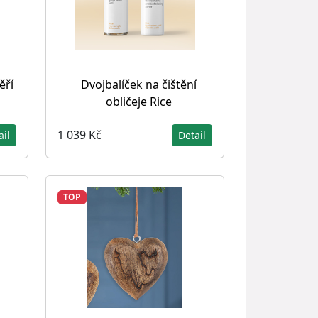
ěří
Dvojbalíček na čištění
obličeje Rice
1 039 Kč
ail
Detail
TOP