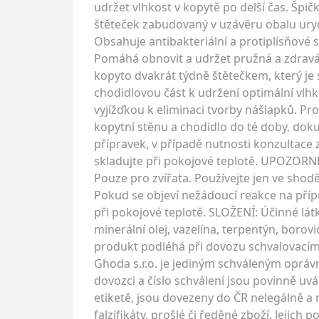
udržet vlhkost v kopytě po delší čas. Špi
štěteček zabudovaný v uzávěru obalu urych
Obsahuje antibakteriální a protiplísňové 
Pomáhá obnovit a udržet pružná a zdravá 
kopyto dvakrát týdně štětečkem, který je 
chodidlovou část k udržení optimální vlhko
vyjížďkou k eliminaci tvorby nášlapků. P
kopytní stěnu a chodidlo do té doby, dok
přípravek, v případě nutnosti konzultace 
skladujte při pokojové teplotě. UPOZORNĚ
Pouze pro zvířata. Používejte jen ve sho
Pokud se objeví nežádoucí reakce na příp
při pokojové teplotě. SLOŽENÍ: Účinné 
minerální olej, vazelína, terpentýn, borov
produkt podléhá při dovozu schvalovacím
Ghoda s.r.o. je jediným schváleným oprá
dovozci a číslo schválení jsou povinně uv
etiketě, jsou dovezeny do ČR nelegálně a 
falzifikáty, prošlé či ředěné zboží. Jeji