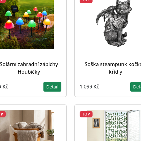
Solární zahradní zápichy
Soška steampunk kočka
Houbičky
křídly
9 Kč
1 099 Kč
Detail
Det
OP
TOP