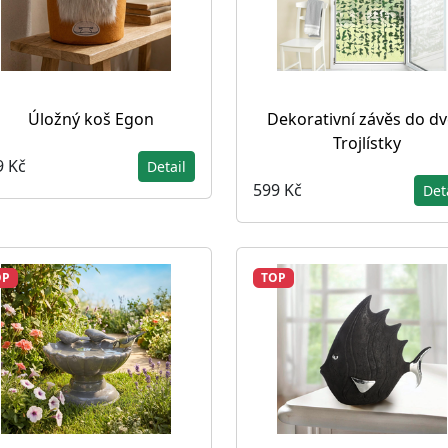
Úložný koš Egon
Dekorativní závěs do dv
Trojlístky
9 Kč
Detail
599 Kč
Det
OP
TOP