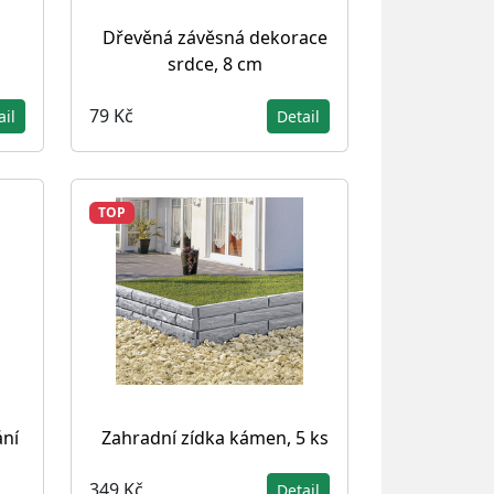
Dřevěná závěsná dekorace
srdce, 8 cm
79 Kč
ail
Detail
TOP
ání
Zahradní zídka kámen, 5 ks
349 Kč
Detail