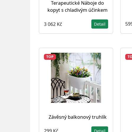
Terapeutické Náboje do
kopyt s chladivým účinkem
59
3 062 Kč
Detail
TOP
T
Závěsný balkonový truhlík
299 Kč
Detail