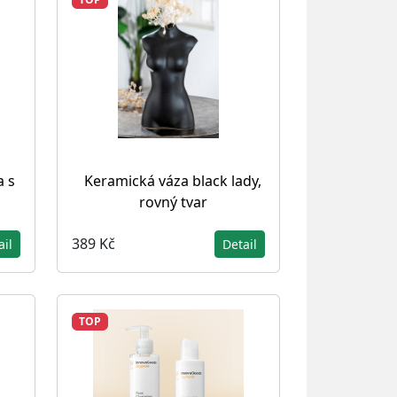
 s
Keramická váza black lady,
rovný tvar
389 Kč
ail
Detail
TOP