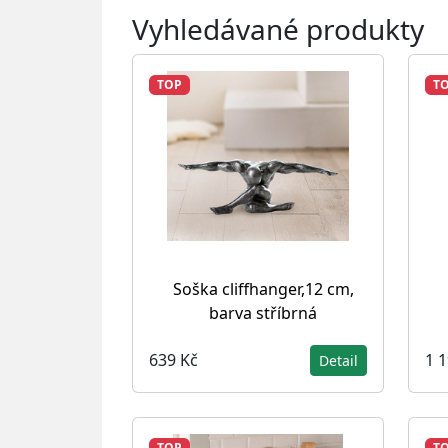
Vyhledávané produkty
TOP
T
Soška cliffhanger,12 cm,
barva stříbrná
639 Kč
1 
Detail
TOP
T