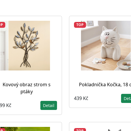
OP
TOP
Kovový obraz strom s
Pokladnička Kočka, 18
ptáky
439 Kč
Det
199 Kč
Detail
OP
TOP