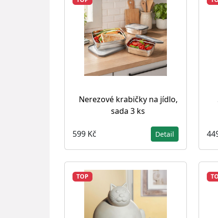
Nerezové krabičky na jídlo,
sada 3 ks
599 Kč
44
Detail
TOP
T