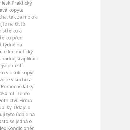
 lesk Praktický
mavá kopyta
ucha, tak za mokra
te na čisté
 střelku a
třelku před
t týdně na
se o kosmetický
snadnější aplikaci
ší použití.
u v okolí kopyt.
ejte v suchu a
 Pomocné látky:
m 450 ml Tento
tnictví. Firma
bliky. Údaje o
jí tyto údaje na
asto se jedná o
flex Kondicionér