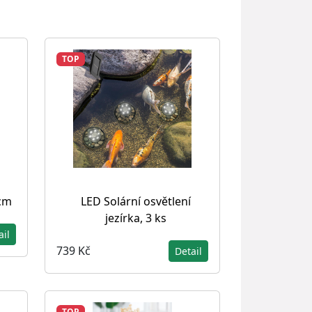
TOP
 cm
LED Solární osvětlení
jezírka, 3 ks
ail
739 Kč
Detail
TOP