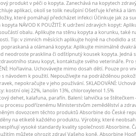
čkový produkt v péči o kopyta. Zanechává na kopytech zdravý
luje aplikaci, okolí se tolik neušpiní Ošetřuje křehká a lá
složky, které pomáhají předcházet infekci Účinkuje jak za s
kopyta NÁVOD K POUŽITÍ: K udržení zdravých kopyt: Aplikuj
součástí obalu. Aplikujte na stěnu kopyta a korunku, také na
sti. Tip: v zimních měsících aplikujte hojně na chodidlo a s
ro popraskaná a olámaná kopyta: Aplikujte minimálně dvakrá
ud neodroste prasklina či odštípnutý kousek kopyta. Jedná 
zdravotního stavu kopyt, kontaktujte svého veterináře. Pro 
NÍ: Hořlavina. Uchovávejte mimo dosah dětí. Pouze pro vněj
dě s návodem k použití. Nepoužívejte na podrážděnou pokožk
ravek, nepokračujte v jeho používání. SKLADOVÁNÍ: Uchováv
látky: kostní olej 22%, lanolin 13%, chloroxylenol 1.5%
icový dehet, kalafuna, parafín. Balení: lahvička se štětečke
u procesu podřízenému Ministerstvům zemědělství a zdravo
vněným dovozcem těchto produktů Absorbine do České repu
áděny na etiketě každého produktu. Výrobky, které neobsahu
nesplňují vysoké standardy kvality společnosti Absorbine. Č
ch použitím můžete ohrozit zdraví Vašeho koně. Absorbine Hoo