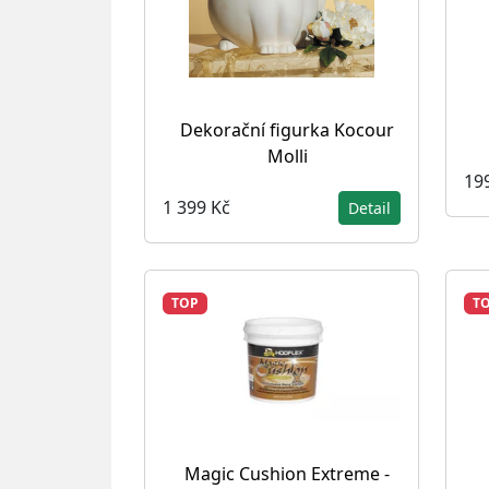
Dekorační figurka Kocour
Molli
19
1 399 Kč
Detail
TOP
T
Magic Cushion Extreme -