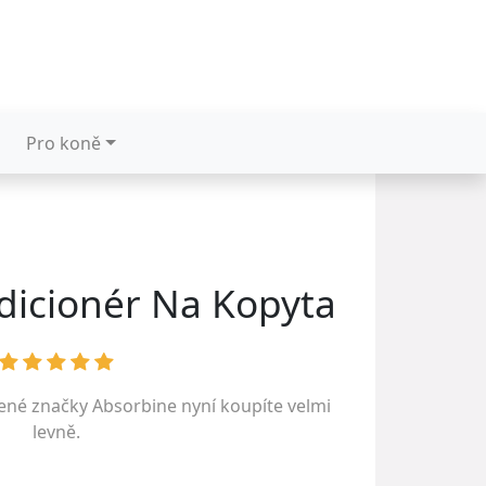
Pro koně
dicionér Na Kopyta
bené značky
Absorbine
nyní koupíte velmi
levně.