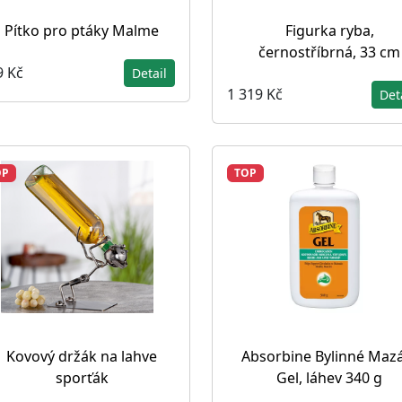
Pítko pro ptáky Malme
Figurka ryba,
černostříbrná, 33 cm
9 Kč
Detail
1 319 Kč
Det
OP
TOP
Kovový držák na lahve
Absorbine Bylinné Maz
sporťák
Gel, láhev 340 g