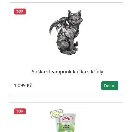
TOP
Soška steampunk kočka s křídly
1 099 Kč
Detail
TOP