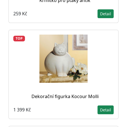
Krmítko pro ptáky antik
259 Kč
Detail
TOP
Dekorační figurka Kocour Molli
1 399 Kč
Detail