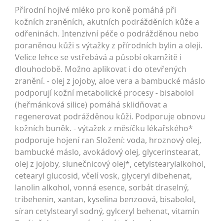
Přírodní hojivé mléko pro koně pomáhá při
kožních zraněních, akutních podrážděních kůže a
odřeninách. Intenzivní péče o podrážděnou nebo
poraněnou kůži s výtažky z přírodních bylin a oleji.
Velice lehce se vstřebává a působí okamžitě i
dlouhodobě. Možno aplikovat i do otevřených
zranění. - olej z jojoby, aloe vera a bambucké máslo
podporují kožní metabolické procesy - bisabolol
(heřmánková silice) pomáhá sklidňovat a
regenerovat podrážděnou kůži. Podporuje obnovu
kožních buněk. - výtažek z měsíčku lékařského*
podporuje hojení ran Složení: voda, hroznový olej,
bambucké máslo, avokádový olej, glycerinstearat,
olej z jojoby, slunečnicový olej*, cetylstearylalkohol,
cetearyl glucosid, včelí vosk, glyceryl dibehenat,
lanolin alkohol, vonná esence, sorbát draselný,
tribehenin, xantan, kyselina benzoová, bisabolol,
síran cetylstearyl sodný, gylceryl behenat, vitamín