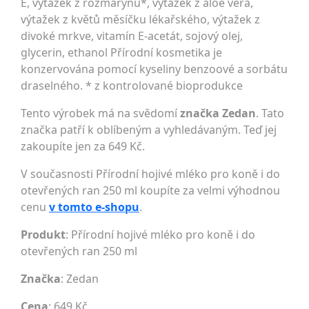
E, výtažek z rozmarýnu*, výtažek z aloe vera,
výtažek z květů měsíčku lékařského, výtažek z
divoké mrkve, vitamín E-acetát, sojový olej,
glycerin, ethanol Přírodní kosmetika je
konzervována pomocí kyseliny benzoové a sorbátu
draselného. * z kontrolované bioprodukce
Tento výrobek má na svědomí
značka Zedan
. Tato
značka patří k oblíbeným a vyhledávaným. Teď jej
zakoupíte jen za 649 Kč.
V současnosti Přírodní hojivé mléko pro koně i do
otevřených ran 250 ml koupíte za velmi výhodnou
cenu
v tomto e-shopu
.
Produkt
: Přírodní hojivé mléko pro koně i do
otevřených ran 250 ml
Značka
:
Zedan
Cena
: 649 Kč