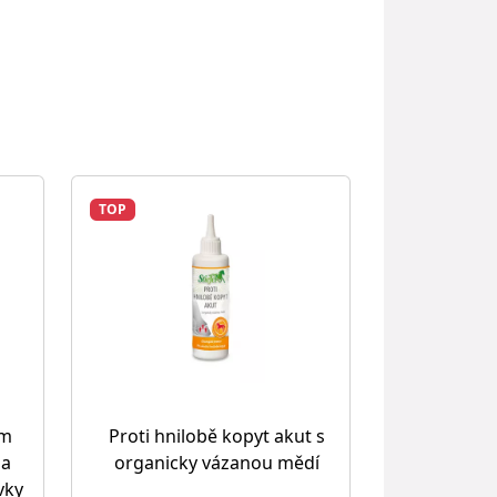
TOP
ým
Proti hnilobě kopyt akut s
na
organicky vázanou mědí
vky