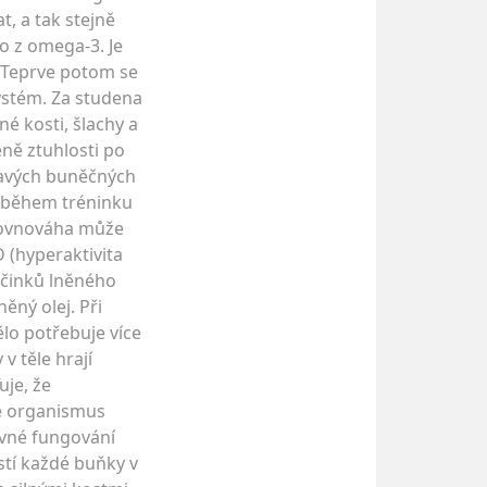
, a tak stejně
o z omega-3. Je
. Teprve potom se
systém. Za studena
né kosti, šlachy a
éně ztuhlosti po
dravých buněčných
í během tréninku
erovnováha může
D (hyperaktivita
 účinků lněného
něný olej. Při
lo potřebuje více
v těle hrají
uje, že
je organismus
ávné fungování
stí každé buňky v