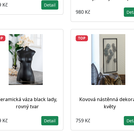
9 Kč
Detail
980 Kč
Det
OP
TOP
eramická váza black lady,
Kovová nástěnná dekor
rovný tvar
květy
9 Kč
759 Kč
Detail
Det