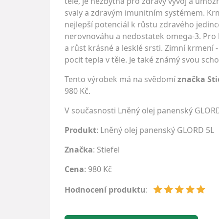
těle, je nezbytná pro zdravý vývoj a umož
svaly a zdravým imunitním systémem. Kr
nejlepší potenciál k růstu zdravého jedin
nerovnováhu a nedostatek omega-3. Pro k
a růst krásné a lesklé srsti. Zimní krmen
pocit tepla v těle. Je také známý svou sch
Tento výrobek má na svědomí
značka Sti
980 Kč.
V současnosti Lněný olej panenský GLOR
Produkt
: Lněný olej panenský GLORD 5L
Značka
:
Stiefel
Cena
: 980 Kč
Hodnocení produktu
: