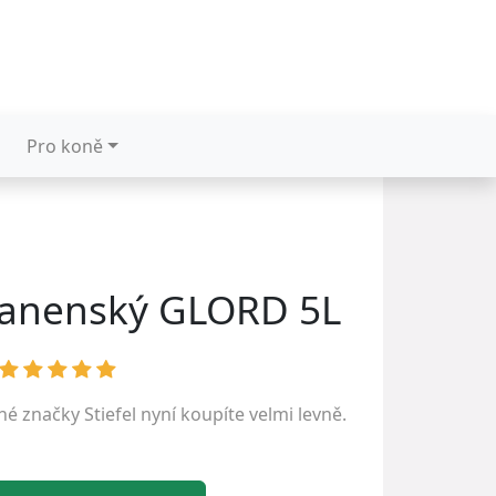
Pro koně
panenský GLORD 5L
ené značky
Stiefel
nyní koupíte velmi levně.