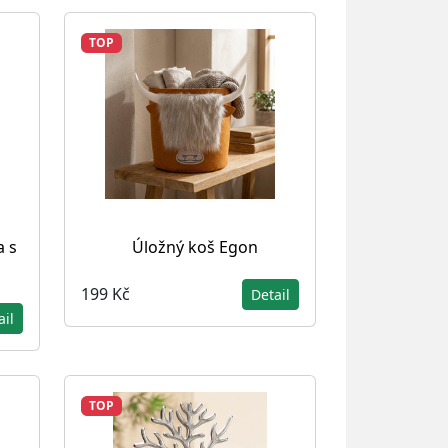
TOP
 s
Úložný koš Egon
199 Kč
Detail
ail
TOP