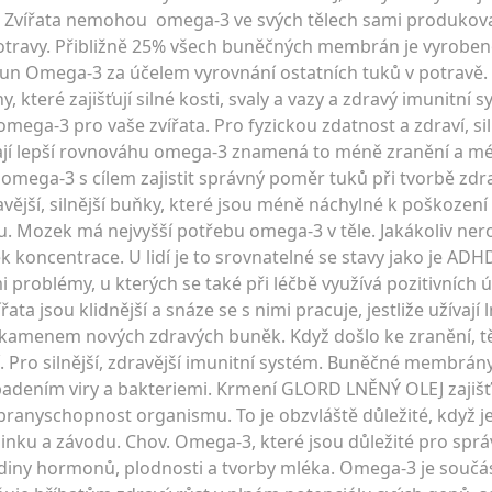
ů. Zvířata nemohou omega-3 ve svých tělech sami produkovat
 potravy. Přibližně 25% všech buněčných membrán je vyroben
ísun Omega-3 za účelem vyrovnání ostatních tuků v potravě
teré zajišťují silné kosti, svaly a vazy a zdravý imunitní 
omega-3 pro vaše zvířata. Pro fyzickou zdatnost a zdraví, sil
že mají lepší rovnováhu omega-3 znamená to méně zranění a m
e omega-3 s cílem zajistit správný poměr tuků při tvorbě z
ější, silnější buňky, které jsou méně náchylné k poškozen
u. Mozek má nejvyšší potřebu omega-3 v těle. Jakákoliv n
ek koncentrace. U lidí je to srovnatelné se stavy jako je ADH
 problémy, u kterých se také při léčbě využívá pozitivních
ířata jsou klidnější a snáze se s nimi pracuje, jestliže užívají l
 kamenem nových zdravých buněk. Když došlo ke zranění, tě
 Pro silnější, zdravější imunitní systém. Buněčné membrány 
padením viry a bakteriemi. Krmení GLORD LNĚNÝ OLEJ zajišť
ranyschopnost organismu. To je obzvláště důležité, když 
éninku a závodu. Chov. Omega-3, které jsou důležité pro spr
adiny hormonů, plodnosti a tvorby mléka. Omega-3 je součá