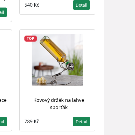
540 Kč
Detail
ail
TOP
ace
Kovový držák na lahve
sporťák
789 Kč
ail
Detail