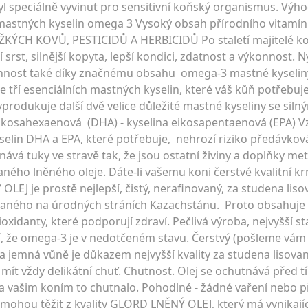
l speciálně vyvinut pro sensitivní koňský organismus. Výh
astných kyselin omega 3 Vysoký obsah přírodního vitamínu
CH KOVŮ, PESTICIDŮ A HERBICIDŮ Po staletí majitelé kon
 srst, silnější kopyta, lepší kondici, zdatnost a výkonnost. N
činnost také díky značnému obsahu omega-3 mastné kyseli
u ze tří esenciálních mastných kyselin, které váš kůň potřeb
produkuje další dvě velice důležité mastné kyseliny se siln
kosahexaenová (DHA) - kyselina eikosapentaenová (EPA) V
elin DHA a EPA, které potřebuje, nehrozí riziko předávková
nává tuky ve stravě tak, že jsou ostatní živiny a doplňky m
vaného lněného oleje. Dáte-li vašemu koni čerstvé kvalitní 
OLEJ je prostě nejlepší, čistý, nerafinovaný, za studena liso
ovaného na úrodných stráních Kazachstánu. Proto obsahuje
tioxidanty, které podporují zdraví. Pečlivá výroba, nejvyšší 
jí, že omega-3 je v nedotčeném stavu. Čerstvý (pošleme vám
va a jemná vůně je důkazem nejvyšší kvality za studena lisov
l mít vždy delikátní chuť. Chutnost. Olej se ochutnává před t
ta a vašim koním to chutnalo. Pohodlné - žádné vaření nebo p
í mohou těžit z kvality GLORD LNĚNÝ OLEJ, který má vynikaj