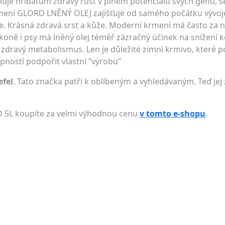
ňuje hříbatům zdravý růst v plném potenciálu svých genů, se
mení GLORD LNĚNÝ OLEJ zajišťuje od samého počátku vývoj
ce. Krásná zdravá srst a kůže. Moderní krmení má často za n
oně i psy má lněný olej téměř zázračný účinek na snížení 
í - zdravý metabolismus. Len je důležité zimní krmivo, které
opností podpořit vlastní “výrobu”
efel
. Tato značka patří k oblíbeným a vyhledávaným. Teď jej
D 5L koupíte za velmi výhodnou cenu
v tomto e-shopu
.