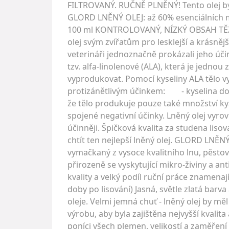
FILTROVANÝ. RUČNĚ PLNĚNÝ! Tento olej by
GLORD LNĚNÝ OLEJ: až 60% esenciálních m
100 ml KONTROLOVANÝ, NÍZKÝ OBSAH TĚŽKÝ
olej svým zvířatům pro lesklejší a krásnější
veterináři jednoznačně prokázali jeho ú
tzv. alfa-linolenové (ALA), která je jedno
vyprodukovat. Pomocí kyseliny ALA tělo vy
protizánětlivým účinkem: - kyselina do
že tělo produkuje pouze také množství kys
spojené negativní účinky. Lněný olej vyrov
účinněji. Špičková kvalita za studena liso
chtít ten nejlepší lněný olej. GLORD LNĚNÝ 
vymačkaný z vysoce kvalitního lnu, pěst
přirozeně se vyskytující mikro-živiny a an
kvality a velký podíl ruční práce znamena
doby po lisování) Jasná, světle zlatá bar
oleje. Velmi jemná chuť - lněný olej by mě
výrobu, aby byla zajištěna nejvyšší kvali
poníci všech plemen, velikostí a zaměřen