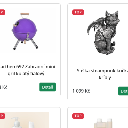
OP
TOP
arthen 692 Zahradní mini
Soška steampunk kočka
gril kulatý fialový
křídly
8 Kč
Detail
1 099 Kč
Det
OP
TOP