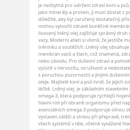
je nezbytná pro udržení zdraví koní a ps
jako minerály a protein, ji musí dostat z
důležité, aby byl zaručený dostatečný př
mohou vytvořit zdravé buněčné membrány, k
lisovaný lněný olej zajišťuje správný druh 
vazy. Moderní atleti si všimli, že jestli
tréninku a soutěžích. Lněný olej obsahuj
membrán vazů a šlach, což znamená, zdrav
nebo závodu. Pro duševní zdraví a pohod
vyústit v nervozitu, vzrušivost a nedostat
s poruchou pozornosti) a jinými duševními
oleje. Majitelé koní a psů tvrdí, že jejich zv
léčbě. Lněný olej je základním stavebním
omega-3, která podporuje rychlejší hojení.
hlavní roli při obraně organismu před na
esenciálních omega-3 podporuje silnou ob
vystaven zátěži a stresu při přepravě, tr
všech systémů v těle, včetně vyvážené hl