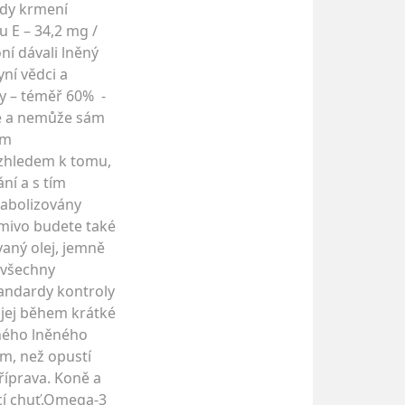
ody krmení
 E – 34,2 mg /
í dávali lněný
yní vědci a
ny – téměř 60% -
uje a nemůže sám
ým
zhledem k tomu,
ní a s tím
etabolizovány
krmivo budete také
vaný olej, jemně
 všechny
standardy kontroly
 jej během krátké
aného lněného
ím, než opustí
říprava. Koně a
ící chuť.Omega-3