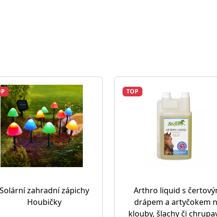
OP
TOP
Solární zahradní zápichy
Arthro liquid s čertov
Houbičky
drápem a artyčokem 
klouby, šlachy či chrupa