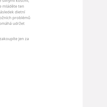
 silnými kostmi,
e mláděte ten
ásledek dietní
kožních problémů
 pomáhá udržet
 zakoupíte jen za