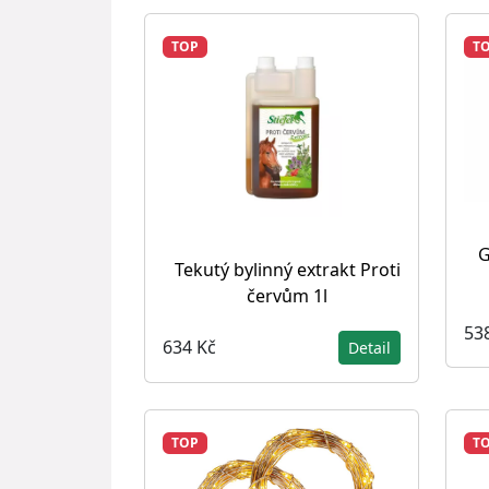
TOP
T
G
Tekutý bylinný extrakt Proti
červům 1l
53
634 Kč
Detail
TOP
T