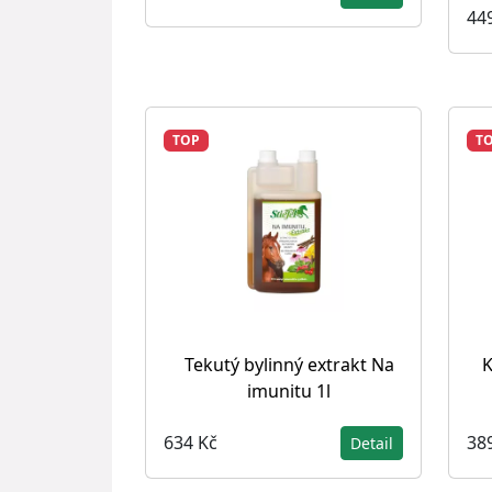
44
TOP
T
Tekutý bylinný extrakt Na
K
imunitu 1l
634 Kč
38
Detail