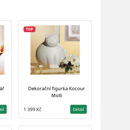
TOP
ář
Dekorační figurka Kocour
Molli
1 399 Kč
ail
Detail