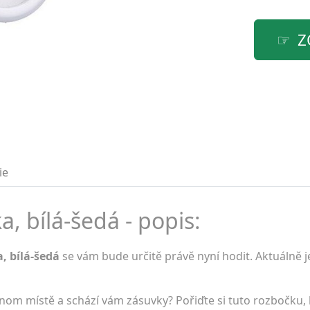
Z
ie
, bílá-šedá - popis:
, bílá-šedá
se vám bude určitě právě nyní hodit. Aktuálně j
ednom místě a schází vám zásuvky? Pořiďte si tuto rozbočku