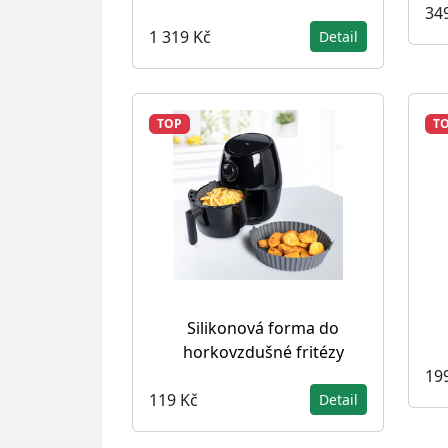
34
1 319 Kč
Detail
TOP
T
Silikonová forma do
horkovzdušné fritézy
19
119 Kč
Detail