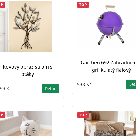
OP
TOP
Garthen 692 Zahradní m
Kovový obraz strom s
gril kulatý fialový
ptáky
538 Kč
Det
199 Kč
Detail
OP
TOP