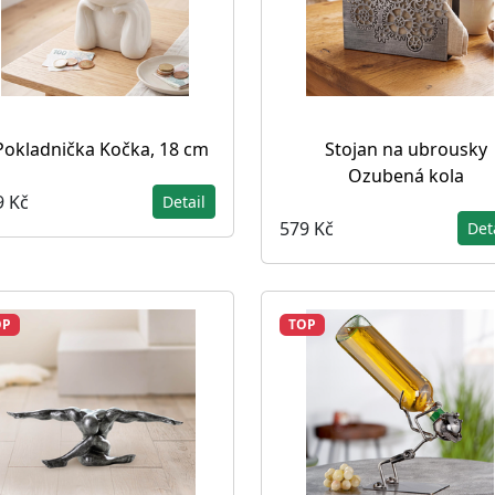
Pokladnička Kočka, 18 cm
Stojan na ubrousky
Ozubená kola
9 Kč
Detail
579 Kč
Det
OP
TOP