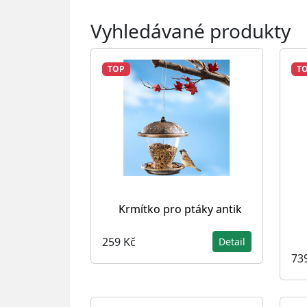
Vyhledávané produkty
TOP
T
Krmítko pro ptáky antik
259 Kč
Detail
73