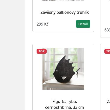
Závěsný balkonový truhlík
299 Kč
Detail
63
TOP
T
Figurka ryba,
Z
černostříbrná, 33 cm