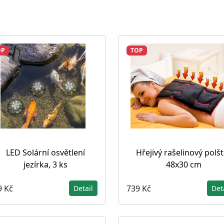
OP
TOP
LED Solární osvětlení
Hřejivý rašelinový polšt
jezírka, 3 ks
48x30 cm
9 Kč
739 Kč
Detail
Det