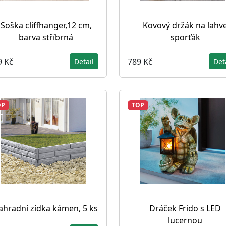
Soška cliffhanger,12 cm,
Kovový držák na lahv
barva stříbrná
sporťák
9 Kč
789 Kč
Detail
Det
OP
TOP
ahradní zídka kámen, 5 ks
Dráček Frido s LED
lucernou