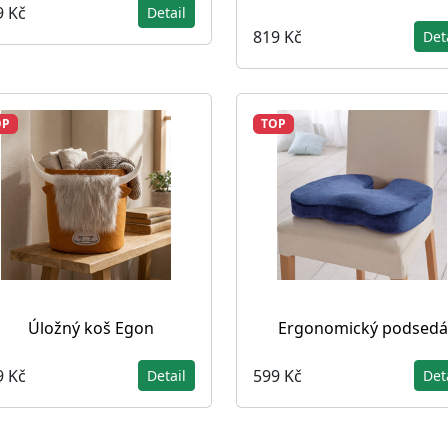
9 Kč
Detail
819 Kč
Det
OP
TOP
Úložný koš Egon
Ergonomický podsedá
9 Kč
599 Kč
Detail
Det