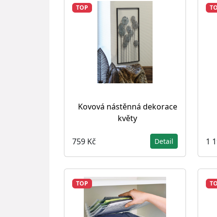
TOP
T
Kovová nástěnná dekorace
květy
759 Kč
1 
Detail
TOP
T