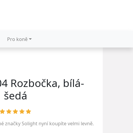
Pro koně
04 Rozbočka, bílá-
šedá
né značky
Solight
nyní koupíte velmi levně.