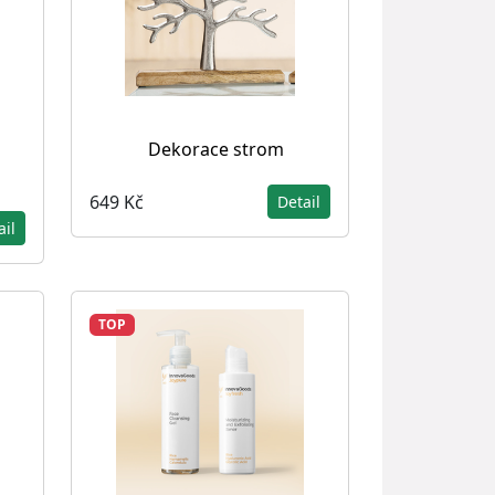
Dekorace strom
649 Kč
Detail
ail
TOP