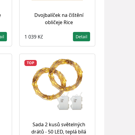
e
Dvojbalíček na čištění
obličeje Rice
1 039 Kč
ail
Detail
TOP
Sada 2 kusů světelných
drátů - 50 LED, teplá bílá