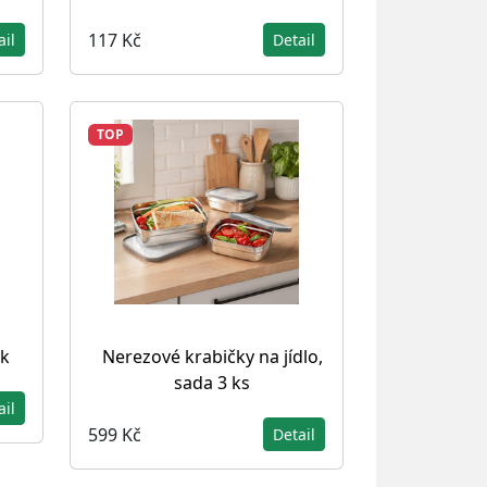
117 Kč
ail
Detail
TOP
k
Nerezové krabičky na jídlo,
sada 3 ks
ail
599 Kč
Detail