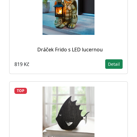
Dráček Frido s LED lucernou
819 Kč
Detail
TOP