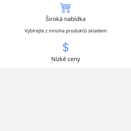
Široká nabídka
Vybírejte z mnoha produktů skladem
Nízké ceny
Získejte zboží za nejlepší ceny
Otevřeno nonstop
Ušetřete čas a vybírejte kdykoliv