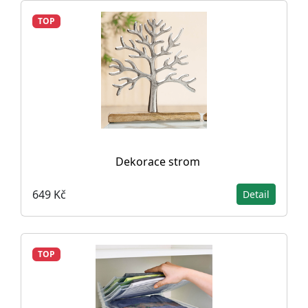
TOP
Dekorace strom
649 Kč
Detail
TOP