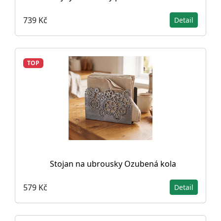
739 Kč
Detail
TOP
Stojan na ubrousky Ozubená kola
579 Kč
Detail