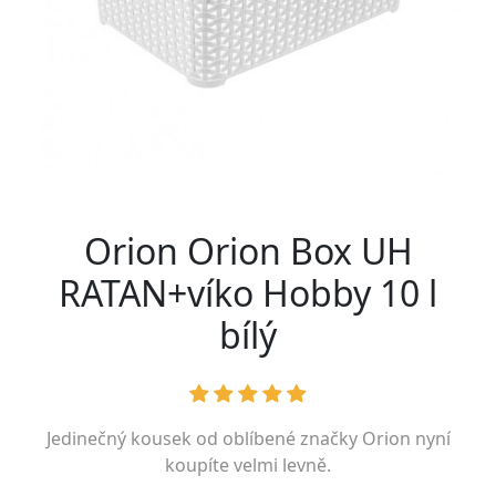
Orion Orion Box UH
RATAN+víko Hobby 10 l
bílý
Jedinečný kousek od oblíbené značky
Orion
nyní
koupíte velmi levně.