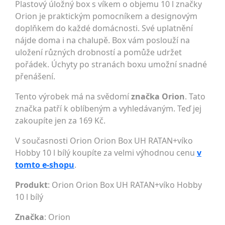
Plastový úložný box s víkem o objemu 10 l značky
Orion je praktickým pomocníkem a designovým
doplňkem do každé domácnosti. Své uplatnění
nájde doma i na chalupě. Box vám poslouží na
uložení různých drobností a pomůže udržet
pořádek. Úchyty po stranách boxu umožní snadné
přenášení.
Tento výrobek má na svědomí
značka Orion
. Tato
značka patří k oblíbeným a vyhledávaným. Teď jej
zakoupíte jen za 169 Kč.
V současnosti Orion Orion Box UH RATAN+víko
Hobby 10 l bílý koupíte za velmi výhodnou cenu
v
tomto e-shopu
.
Produkt
: Orion Orion Box UH RATAN+víko Hobby
10 l bílý
Značka
:
Orion