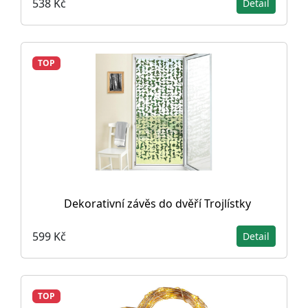
538 Kč
Detail
TOP
Dekorativní závěs do dvěří Trojlístky
599 Kč
Detail
TOP