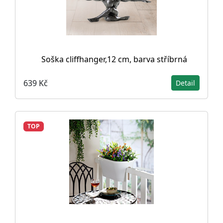
Soška cliffhanger,12 cm, barva stříbrná
639 Kč
Detail
TOP