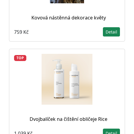
Kovová nástěnná dekorace květy
759 Kč
Detail
TOP
Dvojbalíček na čištění obličeje Rice
1 039 Kč
Detail