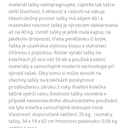
materiál tašky naimpregnujete, zajistíte tak tašce
delší životnost. S lehkostí a radostí na nákup.
Hlavní úložný prostor tašky má objem 40 l a
maximální nosnost tašky je výrobcem deklarovaná
až na 40 kg. Uvnitř tašky je ještě malá kapsa, na
jakékoliv drobnosti, třeba peněženku či brýle.
Taška je uzavírána stylovou klopu a stahovací
šňůrkou s pojistkou. Rolser vyrábí tašky na
kolečkách již více než 50 let a používá kvalitní
materiály a samozřejmě moderní technologie při
výrobě tašek. Díky tomu si může dovolit na
všechny tašky na kolečkách poskytnout
prodlouženou záruku 3 roky. Kvalitní kolečka
běžně vydrží celou životnost tašky, nicméně v
případě nestandardního dlouhodobého používání,
lze tyto kolečka samozřejmě dokoupit nová.
Vlastnosti: doporučené zatížení: 25 kg rozměry
tašky. 34 x 19 x 62 cm hmotnost podvozku: 0,94 kg