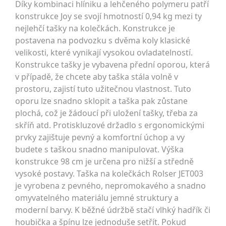
Díky kombinaci hlíniku a lehčeného polymeru patří
konstrukce Joy se svojí hmotností 0,94 kg mezi ty
nejlehčí tašky na kolečkách. Konstrukce je
postavena na podvozku s dvěma koly klasické
velikosti, které vynikají vysokou ovladatelností.
Konstrukce tašky je vybavena přední oporou, která
v případě, že chcete aby taška stála volně v
prostoru, zajistí tuto užitečnou vlastnost. Tuto
oporu lze snadno sklopit a taška pak zůstane
plochá, což je žádoucí při uložení tašky, třeba za
skříň atd. Protiskluzové držadlo s ergonomickými
prvky zajištuje pevný a komfortní úchop a vy
budete s taškou snadno manipulovat. Výška
konstrukce 98 cm je určena pro nižší a středně
vysoké postavy. Taška na kolečkách Rolser JET003
je vyrobena z pevného, nepromokavého a snadno
omyvatelného materiálu jemné struktury a
moderní barvy. K běžné údržbě stačí vlhký hadřík či
houbička a špínu lze jednoduše setřít. Pokud